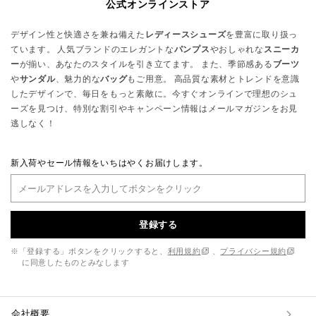
公式オンラインストア
デザイン性と快適さを兼ね備えた
レディースシューズ
を豊富に取り扱っ
ています。 人気ブランドのエレガントな
パンプス
やおしゃれな
スニーカ
ー
が揃い、あなたのスタイルを引き立てます。 また、季節感ある
ブーツ
や
サンダル
、魅力的な
バッグ
もご用意。 高品質な素材とトレンドを意識
したデザインで、毎日をもっと素敵に。今すぐオンラインで理想のシュ
ーズを見つけ、特別な割引やキャンペーン情報はメールマガジンをお見
逃しなく！
新入荷やセール情報をいちはやくお届けします。
登録する
※「登録する」ボタンをクリックすると、
利用規約
、
プライバシー規約
に同意したものとみなします
会社概要