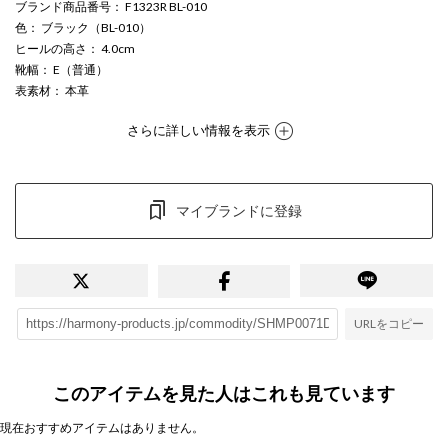
ブランド商品番号
： F1323R BL-010
色
： ブラック（BL-010）
ヒールの高さ
： 4.0cm
靴幅
： E（普通）
表素材
： 本革
さらに詳しい情報を表示
マイブランドに登録
URLをコピー
このアイテムを見た人はこれも見ています
現在おすすめアイテムはありません。