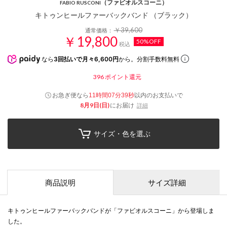
（ファビオルスコーニ）
FABIO RUSCONI
キトゥンヒールファーバックバンド （ブラック）
￥39,600
通常価格：
￥19,800
50%OFF
税込
なら
3回払いで月々6,600円
から。分割手数料無料
396
ポイント還元
お急ぎ便なら
以内
のお支払いで
11時間07分38秒
8月9日(日)
にお届け
詳細
サイズ・色を選ぶ
商品説明
サイズ詳細
キトゥンヒールファーバックバンドが「ファビオルスコーニ」から登場しま
した。