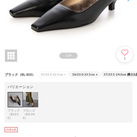
1
/
9
1
ブラック（BL-010）
35/22.0-22.5cm
×
36/23.0-23.5cm
○
37/23.5-24.0cm
残り2
バリエーション
ブラック
ブロンズ
（BL-01
（BZ-34
0）
0）