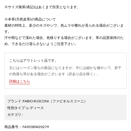
※サイズ換算(表記)はあくまで目安となります。
※本革(天然皮革)の商品について
素材の特性上、多少のキズやシワ、色ムラや擦れが見られる場合がございま
す。
汗や雨などで濡れた場合、色移りする場合がございます。革の品質保持のた
め、できるだけ濡らさないようご注意下さい。
こちらはアウトレット品です。
主にはシーズン落ちの新品になりますが、中には細かな傷やシワ、若干
の色落ち等がある場合がございます（訳あり品を除く）。
詳細はこちら
ブランド
:
FABIO RUSCONI
（ファビオルスコーニ）
性別タイプ
:
レディース
カテゴリ
:
商品番号
： FA933BW20279