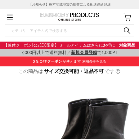
【お知らせ】熊本地域地震の影響による配送遅延
詳細
【連休クーポン|公式EC限定】セールアイテムはさらにお得に！
対象商品
7,000円以上で送料無料／
新規会員登録
で1,000PT
5% OFF
クーポン
が使えます
利用条件を見る
この商品は
サイズ交換可能・返品不可
です