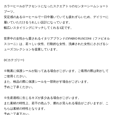
カラーヒールがアクセントになったスクエアトゥのセンターシームショート
ブーツ。
安定感のあるローヒールで一日中履いていても疲れずらいため、デイリーに
履いていただけるうれしい設計になっています。
幅広いスタイリングにマッチしてくれる1足です。
世界中の女性から愛されるイタリアブランドのFABIO RUSCONI（ファビオル
スコーニ）は、若々しい女性、行動的な女性、洗練された女性にささげるシ
ューズコレクションを提案しています。
(ICカテゴリー)
※靴裏に保護シールが貼ってある場合がございます。ご着用の際は剥がして
ご使用ください。
また、検品の際に保護シールを一部剥がす場合がございます。
予めご了承ください。
※生産過程に生じるキズが多少ある場合がございます。
また素材の特性上、若干の色ムラ、擦れが見られる場合がございますが、こ
ちらは素材の特性となります。
予めご了承下さい。