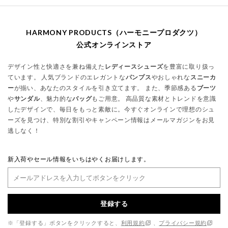
HARMONY PRODUCTS（ハーモニープロダクツ）
公式オンラインストア
デザイン性と快適さを兼ね備えた
レディースシューズ
を豊富に取り扱っ
ています。 人気ブランドのエレガントな
パンプス
やおしゃれな
スニーカ
ー
が揃い、あなたのスタイルを引き立てます。 また、季節感ある
ブーツ
や
サンダル
、魅力的な
バッグ
もご用意。 高品質な素材とトレンドを意識
したデザインで、毎日をもっと素敵に。今すぐオンラインで理想のシュ
ーズを見つけ、特別な割引やキャンペーン情報はメールマガジンをお見
逃しなく！
新入荷やセール情報をいちはやくお届けします。
登録する
※「登録する」ボタンをクリックすると、
利用規約
、
プライバシー規約