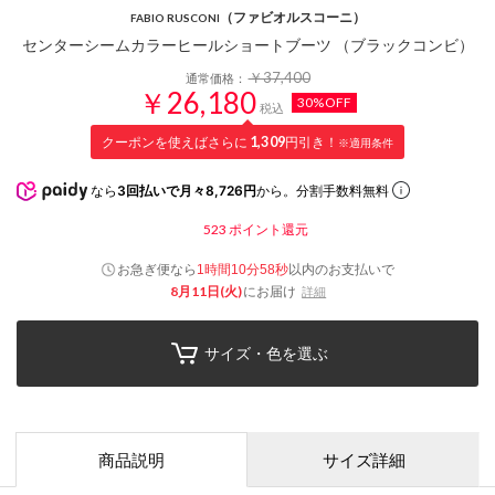
（ファビオルスコーニ）
FABIO RUSCONI
センターシームカラーヒールショートブーツ （ブラックコンビ）
￥37,400
通常価格：
￥26,180
30%OFF
税込
クーポンを使えばさらに
1,309
円引き！
※適用条件
なら
3回払いで月々8,726円
から。分割手数料無料
523
ポイント還元
お急ぎ便なら
以内
のお支払いで
1時間10分57秒
8月11日(火)
にお届け
詳細
サイズ・色を選ぶ
商品説明
サイズ詳細