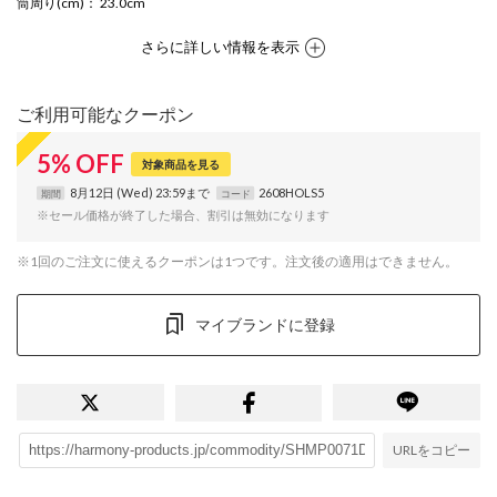
筒周り(cm)
： 23.0cm
さらに詳しい情報を表示
ご利用可能なクーポン
5
%
OFF
対象商品を見る
8月12日 (Wed) 23:59まで
2608HOLS5
期間
コード
※セール価格が終了した場合、割引は無効になります
※1回のご注文に使えるクーポンは1つです。注文後の適用はできません。
マイブランドに登録
URLをコピー