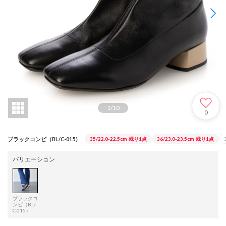
1
/
10
0
ブラックコンビ（BL/C-015）
35/22.0-22.5cm
残り1点
36/23.0-23.5cm
残り1点
バリエーション
ブラックコ
ンビ（BL/
C-015）