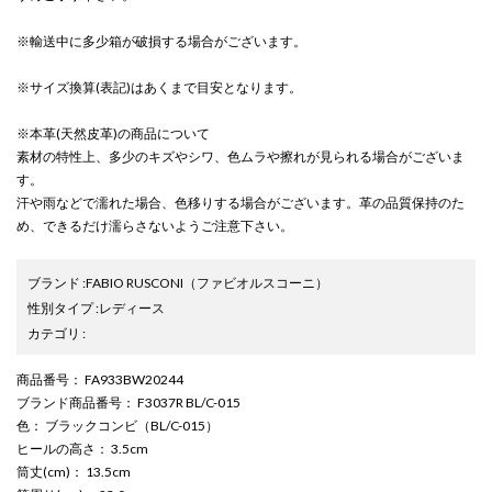
※輸送中に多少箱が破損する場合がございます。
※サイズ換算(表記)はあくまで目安となります。
※本革(天然皮革)の商品について
素材の特性上、多少のキズやシワ、色ムラや擦れが見られる場合がございま
す。
汗や雨などで濡れた場合、色移りする場合がございます。革の品質保持のた
め、できるだけ濡らさないようご注意下さい。
ブランド
:
FABIO RUSCONI
（ファビオルスコーニ）
性別タイプ
:
レディース
カテゴリ
:
商品番号
： FA933BW20244
ブランド商品番号
： F3037R BL/C-015
色
： ブラックコンビ（BL/C-015）
ヒールの高さ
： 3.5cm
筒丈(cm)
： 13.5cm