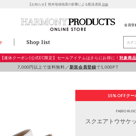
【お知らせ】熊本地域地震の影響による配送遅延
詳細
会員登
e
Shop list
【連休クーポン|公式EC限定】セールアイテムはさらにお得に！
対象商
7,000円以上で送料無料／
新規会員登録
で1,000PT
15% OFF
クー
FABIO RUS
スクエアトウサケッ