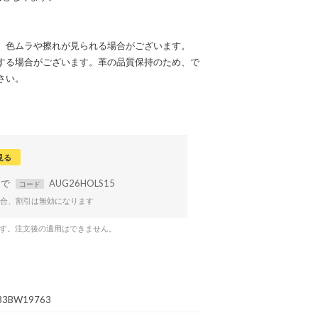
、色ムラや擦れが見られる場合がございます。
する場合がございます。革の品質保持のため、で
さい。
見る
まで
AUG26HOLS15
コード
合、割引は無効になります
です。注文後の適用はできません。
33BW19763