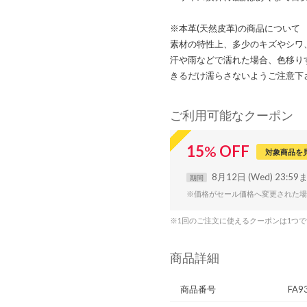
※本革(天然皮革)の商品について
素材の特性上、多少のキズやシワ
汗や雨などで濡れた場合、色移り
きるだけ濡らさないようご注意下
ご利用可能なクーポン
15
%
OFF
対象商品を
8月12日 (Wed) 23:59
期間
※価格がセール価格へ変更された場
※1回のご注文に使えるクーポンは1つ
商品詳細
商品番号
FA9