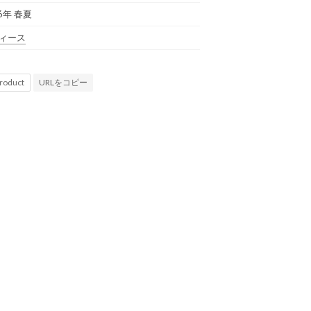
6年 春夏
ィース
URLをコピー