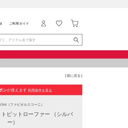
録
ご利用ガイド
品
[ 前に戻る ]
ポン
が使えます
利用条件を見る
CONI
（ファビオルスコーニ）
トビットローファー （シルバ
ー）