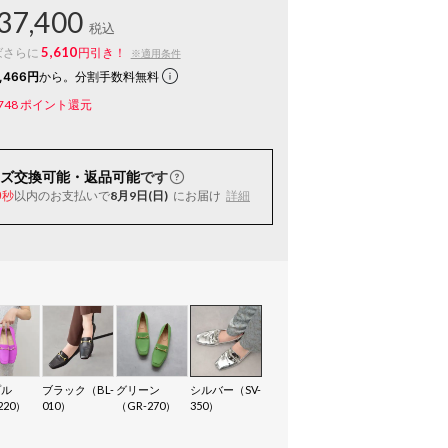
37,400
税込
5,610
ばさらに
円引き！
※適用条件
,466円
から。分割手数料無料
748
ポイント還元
ズ交換可能・返品可能
です
以内
のお支払いで
8月9日(日)
にお届け
詳細
8秒
プル
ブラック（BL-
グリーン
シルバー（SV-
220）
010）
（GR-270）
350）