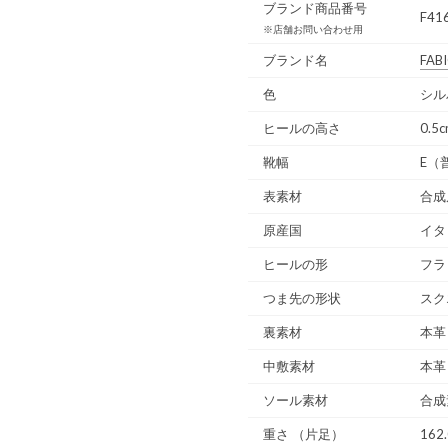
ブランド商品番号
F41
※店舗お問い合わせ用
ブランド名
FAB
色
シル
ヒールの高さ
0.5
靴幅
E（
表素材
合成
原産国
イタ
ヒールの形
フラ
つま先の形状
スク
裏素材
本革
中敷素材
本革
ソール素材
合成
重さ
（片足）
162.