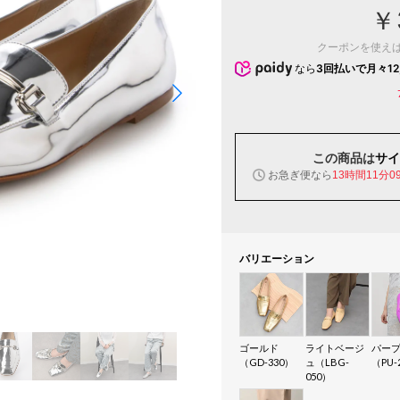
￥
クーポンを使え
なら
3回払いで月々12
この商品は
サイ
お急ぎ便なら
13時間11分0
バリエーション
ゴールド
ライトベージ
パー
（GD-330）
ュ（LBG-
（PU-
050）