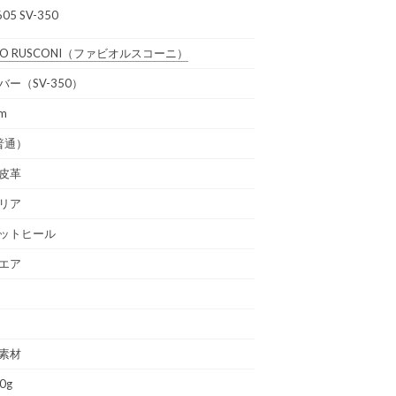
605 SV-350
IO RUSCONI
（ファビオルスコーニ）
バー（SV-350）
cm
普通）
皮革
リア
ットヒール
エア
素材
0g