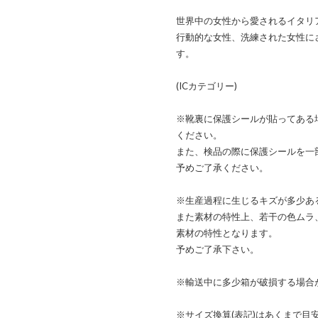
世界中の女性から愛されるイタリアブ
行動的な女性、洗練された女性に
す。
(ICカテゴリー)
※靴裏に保護シールが貼ってある
ください。
また、検品の際に保護シールを一
予めご了承ください。
※生産過程に生じるキズが多少あ
また素材の特性上、若干の色ムラ
素材の特性となります。
予めご了承下さい。
※輸送中に多少箱が破損する場合
※サイズ換算(表記)はあくまで目