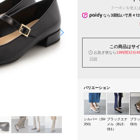
クーポンを使え
なら
3回払いで月々12
この商品は
サイ
お急ぎ便なら
19時間32分4
詳細
バリエーション
シルバー（SV-
ブラックエナ
ブラッ
350）
メル（BLE-
010）
011）