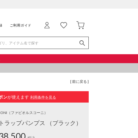
録
ご利用ガイド
品
[ 前に戻る ]
ポン
が使えます
利用条件を見る
CONI
（ファビオルスコーニ）
トラップパンプス （ブラック）
38,500