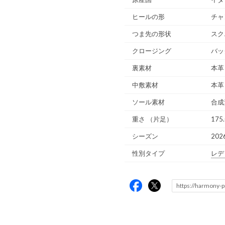
ヒールの形
チャ
つま先の形状
スク
クロージング
バッ
裏素材
本革
中敷素材
本革
ソール素材
合成
重さ
（片足）
175.
シーズン
202
性別タイプ
レデ