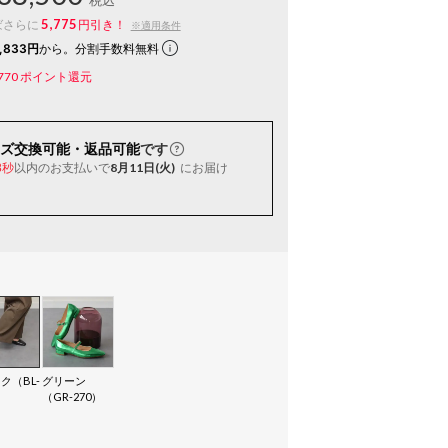
税込
5,775
ばさらに
円引き！
※適用条件
,833円
から。分割手数料無料
770
ポイント還元
ズ交換可能・返品可能
です
以内
のお支払いで
8月11日(火)
にお届け
7秒
ク（BL-
グリーン
（GR-270）