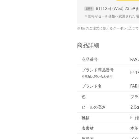
8月12日 (Wed) 23:59
期間
※価格がセール価格へ変更された場
※1回のご注文に使えるクーポンは1つ
商品詳細
商品番号
FA9
ブランド商品番号
F41
※店舗お問い合わせ用
ブランド名
FAB
色
ブラ
ヒールの高さ
2.0
靴幅
E（
表素材
本革
原産国
イタ