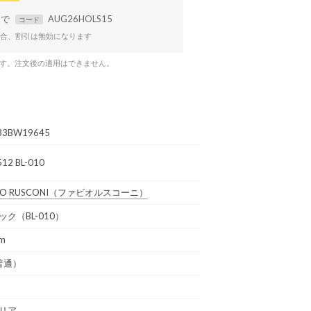
まで
AUG26HOLS15
コード
合、割引は無効になります
です。注文後の適用はできません。
33BW19645
512 BL-010
IO RUSCONI
（ファビオルスコーニ）
ック（BL-010）
cm
普通）
リア