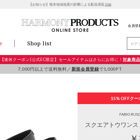
【お知らせ】熊本地域地震の影響による配送遅延
詳細
会員登
e
Shop list
【連休クーポン|公式EC限定】セールアイテムはさらにお得に！
対象商
7,000円以上で送料無料／
新規会員登録
で1,000PT
15% OFF
クー
FABIO RUS
スクエアトウワンス
￥