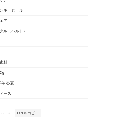
ンキーヒール
エア
クル（ベルト）
素材
0g
6年 春夏
ィース
URLをコピー