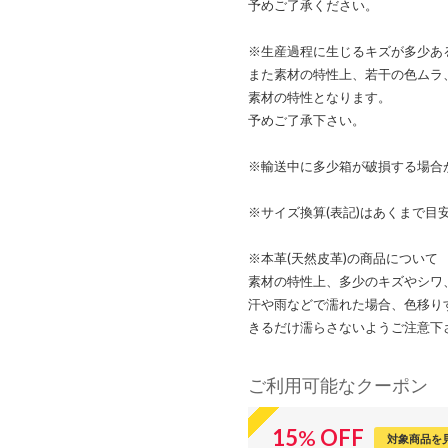
予めご了承ください。
※生産過程に生じるキズが多少あ
また素材の特性上、若干の色ムラ
素材の特性となります。
予めご了承下さい。
※輸送中に多少箱が破損する場合
※サイズ換算(表記)はあくまで目
※本革(天然皮革)の商品について
素材の特性上、多少のキズやシワ
汗や雨などで濡れた場合、色移り
きるだけ濡らさないようご注意下
ご利用可能なクーポン
15
%
OFF
対象商品を