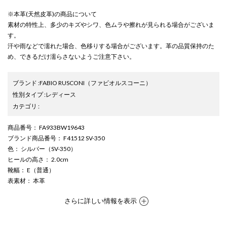
※本革(天然皮革)の商品について
素材の特性上、多少のキズやシワ、色ムラや擦れが見られる場合がございま
す。
汗や雨などで濡れた場合、色移りする場合がございます。革の品質保持のた
め、できるだけ濡らさないようご注意下さい。
ブランド
:
FABIO RUSCONI
（ファビオルスコーニ）
性別タイプ
:
レディース
カテゴリ
:
商品番号
： FA933BW19643
ブランド商品番号
： F41512 SV-350
色
： シルバー（SV-350）
ヒールの高さ
： 2.0cm
靴幅
： E（普通）
表素材
： 本革
さらに詳しい情報を表示