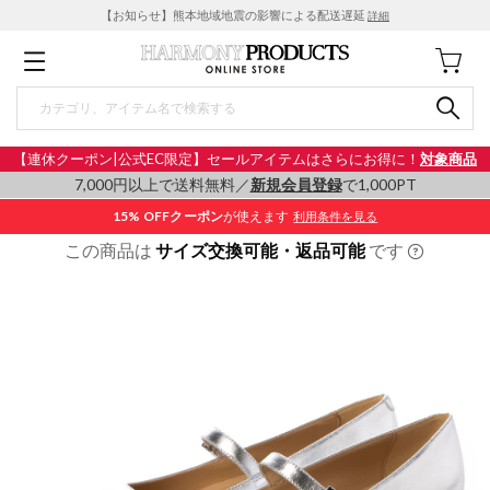
【お知らせ】熊本地域地震の影響による配送遅延
詳細
【連休クーポン|公式EC限定】セールアイテムはさらにお得に！
対象商品
7,000円以上で送料無料／
新規会員登録
で1,000PT
15% OFF
クーポン
が使えます
利用条件を見る
この商品は
サイズ交換可能・返品可能
です