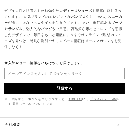
デザイン性と快適さを兼ね備えた
レディースシューズ
を豊富に取り扱っ
ています。 人気ブランドのエレガントな
パンプス
やおしゃれな
スニーカ
ー
が揃い、あなたのスタイルを引き立てます。 また、季節感ある
ブーツ
や
サンダル
、魅力的な
バッグ
もご用意。 高品質な素材とトレンドを意識
したデザインで、毎日をもっと素敵に。今すぐオンラインで理想のシュ
ーズを見つけ、特別な割引やキャンペーン情報はメールマガジンをお見
逃しなく！
新入荷やセール情報をいちはやくお届けします。
登録する
※「登録する」ボタンをクリックすると、
利用規約
、
プライバシー規約
に同意したものとみなします
会社概要