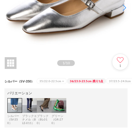
1
/
10
1
シルバー（SV-350）
35/22.0-22.5cm
×
36/23.0-23.5cm
残り1点
37/23.5-24.0cm
バリエーション
シルバー
ブラックエ
ブラック
グリーン
（SV-35
ナメル（B
（BL-01
（GR-27
0）
LE-011）
0）
0）