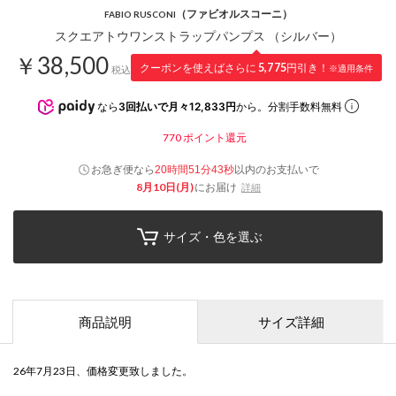
（ファビオルスコーニ）
FABIO RUSCONI
スクエアトウワンストラップパンプス （シルバー）
￥38,500
クーポンを使えばさらに
5,775
円引き！
※適用条件
税込
なら
3回払いで月々12,833円
から。分割手数料無料
770
ポイント還元
お急ぎ便なら
以内
のお支払いで
20時間51分42秒
8月10日(月)
にお届け
詳細
サイズ・色を選ぶ
商品説明
サイズ詳細
26年7月23日、価格変更致しました。