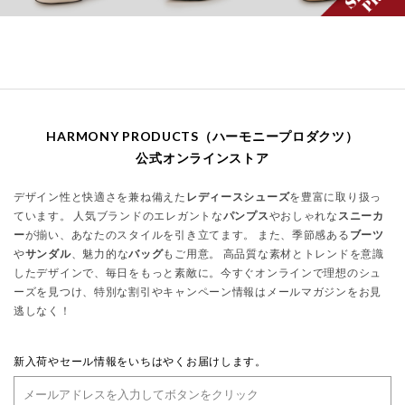
HARMONY PRODUCTS（ハーモニープロダクツ）
公式オンラインストア
デザイン性と快適さを兼ね備えた
レディースシューズ
を豊富に取り扱っ
ています。 人気ブランドのエレガントな
パンプス
やおしゃれな
スニーカ
ー
が揃い、あなたのスタイルを引き立てます。 また、季節感ある
ブーツ
や
サンダル
、魅力的な
バッグ
もご用意。 高品質な素材とトレンドを意識
したデザインで、毎日をもっと素敵に。今すぐオンラインで理想のシュ
ーズを見つけ、特別な割引やキャンペーン情報はメールマガジンをお見
逃しなく！
新入荷やセール情報をいちはやくお届けします。