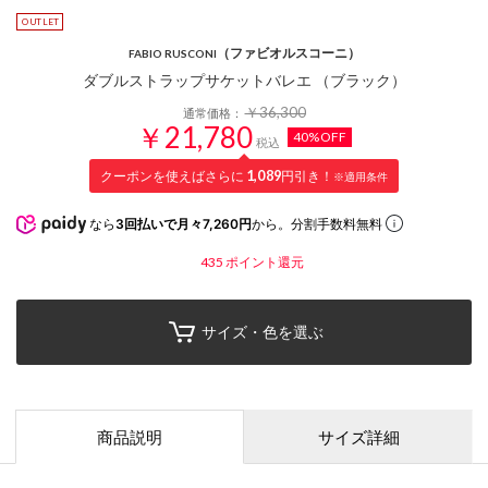
（ファビオルスコーニ）
FABIO RUSCONI
ダブルストラップサケットバレエ （ブラック）
￥36,300
通常価格：
￥21,780
40%OFF
税込
クーポンを使えばさらに
1,089
円引き！
※適用条件
なら
3回払いで月々7,260円
から。分割手数料無料
435
ポイント還元
サイズ・色を選ぶ
商品説明
サイズ詳細