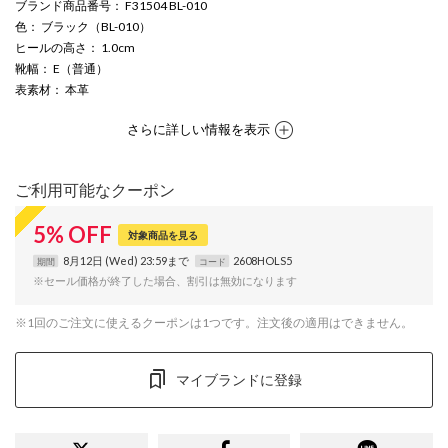
ブランド商品番号
： F31504 BL-010
色
： ブラック（BL-010）
ヒールの高さ
： 1.0cm
靴幅
： E（普通）
表素材
： 本革
さらに詳しい情報を表示
ご利用可能なクーポン
5
%
OFF
対象商品を見る
8月12日 (Wed) 23:59まで
2608HOLS5
期間
コード
※セール価格が終了した場合、割引は無効になります
※1回のご注文に使えるクーポンは1つです。注文後の適用はできません。
マイブランドに登録