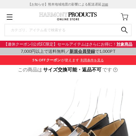
【お知らせ】熊本地域地震の影響による配送遅延
詳細
【連休クーポン|公式EC限定】セールアイテムはさらにお得に！
対象商品
7,000円以上で送料無料／
新規会員登録
で1,000PT
5% OFF
クーポン
が使えます
利用条件を見る
この商品は
サイズ交換可能・返品不可
です