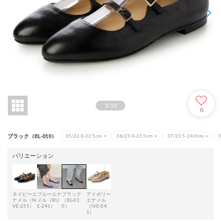
1
/
10
0
ブラック（BL-010）
35/22.0-22.5cm
×
36/23.0-23.5cm
×
37/23.5-24.0cm
×
3
バリエーション
ネイビーエ
ブルーエナ
ブラック
アイボリー
ナメル（N
メル（BU
（BL-01
エナメル
VE-251）
E-241）
0）
（IVE-04
1）