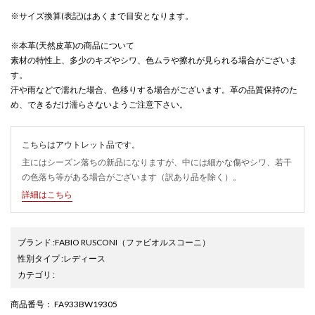
※サイズ換算(表記)はあくまで目安となります。
※本革(天然皮革)の商品について
素材の特性上、多少のキズやシワ、色ムラや擦れが見られる場合がございま
す。
汗や雨などで濡れた場合、色移りする場合がございます。革の品質保持のた
め、できるだけ濡らさないようご注意下さい。
こちらはアウトレット品です。
主にはシーズン落ちの新品になりますが、中には細かな傷やシワ、若干
の色落ち等がある場合がございます（訳あり品を除く）。
詳細はこちら
ブランド
:
FABIO RUSCONI
（ファビオルスコーニ）
性別タイプ
:
レディース
カテゴリ
:
商品番号
： FA933BW19305