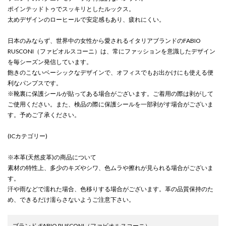
ポインテッドトゥでスッキリとしたルックス。
太めデザインのローヒールで安定感もあり、疲れにくい。
日本のみならず、世界中の女性から愛されるイタリアブランドのFABIO
RUSCONI（ファビオルスコーニ）は、常にファッションを意識したデザイン
を毎シーズン発信しています。
飽きのこないベーシックなデザインで、オフィスでもお出かけにも使える便
利なパンプスです。
※靴裏に保護シールが貼ってある場合がございます。ご着用の際は剥がして
ご使用ください。また、検品の際に保護シールを一部剥がす場合がございま
す。予めご了承ください。
(ICカテゴリー)
※本革(天然皮革)の商品について
素材の特性上、多少のキズやシワ、色ムラや擦れが見られる場合がございま
す。
汗や雨などで濡れた場合、色移りする場合がございます。革の品質保持のた
め、できるだけ濡らさないようご注意下さい。
ブランド
:
FABIO RUSCONI
（ファビオルスコーニ）