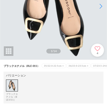
1
/
14
4
ブラックエナメル（BLE-011）
35/22.0-22.5cm
×
36/23.0-23.5cm
×
37/23.5-24
バリエーション
ブラックエ
ナメル（B
LE-011）