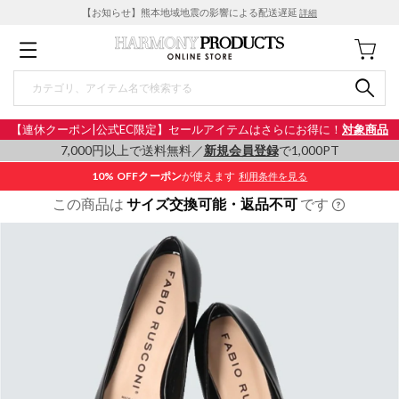
【お知らせ】熊本地域地震の影響による配送遅延
詳細
【連休クーポン|公式EC限定】セールアイテムはさらにお得に！
対象商品
7,000円以上で送料無料／
新規会員登録
で1,000PT
10% OFF
クーポン
が使えます
利用条件を見る
この商品は
サイズ交換可能・返品不可
です