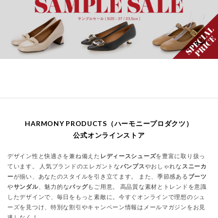
HARMONY PRODUCTS（ハーモニープロダクツ）
公式オンラインストア
デザイン性と快適さを兼ね備えた
レディースシューズ
を豊富に取り扱っ
ています。 人気ブランドのエレガントな
パンプス
やおしゃれな
スニーカ
ー
が揃い、あなたのスタイルを引き立てます。 また、季節感ある
ブーツ
や
サンダル
、魅力的な
バッグ
もご用意。 高品質な素材とトレンドを意識
したデザインで、毎日をもっと素敵に。今すぐオンラインで理想のシュ
ーズを見つけ、特別な割引やキャンペーン情報はメールマガジンをお見
逃しなく！