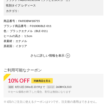
性別タイプ
:
レディース
カテゴリ
:
商品番号
： FA933BW18755
ブランド商品番号
： F01008 BLE-011
色
： ブラックエナメル（BLE-011）
ヒールの高さ
： 1.5cm
表素材
： エナメル
原産国
： イタリア
さらに詳しい情報を表示
ご利用可能なクーポン
10
%
OFF
対象商品を見る
8月12日 (Wed) 23:59まで
2608HOLS10
期間
コード
※セール価格が終了した場合、割引は無効になります
※1回のご注文に使えるクーポンは1つです。注文後の適用はできません。