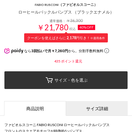
（ファビオルスコーニ）
FABIO RUSCONI
ローヒールバックルパンプス （ブラックエナメル）
￥36,300
通常価格：
￥21,780
40%OFF
税込
クーポンを使えばさらに
2,178
円引き！
※適用条件
なら
3回払いで月々7,260円
から。分割手数料無料
435
ポイント還元
サイズ・色を選ぶ
商品説明
サイズ詳細
ファビオルスコーニ FABIO RUSCONI ローヒールバックルパンプス
フロントのスクエアモチーフが特徴的なパンプス。