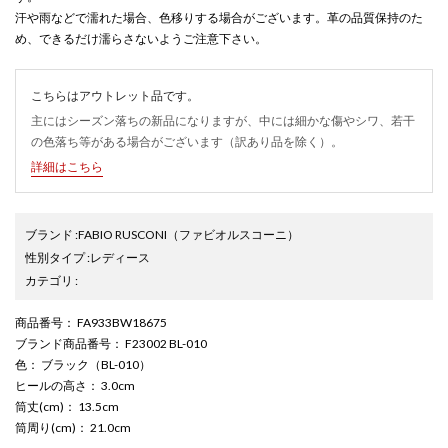
汗や雨などで濡れた場合、色移りする場合がございます。革の品質保持のた
め、できるだけ濡らさないようご注意下さい。
こちらはアウトレット品です。
主にはシーズン落ちの新品になりますが、中には細かな傷やシワ、若干
の色落ち等がある場合がございます（訳あり品を除く）。
詳細はこちら
ブランド
:
FABIO RUSCONI
（ファビオルスコーニ）
性別タイプ
:
レディース
カテゴリ
:
商品番号
： FA933BW18675
ブランド商品番号
： F23002 BL-010
色
： ブラック（BL-010）
ヒールの高さ
： 3.0cm
筒丈(cm)
： 13.5cm
筒周り(cm)
： 21.0cm