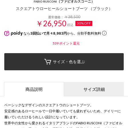
（ファビオルスコーニ）
FABIO RUSCONI
スクエアトウローヒールショートブーツ （ブラック）
￥38,500
通常価格：
￥26,950
30%OFF
税込
なら
3回払いで月々8,983円
から。分割手数料無料
539
ポイント還元
サイズ・色を選ぶ
商品説明
サイズ詳細
ベーシックなデザインのスクエアトウのショートブーツ。
安定感のあるローヒールで一日中履いていても疲れずらいため、デイリーに
履いていただけるうれしい設計になっています。
世界中の女性から愛されるイタリアブランドのFABIO RUSCONI（ファビオル