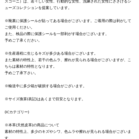
スコーニ）は、若々しい女性、行動的な女性、洗練された女性にささげるシ
ューズコレクションを提案しています。
※靴裏に保護シールが貼ってある場合がございます。ご着用の際は剥がして
ご使用ください。
また、検品の際に保護シールを一部剥がす場合がございます。
予めご了承ください。
※生産過程に生じるキズが多少ある場合がございます。
また素材の特性上、若干の色ムラ、擦れが見られる場合がございますが、こ
ちらは素材の特性となります。
予めご了承下さい。
※輸送中に多少箱が破損する場合がございます。
※サイズ換算(表記)はあくまで目安となります。
(ICカテゴリー)
※本革(天然皮革)の商品について
素材の特性上、多少のキズやシワ、色ムラや擦れが見られる場合がございま
す。