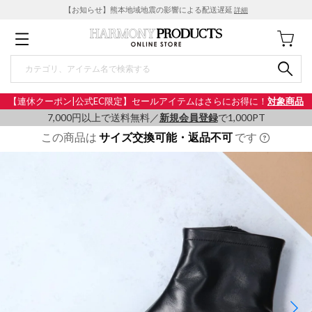
【お知らせ】熊本地域地震の影響による配送遅延
詳細
【連休クーポン|公式EC限定】セールアイテムはさらにお得に！
対象商品
7,000円以上で送料無料／
新規会員登録
で1,000PT
この商品は
サイズ交換可能・返品不可
です