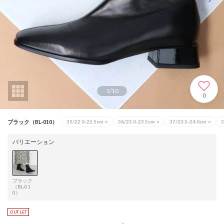
1
/
10
0
ブラック（BL-010）
35/22.0-22.5cm
×
36/23.0-23.5cm
×
37/23.5-24.0cm
×
3
バリエーション
ブラック
（BL-01
0）