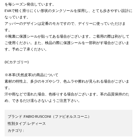
を毎シーズン発信しています。
EVAで軽く滑りにくい形状のタンクソールを採用し、とても歩きやすい設計に
なっています。
アッパーのデザインは定番のモカですので、デイリーに使っていただけま
す。
※靴裏に保護シールが貼ってある場合がございます。ご着用の際は剥がして
ご使用ください。また、検品の際に保護シールを一部剥がす場合がございま
す。予めご了承ください。
(ICカテゴリー)
※本革(天然皮革)の商品について
素材の特性上、多少のキズやシワ、色ムラや擦れが見られる場合がございま
す。
汗や雨などで濡れた場合、色移りする場合がございます。革の品質保持のた
め、できるだけ濡らさないようご注意下さい。
ブランド
:
FABIO RUSCONI
（ファビオルスコーニ）
性別タイプ
:
レディース
カテゴリ
: