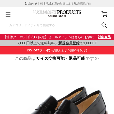
【お知らせ】熊本地域地震の影響による配送遅延
詳細
【連休クーポン|公式EC限定】セールアイテムはさらにお得に！
対象商品
7,000円以上で送料無料／
新規会員登録
で1,000PT
15% OFF
クーポン
が使えます
利用条件を見る
この商品は
サイズ交換可能・返品可能
です