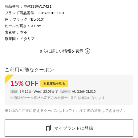
商品番号
： FA933BW17421
ブランド商品番号
： F01620 BL-010
色
： ブラック（BL-010）
ヒールの高さ
： 3.0cm
表素材
： 本革
原産国
： イタリア
さらに詳しい情報を表示
ご利用可能なクーポン
15
%
OFF
対象商品を見る
8月12日 (Wed) 23:59まで
AUG26HOLS15
期間
コード
※価格がセール価格へ変更された場合、割引は無効になります
※1回のご注文に使えるクーポンは1つです。注文後の適用はできません。
マイブランドに登録