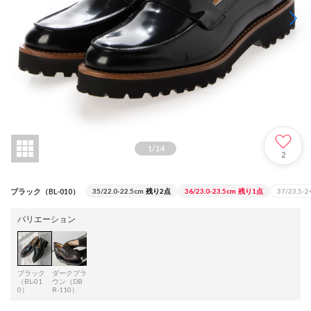
1
/
14
2
ブラック（BL-010）
35/22.0-22.5cm
残り2点
36/23.0-23.5cm
残り1点
37/23.5-2
バリエーション
ブラック
ダークブラ
（BL-01
ウン（DB
0）
R-110）