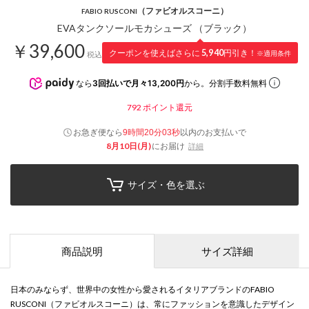
（ファビオルスコーニ）
FABIO RUSCONI
EVAタンクソールモカシューズ （ブラック）
￥39,600
クーポンを使えばさらに
5,940
円引き！
※適用条件
税込
なら
3回払いで月々13,200円
から。分割手数料無料
792
ポイント還元
お急ぎ便なら
以内
のお支払いで
9時間20分02秒
8月10日(月)
にお届け
詳細
サイズ・色を選ぶ
商品説明
サイズ詳細
日本のみならず、世界中の女性から愛されるイタリアブランドのFABIO
RUSCONI（ファビオルスコーニ）は、常にファッションを意識したデザイン