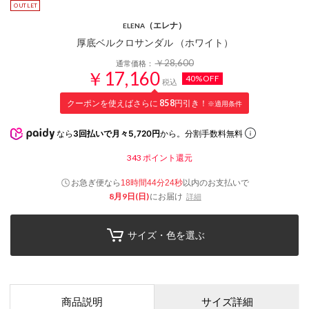
（エレナ）
ELENA
厚底ベルクロサンダル （ホワイト）
￥28,600
通常価格：
￥17,160
40%OFF
税込
クーポンを使えばさらに
858
円引き！
※適用条件
なら
3回払いで月々5,720円
から。分割手数料無料
343
ポイント還元
お急ぎ便なら
以内
のお支払いで
18時間44分23秒
8月9日(日)
にお届け
詳細
サイズ・色を選ぶ
商品説明
サイズ詳細