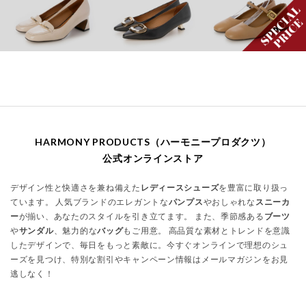
HARMONY PRODUCTS（ハーモニープロダクツ）
公式オンラインストア
デザイン性と快適さを兼ね備えた
レディースシューズ
を豊富に取り扱っ
ています。 人気ブランドのエレガントな
パンプス
やおしゃれな
スニーカ
ー
が揃い、あなたのスタイルを引き立てます。 また、季節感ある
ブーツ
や
サンダル
、魅力的な
バッグ
もご用意。 高品質な素材とトレンドを意識
したデザインで、毎日をもっと素敵に。今すぐオンラインで理想のシュ
ーズを見つけ、特別な割引やキャンペーン情報はメールマガジンをお見
逃しなく！