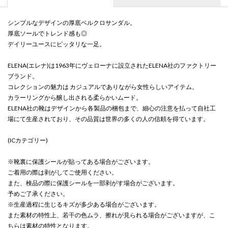
シンプルなデザインの厚底ベルクロサンダル。
厚底ソールでトレンド感も◎
デイリーユースにピッタリな一足。
ELENA(エレナ)は1963年にヴェローナに設立されたELENA社のファクトリー
ブランド。
コレクションの魅力は カジュアルでありながら女性らしいアイテム。
カラーリングから醸し出される柔らかいムード。
ELENA社の靴はデザインから各製品の梱包まで、細心の注意を払って自社工
場にて生産されており、その品質は世界の多くの人の信頼を得ています。
(ICカテゴリー)
※靴裏に保護シールが貼ってある場合がございます。
ご着用の際は剥がしてご使用ください。
また、検品の際に保護シールを一部剥がす場合がございます。
予めご了承ください。
※生産過程に生じるキズが多少ある場合がございます。
また素材の特性上、若干の色ムラ、擦れが見られる場合がございますが、こ
ちらは素材の特性となります。