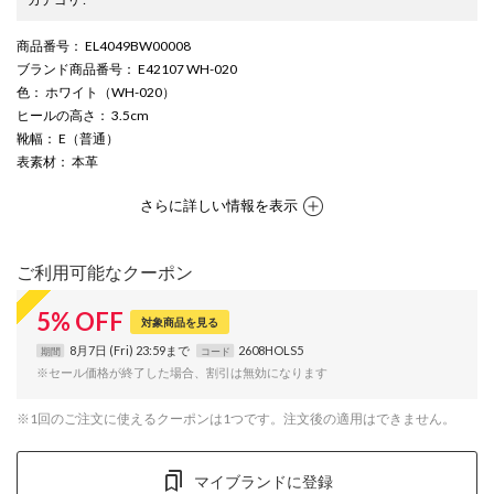
商品番号
： EL4049BW00008
ブランド商品番号
： E42107 WH-020
色
： ホワイト（WH-020）
ヒールの高さ
： 3.5cm
靴幅
： E（普通）
表素材
： 本革
さらに詳しい情報を表示
ご利用可能なクーポン
5
%
OFF
対象商品を見る
8月7日 (Fri) 23:59まで
2608HOLS5
期間
コード
※セール価格が終了した場合、割引は無効になります
※1回のご注文に使えるクーポンは1つです。注文後の適用はできません。
マイブランドに登録