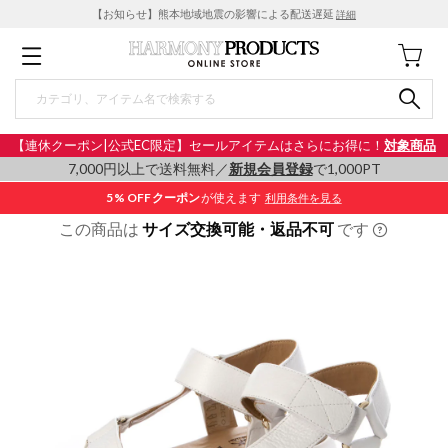
【お知らせ】熊本地域地震の影響による配送遅延
詳細
【連休クーポン|公式EC限定】セールアイテムはさらにお得に！
対象商品
7,000円以上で送料無料／
新規会員登録
で1,000PT
5% OFF
クーポン
が使えます
利用条件を見る
この商品は
サイズ交換可能・返品不可
です