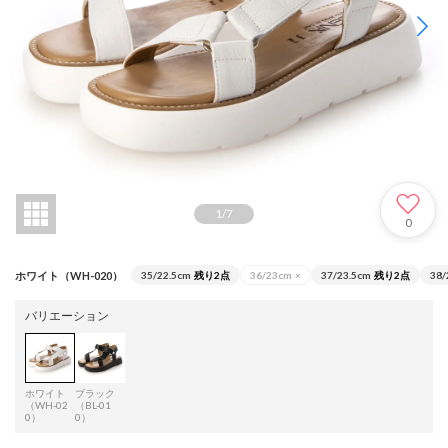
1
/
7
0
ホワイト（WH-020）
35/22.5cm
残り2点
36/23cm
×
37/23.5cm
残り2点
38/
バリエーション
ホワイト
ブラック
（WH-02
（BL-01
0）
0）