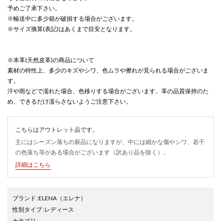
予めご了承下さい。
※輸送中に多少箱が破損する場合がございます。
※サイズ換算(表記)はあくまで目安となります。
※本革(天然皮革)の商品について
素材の特性上、多少のキズやシワ、色ムラや擦れが見られる場合がございま
す。
汗や雨などで濡れた場合、色移りする場合がございます。革の品質保持のた
め、できるだけ濡らさないようご注意下さい。
こちらはアウトレット品です。
主にはシーズン落ちの新品になりますが、中には細かな傷やシワ、若干
の色落ち等がある場合がございます（訳あり品を除く）。
詳細はこちら
ブランド
:
ELENA
（エレナ）
性別タイプ
:
レディース
カテゴリ
: