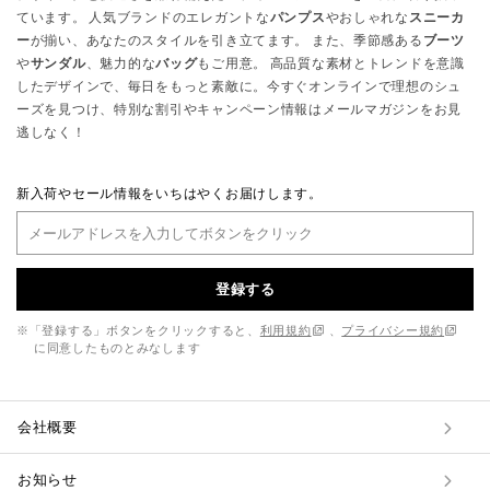
ています。 人気ブランドのエレガントな
パンプス
やおしゃれな
スニーカ
ー
が揃い、あなたのスタイルを引き立てます。 また、季節感ある
ブーツ
や
サンダル
、魅力的な
バッグ
もご用意。 高品質な素材とトレンドを意識
したデザインで、毎日をもっと素敵に。今すぐオンラインで理想のシュ
ーズを見つけ、特別な割引やキャンペーン情報はメールマガジンをお見
逃しなく！
新入荷やセール情報をいちはやくお届けします。
登録する
※「登録する」ボタンをクリックすると、
利用規約
、
プライバシー規約
に同意したものとみなします
会社概要
お知らせ