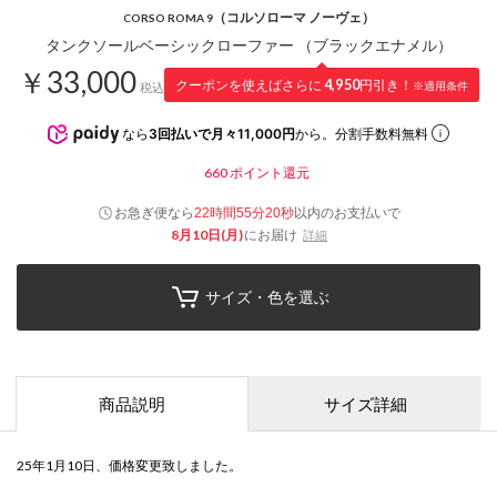
（コルソローマ ノーヴェ）
CORSO ROMA 9
タンクソールベーシックローファー （ブラックエナメル）
￥33,000
クーポンを使えばさらに
4,950
円引き！
※適用条件
税込
なら
3回払いで月々11,000円
から。分割手数料無料
660
ポイント還元
お急ぎ便なら
以内
のお支払いで
22時間55分19秒
8月10日(月)
にお届け
詳細
サイズ・色を選ぶ
商品説明
サイズ詳細
25年1月10日、価格変更致しました。