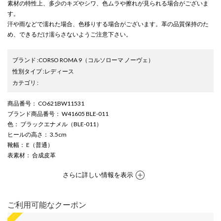
素材の特性上、多少のキズやシワ、色ムラや擦れが見られる場合がございま
す。
汗や雨などで濡れた場合、色移りする場合がございます。革の品質保持のた
め、できるだけ濡らさないようご注意下さい。
ブランド
:
CORSO ROMA 9
（コルソローマ ノーヴェ）
性別タイプ
:
レディース
カテゴリ
:
商品番号
： CO621BW11531
ブランド商品番号
： W41605 BLE-011
色
： ブラックエナメル（BLE-011）
ヒールの高さ
： 3.5cm
靴幅
： E（普通）
表素材
： 合成皮革
さらに詳しい情報を表示
ご利用可能なクーポン