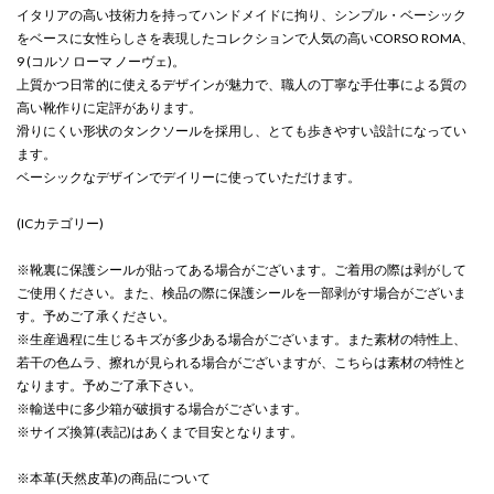
イタリアの高い技術力を持ってハンドメイドに拘り、シンプル・ベーシック
をベースに女性らしさを表現したコレクションで人気の高いCORSO ROMA、
9 (コルソ ローマ ノーヴェ)。
上質かつ日常的に使えるデザインが魅力で、職人の丁寧な手仕事による質の
高い靴作りに定評があります。
滑りにくい形状のタンクソールを採用し、とても歩きやすい設計になってい
ます。
ベーシックなデザインでデイリーに使っていただけます。
(ICカテゴリー)
※靴裏に保護シールが貼ってある場合がございます。ご着用の際は剥がして
ご使用ください。また、検品の際に保護シールを一部剥がす場合がございま
す。予めご了承ください。
※生産過程に生じるキズが多少ある場合がございます。また素材の特性上、
若干の色ムラ、擦れが見られる場合がございますが、こちらは素材の特性と
なります。予めご了承下さい。
※輸送中に多少箱が破損する場合がございます。
※サイズ換算(表記)はあくまで目安となります。
※本革(天然皮革)の商品について