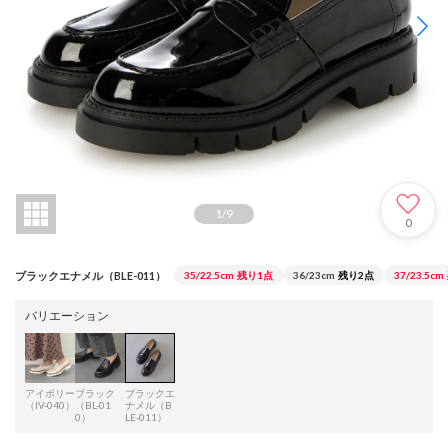
1
/
9
0
ブラックエナメル（BLE-011）
35/22.5cm
残り1点
36/23cm
残り2点
37/23.5cm
バリエーション
アイボリー
ブラック
ブラックエ
（IV-040）
（BL-01
ナメル（B
0）
LE-011）