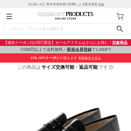
【お知らせ】熊本地域地震の影響による配送遅延
詳細
【連休クーポン|公式EC限定】セールアイテムはさらにお得に！
対象商品
7,000円以上で送料無料／
新規会員登録
で1,000PT
15% OFF
クーポン
が使えます
利用条件を見る
この商品は
サイズ交換可能・返品可能
です