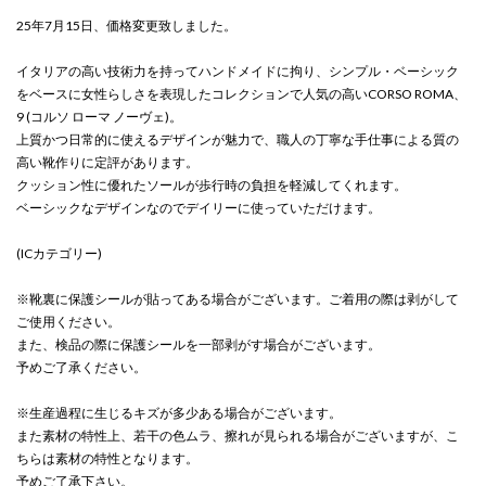
25年7月15日、価格変更致しました。
イタリアの高い技術力を持ってハンドメイドに拘り、シンプル・ベーシック
をベースに女性らしさを表現したコレクションで人気の高いCORSO ROMA、
9 (コルソ ローマ ノーヴェ)。
上質かつ日常的に使えるデザインが魅力で、職人の丁寧な手仕事による質の
高い靴作りに定評があります。
クッション性に優れたソールが歩行時の負担を軽減してくれます。
ベーシックなデザインなのでデイリーに使っていただけます。
(ICカテゴリー)
※靴裏に保護シールが貼ってある場合がございます。ご着用の際は剥がして
ご使用ください。
また、検品の際に保護シールを一部剥がす場合がございます。
予めご了承ください。
※生産過程に生じるキズが多少ある場合がございます。
また素材の特性上、若干の色ムラ、擦れが見られる場合がございますが、こ
ちらは素材の特性となります。
予めご了承下さい。