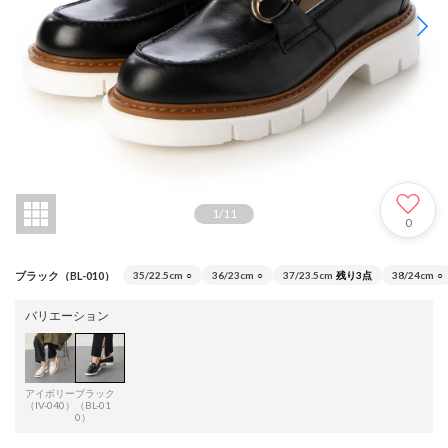
1
/
11
0
ブラック（BL-010）
35/22.5cm
○
36/23cm
○
37/23.5cm
残り3点
38/24cm
○
バリエーション
アイボリー
ブラック
（IV-040）
（BL-01
0）