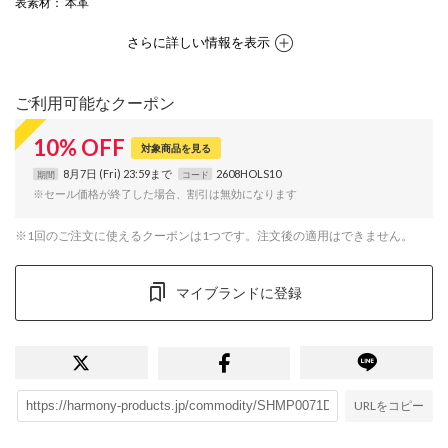
表素材
： 本革
さらに詳しい情報を表示
ご利用可能なクーポン
10
%
OFF
対象商品を見る
8月7日 (Fri) 23:59まで
2608HOLS10
期間
コード
※セール価格が終了した場合、割引は無効になります
※1回のご注文に使えるクーポンは1つです。注文後の適用はできません。
マイブランドに登録
URLをコピー