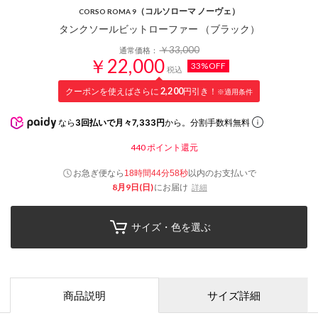
（コルソローマ ノーヴェ）
CORSO ROMA 9
タンクソールビットローファー （ブラック）
￥33,000
通常価格：
￥22,000
33%OFF
税込
クーポンを使えばさらに
2,200
円引き！
※適用条件
なら
3回払いで月々7,333円
から。分割手数料無料
440
ポイント還元
お急ぎ便なら
以内
のお支払いで
18時間44分57秒
8月9日(日)
にお届け
詳細
サイズ・色を選ぶ
商品説明
サイズ詳細