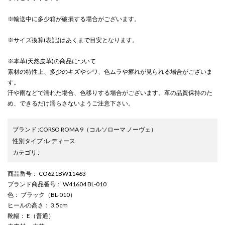
※輸送中に多少箱が破損する場合がございます。
※サイズ換算(表記)はあくまで目安となります。
※本革(天然皮革)の商品について
素材の特性上、多少のキズやシワ、色ムラや擦れが見られる場合がございま
す。
汗や雨などで濡れた場合、色移りする場合がございます。革の品質保持のた
め、できるだけ濡らさないようご注意下さい。
ブランド
:
CORSO ROMA 9
（コルソローマ ノーヴェ）
性別タイプ
:
レディース
カテゴリ
:
商品番号
： CO621BW11463
ブランド商品番号
： W41604 BL-010
色
： ブラック（BL-010）
ヒールの高さ
： 3.5cm
靴幅
： E（普通）