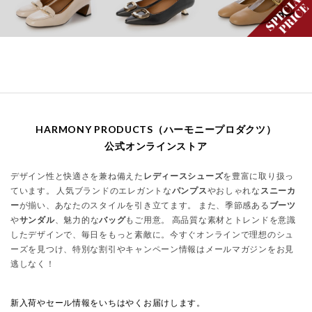
HARMONY PRODUCTS（ハーモニープロダクツ）
公式オンラインストア
デザイン性と快適さを兼ね備えた
レディースシューズ
を豊富に取り扱っ
ています。 人気ブランドのエレガントな
パンプス
やおしゃれな
スニーカ
ー
が揃い、あなたのスタイルを引き立てます。 また、季節感ある
ブーツ
や
サンダル
、魅力的な
バッグ
もご用意。 高品質な素材とトレンドを意識
したデザインで、毎日をもっと素敵に。今すぐオンラインで理想のシュ
ーズを見つけ、特別な割引やキャンペーン情報はメールマガジンをお見
逃しなく！
新入荷やセール情報をいちはやくお届けします。