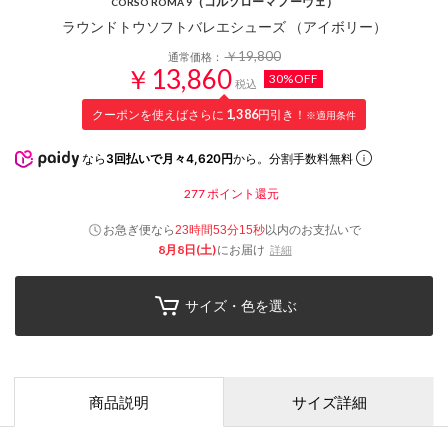
（コルソローマ ノーヴェ）
CORSO ROMA 9
ラウンドトウソフトバレエシューズ （アイボリー）
￥19,800
通常価格：
￥13,860
30%OFF
税込
クーポンを使えばさらに
1,386
円引き！
※適用条件
なら
3回払いで月々4,620円
から。分割手数料無料
277
ポイント還元
お急ぎ便なら
以内
のお支払いで
23時間53分14秒
8月8日(土)
にお届け
詳細
サイズ・色を選ぶ
商品説明
サイズ詳細