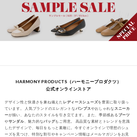
HARMONY PRODUCTS（ハーモニープロダクツ）
公式オンラインストア
デザイン性と快適さを兼ね備えた
レディースシューズ
を豊富に取り扱っ
ています。 人気ブランドのエレガントな
パンプス
やおしゃれな
スニーカ
ー
が揃い、あなたのスタイルを引き立てます。 また、季節感ある
ブーツ
や
サンダル
、魅力的な
バッグ
もご用意。 高品質な素材とトレンドを意識
したデザインで、毎日をもっと素敵に。今すぐオンラインで理想のシュ
ーズを見つけ、特別な割引やキャンペーン情報はメールマガジンをお見