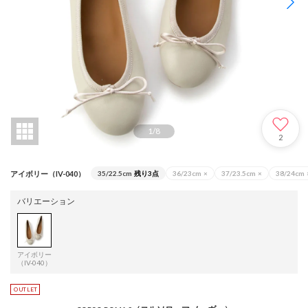
1
/
8
2
アイボリー（IV-040）
35/22.5cm
残り3点
36/23cm
×
37/23.5cm
×
38/24cm
バリエーション
アイボリー
（IV-040）