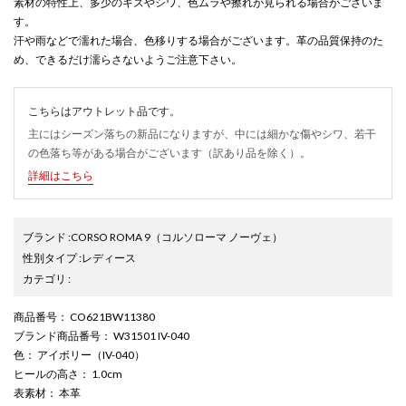
素材の特性上、多少のキズやシワ、色ムラや擦れが見られる場合がございま
す。
汗や雨などで濡れた場合、色移りする場合がございます。革の品質保持のた
め、できるだけ濡らさないようご注意下さい。
こちらはアウトレット品です。
主にはシーズン落ちの新品になりますが、中には細かな傷やシワ、若干
の色落ち等がある場合がございます（訳あり品を除く）。
詳細はこちら
ブランド
:
CORSO ROMA 9
（コルソローマ ノーヴェ）
性別タイプ
:
レディース
カテゴリ
:
商品番号
： CO621BW11380
ブランド商品番号
： W31501 IV-040
色
： アイボリー（IV-040）
ヒールの高さ
： 1.0cm
表素材
： 本革