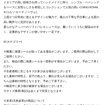
イタリアの高い技術力を持ってハンドメイドに拘り、シンプル・ベーシック
をベースに女性らしさを表現したコレクションで人気の高いCORSO ROMA、
9 (コルソ ローマ ノーヴェ)。
上質かつ日常的に使えるデザインが魅力で、職人の丁寧な手仕事による質の
高い靴作りに定評があります。
柔らかなアッパーのソフトバレエシューズは、履いていくうちに馴染みやす
く、定番的なデザインが使いやすい一足です。
(ICカテゴリー)
※靴裏に保護シールが貼ってある場合がございます。ご着用の際は剥がして
ご使用ください。
また、検品の際に保護シールを一部剥がす場合がございます。予めご了承く
ださい。
※生産過程に生じるキズが多少ある場合がございます。
また素材の特性上、若干の色ムラ、擦れが見られる場合がございますが、こ
ちらは素材の特性となります。予めご了承下さい。
※輸送中に多少箱が破損する場合がございます。
※サイズ換算(表記)はあくまで目安となります。
※本革(天然皮革)の商品について