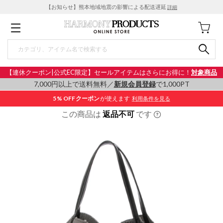
【お知らせ】熊本地域地震の影響による配送遅延
詳細
【連休クーポン|公式EC限定】セールアイテムはさらにお得に！
対象商品
7,000円以上で送料無料／
新規会員登録
で1,000PT
5% OFF
クーポン
が使えます
利用条件を見る
この商品は
返品不可
です