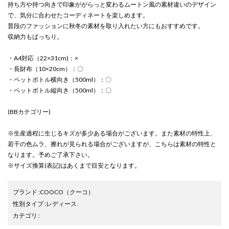
持ち方や持つ向きで印象ががらっと変わるムートン風の素材違いのデザイン
で、気分に合わせたコーディネートを楽しめます。
普段のファッションに秋冬の素材を取り入れたい方にもおすすめです。
収納力もばっちり。
・A4対応（22×31cm)：×
・長財布（10×20cm）：〇
・ペットボトル横向き（500ml）：〇
・ペットボトル縦向き（500ml）：〇
(BBカテゴリー)
※生産過程に生じるキズが多少ある場合がございます。また素材の特性上、
若干の色ムラ、擦れが見られる場合がございますが、こちらは素材の特性と
なります。予めご了承下さい。
※サイズ換算(表記)はあくまで目安となります。
ブランド
:
COOCO
（クーコ）
性別タイプ
:
レディース
カテゴリ
: