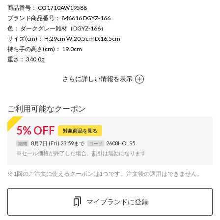
商品番号
： CO1710AW19588
ブランド商品番号
： 846616 DGYZ-166
色
： ダークグレー雑材（DGYZ-166）
サイズ(cm)
： H:29cm W:20.5cm D:16.5cm
持ち手の高さ(cm)
： 19.0cm
重さ
： 340.0g
さらに詳しい情報を表示
ご利用可能なクーポン
5
%
OFF
対象商品を見る
8月7日 (Fri) 23:59まで
2608HOLS5
期間
コード
※セール価格が終了した場合、割引は無効になります
※1回のご注文に使えるクーポンは1つです。注文後の適用はできません。
マイブランドに登録