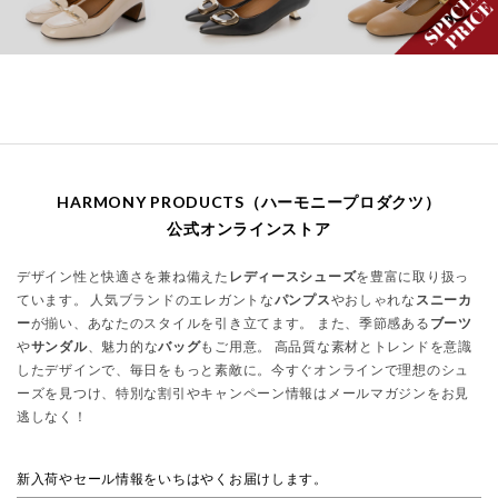
HARMONY PRODUCTS（ハーモニープロダクツ）
公式オンラインストア
デザイン性と快適さを兼ね備えた
レディースシューズ
を豊富に取り扱っ
ています。 人気ブランドのエレガントな
パンプス
やおしゃれな
スニーカ
ー
が揃い、あなたのスタイルを引き立てます。 また、季節感ある
ブーツ
や
サンダル
、魅力的な
バッグ
もご用意。 高品質な素材とトレンドを意識
したデザインで、毎日をもっと素敵に。今すぐオンラインで理想のシュ
ーズを見つけ、特別な割引やキャンペーン情報はメールマガジンをお見
逃しなく！
新入荷やセール情報をいちはやくお届けします。