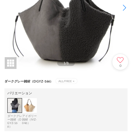
1
/
8
0
ダークグレー雑材（DGYZ-166）
ALL/FREE
×
バリエーション
ダークグレ
アイボリー
ー雑材（D
雑材（IVZ-
GYZ-16
046）
6）