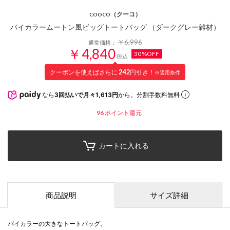
（クーコ）
COOCO
バイカラームートン風ビッグトートバッグ （ダークグレー雑材）
￥6,996
通常価格：
￥4,840
30%OFF
税込
クーポンを使えばさらに
242
円引き！
※適用条件
なら
3回払いで月々1,613円
から。分割手数料無料
96
ポイント還元
カートに入れる
商品説明
サイズ詳細
バイカラーの大きなトートバッグ。