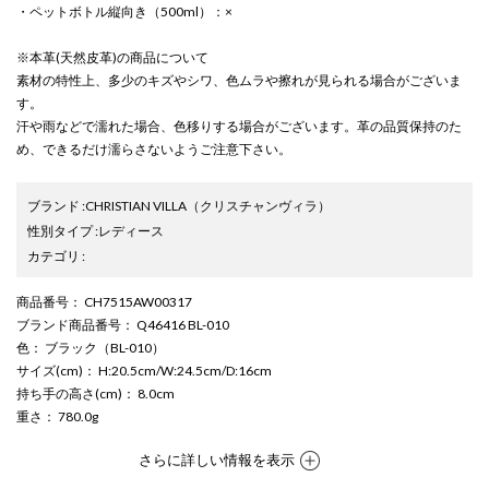
・ペットボトル縦向き（500ml）：×
※本革(天然皮革)の商品について
素材の特性上、多少のキズやシワ、色ムラや擦れが見られる場合がございま
す。
汗や雨などで濡れた場合、色移りする場合がございます。革の品質保持のた
め、できるだけ濡らさないようご注意下さい。
ブランド
:
CHRISTIAN VILLA
（クリスチャンヴィラ）
性別タイプ
:
レディース
カテゴリ
:
商品番号
： CH7515AW00317
ブランド商品番号
： Q46416 BL-010
色
： ブラック（BL-010）
サイズ(cm)
： H:20.5cm/W:24.5cm/D:16cm
持ち手の高さ(cm)
： 8.0cm
重さ
： 780.0g
さらに詳しい情報を表示