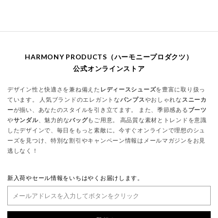
HARMONY PRODUCTS（ハーモニープロダクツ）
公式オンラインストア
デザイン性と快適さを兼ね備えた
レディースシューズ
を豊富に取り扱っ
ています。 人気ブランドのエレガントな
パンプス
やおしゃれな
スニーカ
ー
が揃い、あなたのスタイルを引き立てます。 また、季節感ある
ブーツ
や
サンダル
、魅力的な
バッグ
もご用意。 高品質な素材とトレンドを意識
したデザインで、毎日をもっと素敵に。今すぐオンラインで理想のシュ
ーズを見つけ、特別な割引やキャンペーン情報はメールマガジンをお見
逃しなく！
新入荷やセール情報をいちはやくお届けします。