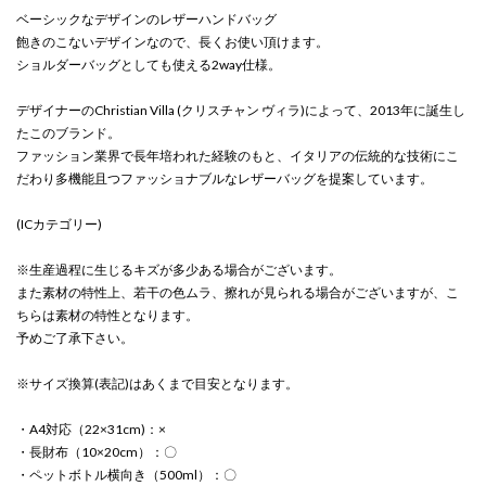
ベーシックなデザインのレザーハンドバッグ
飽きのこないデザインなので、長くお使い頂けます。
ショルダーバッグとしても使える2way仕様。
デザイナーのChristian Villa (クリスチャン ヴィラ)によって、2013年に誕生し
たこのブランド。
ファッション業界で長年培われた経験のもと、イタリアの伝統的な技術にこ
だわり多機能且つファッショナブルなレザーバッグを提案しています。
(ICカテゴリー)
※生産過程に生じるキズが多少ある場合がございます。
また素材の特性上、若干の色ムラ、擦れが見られる場合がございますが、こ
ちらは素材の特性となります。
予めご了承下さい。
※サイズ換算(表記)はあくまで目安となります。
・A4対応（22×31cm)：×
・長財布（10×20cm）：〇
・ペットボトル横向き（500ml）：〇