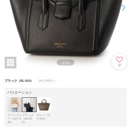
1
/
12
0
ブラック（BL-010）
ALL/FREE
×
バリエーション
ライトグレ
ブラック
グレー（G
ー（LGY-1
（BL-01
Y-150）
40）
0）