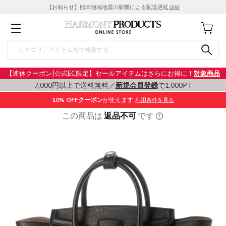
【お知らせ】熊本地域地震の影響による配送遅延
詳細
【連休クーポン|公式EC限定】セールアイテムはさらにお得に！
対象商品
7,000円以上で送料無料／
新規会員登録
で1,000PT
10% OFF
クーポン
が使えます
利用条件を見る
この商品は
返品不可
です