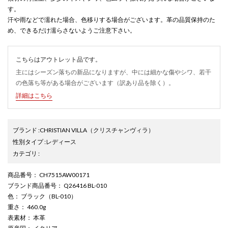
す。
汗や雨などで濡れた場合、色移りする場合がございます。革の品質保持のた
め、できるだけ濡らさないようご注意下さい。
こちらはアウトレット品です。
主にはシーズン落ちの新品になりますが、中には細かな傷やシワ、若干
の色落ち等がある場合がございます（訳あり品を除く）。
詳細はこちら
ブランド
:
CHRISTIAN VILLA
（クリスチャンヴィラ）
性別タイプ
:
レディース
カテゴリ
:
商品番号
： CH7515AW00171
ブランド商品番号
： Q26416 BL-010
色
： ブラック（BL-010）
重さ
： 460.0g
表素材
： 本革