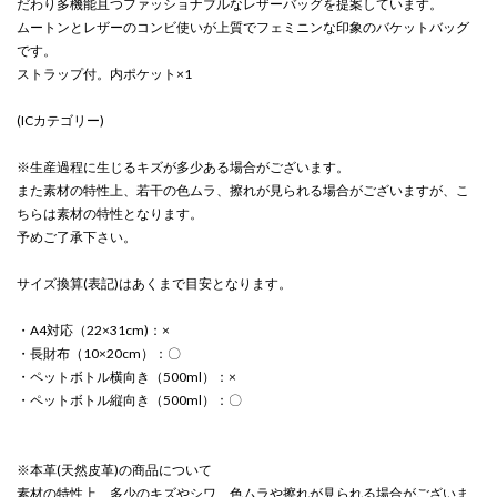
だわり多機能且つファッショナブルなレザーバッグを提案しています。
ムートンとレザーのコンビ使いが上質でフェミニンな印象のバケットバッグ
です。
ストラップ付。内ポケット×1
(ICカテゴリー)
※生産過程に生じるキズが多少ある場合がございます。
また素材の特性上、若干の色ムラ、擦れが見られる場合がございますが、こ
ちらは素材の特性となります。
予めご了承下さい。
サイズ換算(表記)はあくまで目安となります。
・A4対応（22×31cm)：×
・長財布（10×20cm）：〇
・ペットボトル横向き（500ml）：×
・ペットボトル縦向き（500ml）：〇
※本革(天然皮革)の商品について
素材の特性上、多少のキズやシワ、色ムラや擦れが見られる場合がございま