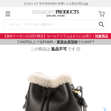
【お知らせ】熊本地域地震の影響による配送遅延
詳細
【連休クーポン|公式EC限定】セールアイテムはさらにお得に！
対象商品
7,000円以上で送料無料／
新規会員登録
で1,000PT
この商品は
返品不可
です