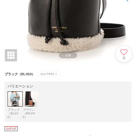
1
/
8
0
ブラック（BL-010）
ALL/FREE
×
バリエーション
ブラック
ブラウン
（BL-01
（BR-09
0）
0）