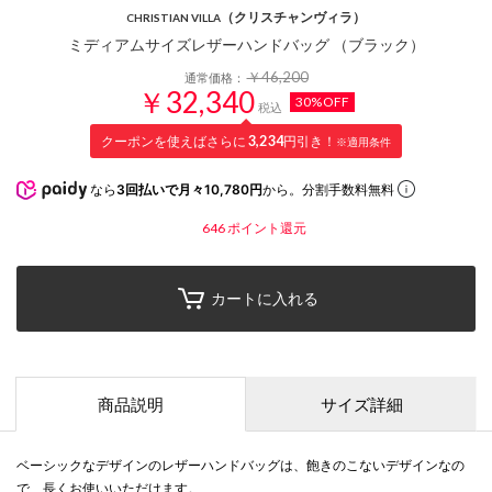
（クリスチャンヴィラ）
CHRISTIAN VILLA
ミディアムサイズレザーハンドバッグ （ブラック）
￥46,200
通常価格：
￥32,340
30%OFF
税込
クーポンを使えばさらに
3,234
円引き！
※適用条件
なら
3回払いで月々10,780円
から。分割手数料無料
646
ポイント還元
カートに入れる
商品説明
サイズ詳細
ベーシックなデザインのレザーハンドバッグは、飽きのこないデザインなの
で、長くお使いいただけます。