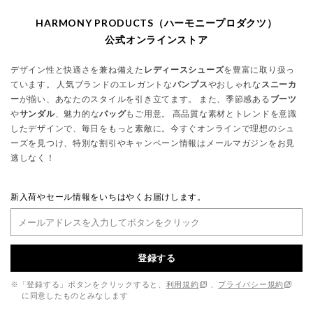
HARMONY PRODUCTS（ハーモニープロダクツ）
公式オンラインストア
デザイン性と快適さを兼ね備えた
レディースシューズ
を豊富に取り扱っ
ています。 人気ブランドのエレガントな
パンプス
やおしゃれな
スニーカ
ー
が揃い、あなたのスタイルを引き立てます。 また、季節感ある
ブーツ
や
サンダル
、魅力的な
バッグ
もご用意。 高品質な素材とトレンドを意識
したデザインで、毎日をもっと素敵に。今すぐオンラインで理想のシュ
ーズを見つけ、特別な割引やキャンペーン情報はメールマガジンをお見
逃しなく！
新入荷やセール情報をいちはやくお届けします。
登録する
※「登録する」ボタンをクリックすると、
利用規約
、
プライバシー規約
に同意したものとみなします