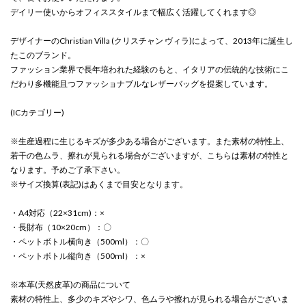
デイリー使いからオフィススタイルまで幅広く活躍してくれます◎
デザイナーのChristian Villa (クリスチャン ヴィラ)によって、2013年に誕生し
たこのブランド。
ファッション業界で長年培われた経験のもと、イタリアの伝統的な技術にこ
だわり多機能且つファッショナブルなレザーバッグを提案しています。
(ICカテゴリー)
※生産過程に生じるキズが多少ある場合がございます。また素材の特性上、
若干の色ムラ、擦れが見られる場合がございますが、こちらは素材の特性と
なります。予めご了承下さい。
※サイズ換算(表記)はあくまで目安となります。
・A4対応（22×31cm)：×
・長財布（10×20cm）：〇
・ペットボトル横向き（500ml）：〇
・ペットボトル縦向き（500ml）：×
※本革(天然皮革)の商品について
素材の特性上、多少のキズやシワ、色ムラや擦れが見られる場合がございま