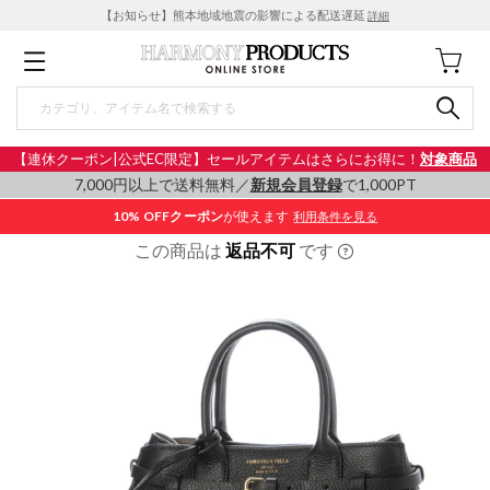
【お知らせ】熊本地域地震の影響による配送遅延
詳細
【連休クーポン|公式EC限定】セールアイテムはさらにお得に！
対象商品
7,000円以上で送料無料／
新規会員登録
で1,000PT
10% OFF
クーポン
が使えます
利用条件を見る
この商品は
返品不可
です