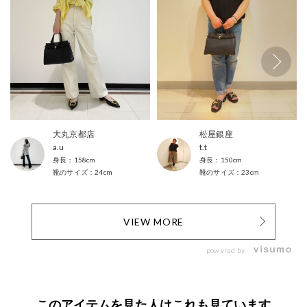
大丸京都店
松屋銀座
a.u
t.t
158cm
150cm
24cm
23cm
VIEW MORE
powered by
このアイテムを見た人はこれも見ています