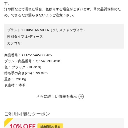
す。
汗や雨などで濡れた場合、色移りする場合がございます。革の品質保持のた
め、できるだけ濡らさないようご注意下さい。
ブランド
:
CHRISTIAN VILLA
（クリスチャンヴィラ）
性別タイプ
:
レディース
カテゴリ
:
商品番号
： CH7515AW000489
ブランド商品番号
： Q56439 BL-010
色
： ブラック（BL-010）
持ち手の高さ(cm)
： 99.0cm
重さ
： 720.0g
表素材
： 本革
さらに詳しい情報を表示
ご利用可能なクーポン
10
%
OFF
対象商品を見る