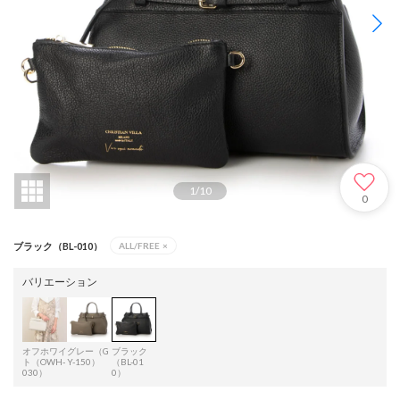
1
/
10
0
ブラック（BL-010）
ALL/FREE
×
バリエーション
オフホワイ
グレー（G
ブラック
ト（OWH-
Y-150）
（BL-01
030）
0）