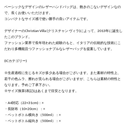
ベーシックなデザインのレザーハンドバッグは、飽きのこないデザインなの
で、長くお使いいただけます。
コンパクトなサイズ感で使い勝手の良いアイテムです。
デザイナーのChristian Villa (クリスチャン ヴィラ)によって、2013年に誕生し
たこのブランド。
ファッション業界で長年培われた経験のもと、イタリアの伝統的な技術にこ
だわり多機能且つファッショナブルなレザーバッグを提案しています。
(ICカテゴリー)
※生産過程に生じるキズが多少ある場合がございます。また素材の特性上、
若干の色ムラ、擦れが見られる場合がございますが、こちらは素材の特性と
なります。予めご了承下さい。
※サイズ換算(表記)はあくまで目安となります。
・A4対応（22×31cm)：×
・長財布（10×20cm）：×
・ペットボトル横向き（500ml）：×
・ペットボトル縦向き（500ml）：×