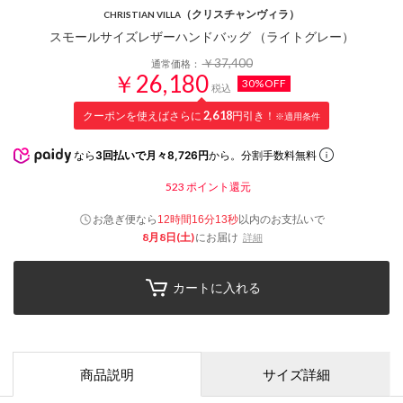
（クリスチャンヴィラ）
CHRISTIAN VILLA
スモールサイズレザーハンドバッグ （ライトグレー）
￥37,400
通常価格：
￥26,180
30%OFF
税込
クーポンを使えばさらに
2,618
円引き！
※適用条件
なら
3回払いで月々8,726円
から。分割手数料無料
523
ポイント還元
お急ぎ便なら
以内
のお支払いで
12時間16分12秒
8月8日(土)
にお届け
詳細
カートに入れる
商品説明
サイズ詳細