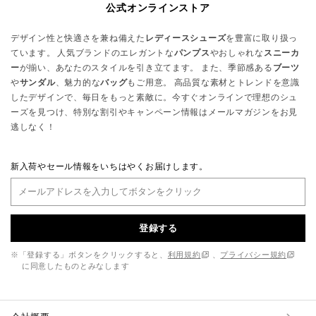
公式オンラインストア
デザイン性と快適さを兼ね備えた
レディースシューズ
を豊富に取り扱っ
ています。 人気ブランドのエレガントな
パンプス
やおしゃれな
スニーカ
ー
が揃い、あなたのスタイルを引き立てます。 また、季節感ある
ブーツ
や
サンダル
、魅力的な
バッグ
もご用意。 高品質な素材とトレンドを意識
したデザインで、毎日をもっと素敵に。今すぐオンラインで理想のシュ
ーズを見つけ、特別な割引やキャンペーン情報はメールマガジンをお見
逃しなく！
新入荷やセール情報をいちはやくお届けします。
登録する
※「登録する」ボタンをクリックすると、
利用規約
、
プライバシー規約
に同意したものとみなします