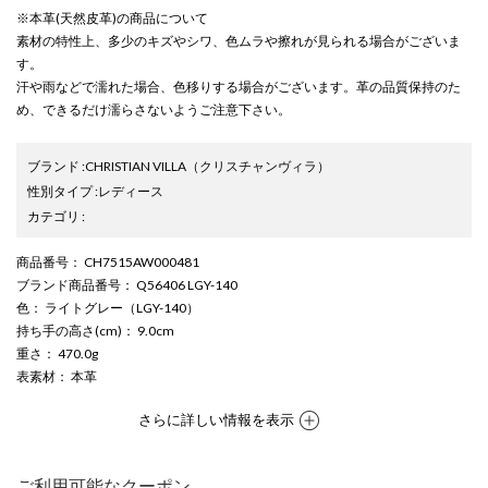
※本革(天然皮革)の商品について
素材の特性上、多少のキズやシワ、色ムラや擦れが見られる場合がございま
す。
汗や雨などで濡れた場合、色移りする場合がございます。革の品質保持のた
め、できるだけ濡らさないようご注意下さい。
ブランド
:
CHRISTIAN VILLA
（クリスチャンヴィラ）
性別タイプ
:
レディース
カテゴリ
:
商品番号
： CH7515AW000481
ブランド商品番号
： Q56406 LGY-140
色
： ライトグレー（LGY-140）
持ち手の高さ(cm)
： 9.0cm
重さ
： 470.0g
表素材
： 本革
さらに詳しい情報を表示
ご利用可能なクーポン