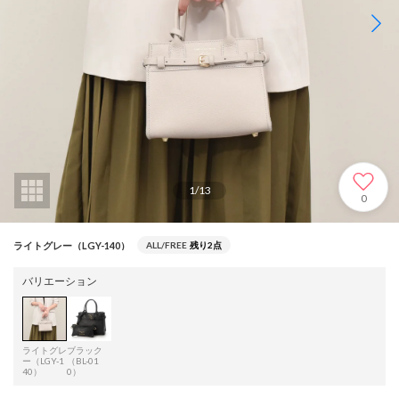
1
/
13
0
ライトグレー（LGY-140）
ALL/FREE
残り2点
バリエーション
ライトグレ
ブラック
ー（LGY-1
（BL-01
40）
0）