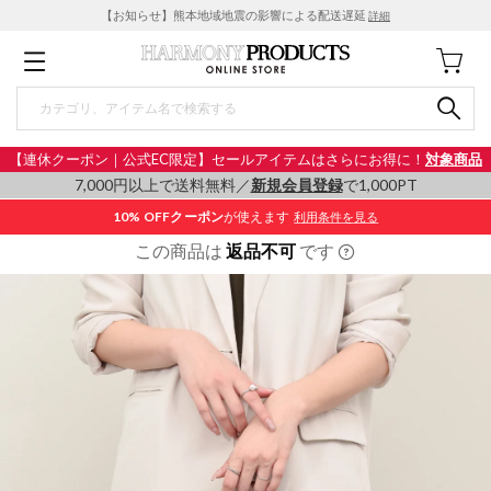
【お知らせ】熊本地域地震の影響による配送遅延
詳細
【連休クーポン｜公式EC限定】セールアイテムはさらにお得に！
対象商品
7,000円以上で送料無料／
新規会員登録
で1,000PT
10% OFF
クーポン
が使えます
利用条件を見る
この商品は
返品不可
です