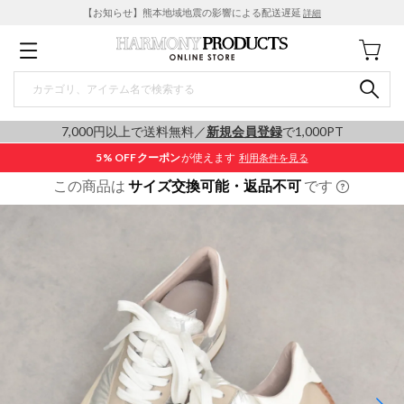
【お知らせ】熊本地域地震の影響による配送遅延
詳細
7,000円以上で送料無料／
新規会員登録
で1,000PT
5% OFF
クーポン
が使えます
利用条件を見る
この商品は
サイズ交換可能・返品不可
です