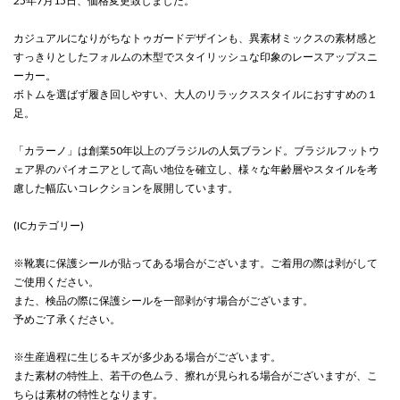
25年7月15日、価格変更致しました。
カジュアルになりがちなトゥガードデザインも、異素材ミックスの素材感と
すっきりとしたフォルムの木型でスタイリッシュな印象のレースアップスニ
ーカー。
ボトムを選ばず履き回しやすい、大人のリラックススタイルにおすすめの１
足。
「カラーノ」は創業50年以上のブラジルの人気ブランド。ブラジルフットウ
ェア界のパイオニアとして高い地位を確立し、様々な年齢層やスタイルを考
慮した幅広いコレクションを展開しています。
(ICカテゴリー)
※靴裏に保護シールが貼ってある場合がございます。ご着用の際は剥がして
ご使用ください。
また、検品の際に保護シールを一部剥がす場合がございます。
予めご了承ください。
※生産過程に生じるキズが多少ある場合がございます。
また素材の特性上、若干の色ムラ、擦れが見られる場合がございますが、こ
ちらは素材の特性となります。