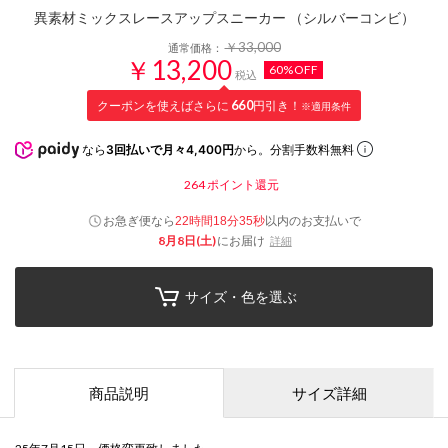
異素材ミックスレースアップスニーカー （シルバーコンビ）
￥33,000
通常価格：
￥13,200
60%OFF
税込
クーポンを使えばさらに
660
円引き！
※適用条件
なら
3回払いで月々4,400円
から。分割手数料無料
264
ポイント還元
お急ぎ便なら
以内
のお支払いで
22時間18分34秒
8月8日(土)
にお届け
詳細
サイズ・色を選ぶ
商品説明
サイズ詳細