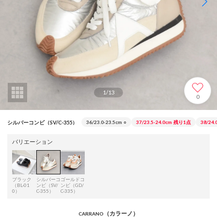
1
/
13
0
シルバーコンビ（SV/C-355）
36/23.0-23.5cm
○
37/23.5-24.0cm
残り1点
38/24.
バリエーション
ブラック
シルバーコ
ゴールドコ
（BL-01
ンビ（SV/
ンビ（GD/
0）
C-355）
C-335）
（カラーノ）
CARRANO