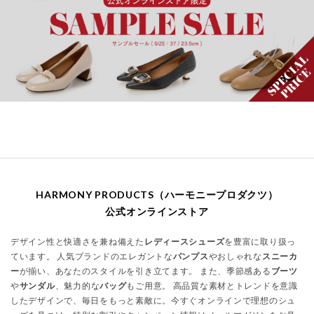
HARMONY PRODUCTS（ハーモニープロダクツ）
公式オンラインストア
デザイン性と快適さを兼ね備えた
レディースシューズ
を豊富に取り扱っ
ています。 人気ブランドのエレガントな
パンプス
やおしゃれな
スニーカ
ー
が揃い、あなたのスタイルを引き立てます。 また、季節感ある
ブーツ
や
サンダル
、魅力的な
バッグ
もご用意。 高品質な素材とトレンドを意識
したデザインで、毎日をもっと素敵に。今すぐオンラインで理想のシュ