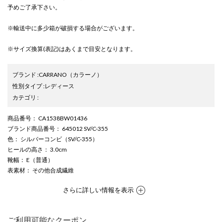
予めご了承下さい。
※輸送中に多少箱が破損する場合がございます。
※サイズ換算(表記)はあくまで目安となります。
ブランド
:
CARRANO
（カラーノ）
性別タイプ
:
レディース
カテゴリ
:
商品番号
： CA1538BW01436
ブランド商品番号
： 645012 SV/C-355
色
： シルバーコンビ（SV/C-355）
ヒールの高さ
： 3.0cm
靴幅
： E（普通）
表素材
： その他合成繊維
さらに詳しい情報を表示
ご利用可能なクーポン