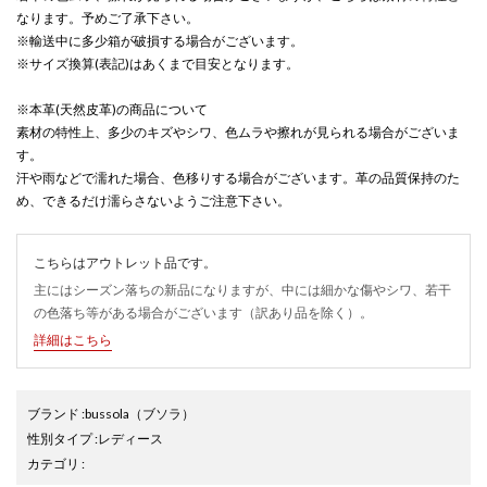
なります。予めご了承下さい。
※輸送中に多少箱が破損する場合がございます。
※サイズ換算(表記)はあくまで目安となります。
※本革(天然皮革)の商品について
素材の特性上、多少のキズやシワ、色ムラや擦れが見られる場合がございま
す。
汗や雨などで濡れた場合、色移りする場合がございます。革の品質保持のた
め、できるだけ濡らさないようご注意下さい。
こちらはアウトレット品です。
主にはシーズン落ちの新品になりますが、中には細かな傷やシワ、若干
の色落ち等がある場合がございます（訳あり品を除く）。
詳細はこちら
ブランド
:
bussola
（ブソラ）
性別タイプ
:
レディース
カテゴリ
: