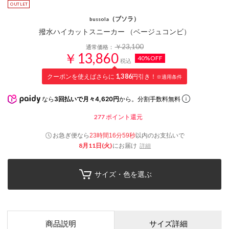
（ブソラ）
bussola
撥水ハイカットスニーカー （ベージュコンビ）
￥23,100
通常価格：
￥13,860
40%OFF
税込
クーポンを使えばさらに
1,386
円引き！
※適用条件
なら
3回払いで月々4,620円
から。分割手数料無料
277
ポイント還元
お急ぎ便なら
以内
のお支払いで
23時間16分58秒
8月11日(火)
にお届け
詳細
サイズ・色を選ぶ
商品説明
サイズ詳細