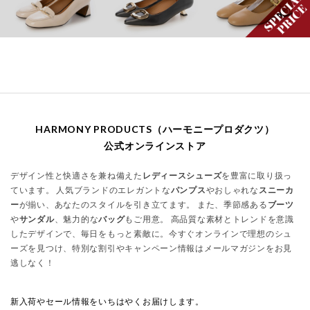
HARMONY PRODUCTS（ハーモニープロダクツ）
公式オンラインストア
デザイン性と快適さを兼ね備えた
レディースシューズ
を豊富に取り扱っ
ています。 人気ブランドのエレガントな
パンプス
やおしゃれな
スニーカ
ー
が揃い、あなたのスタイルを引き立てます。 また、季節感ある
ブーツ
や
サンダル
、魅力的な
バッグ
もご用意。 高品質な素材とトレンドを意識
したデザインで、毎日をもっと素敵に。今すぐオンラインで理想のシュ
ーズを見つけ、特別な割引やキャンペーン情報はメールマガジンをお見
逃しなく！
新入荷やセール情報をいちはやくお届けします。