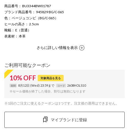
商品番号
： BU3344BW01787
ブランド商品番号
： 945829 BG/C-065
色
： ベージュコンビ（BG/C-065）
ヒールの高さ
： 2.5cm
靴幅
： E（普通）
表素材
： 本革
さらに詳しい情報を表示
ご利用可能なクーポン
10
%
OFF
対象商品を見る
8月12日 (Wed) 23:59まで
2608HOLS10
期間
コード
※セール価格が終了した場合、割引は無効になります
※1回のご注文に使えるクーポンは1つです。注文後の適用はできません。
マイブランドに登録