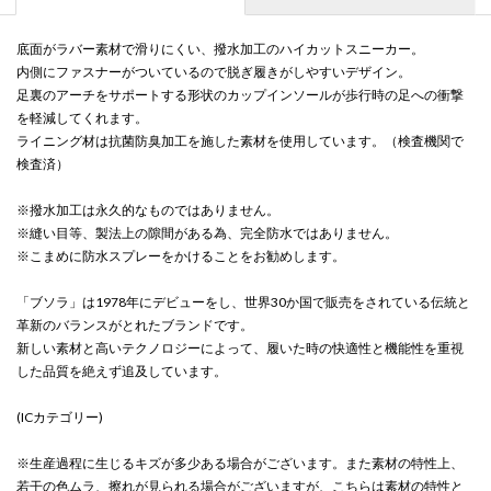
底面がラバー素材で滑りにくい、撥水加工のハイカットスニーカー。
内側にファスナーがついているので脱ぎ履きがしやすいデザイン。
足裏のアーチをサポートする形状のカップインソールが歩行時の足への衝撃
を軽減してくれます。
ライニング材は抗菌防臭加工を施した素材を使用しています。（検査機関で
検査済）
※撥水加工は永久的なものではありません。
※縫い目等、製法上の隙間がある為、完全防水ではありません。
※こまめに防水スプレーをかけることをお勧めします。
「ブソラ」は1978年にデビューをし、世界30か国で販売をされている伝統と
革新のバランスがとれたブランドです。
新しい素材と高いテクノロジーによって、履いた時の快適性と機能性を重視
した品質を絶えず追及しています。
(ICカテゴリー)
※生産過程に生じるキズが多少ある場合がございます。また素材の特性上、
若干の色ムラ、擦れが見られる場合がございますが、こちらは素材の特性と