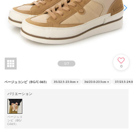
1
/
7
0
ベージュコンビ（BG/C-065）
35/22.5-23.0cm
○
36/23.0-23.5cm
○
37/23.5-24.
バリエーション
ベージュコ
ンビ（BG/
C-065）