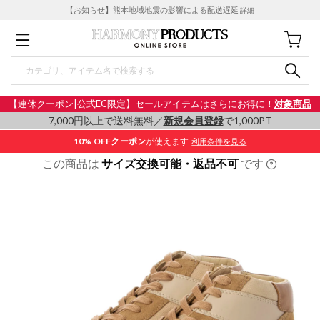
【お知らせ】熊本地域地震の影響による配送遅延
詳細
【連休クーポン|公式EC限定】セールアイテムはさらにお得に！
対象商品
7,000円以上で送料無料／
新規会員登録
で1,000PT
10% OFF
クーポン
が使えます
利用条件を見る
この商品は
サイズ交換可能・返品不可
です