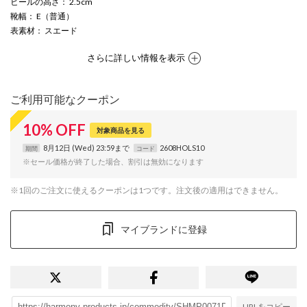
ヒールの高さ
： 2.5cm
靴幅
： E（普通）
表素材
： スエード
さらに詳しい情報を表示
ご利用可能なクーポン
10
%
OFF
対象商品を見る
8月12日 (Wed) 23:59まで
2608HOLS10
期間
コード
※セール価格が終了した場合、割引は無効になります
※1回のご注文に使えるクーポンは1つです。注文後の適用はできません。
マイブランドに登録
URLをコピー