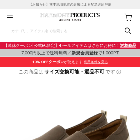
【お知らせ】熊本地域地震の影響による配送遅延
詳細
【連休クーポン|公式EC限定】セールアイテムはさらにお得に！
対象商品
7,000円以上で送料無料／
新規会員登録
で1,000PT
10% OFF
クーポン
が使えます
利用条件を見る
この商品は
サイズ交換可能・返品不可
です