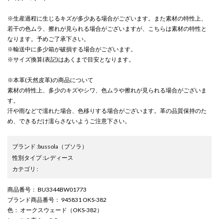
※生産過程に生じるキズが多少ある場合がございます。また素材の特性上、
若干の色ムラ、擦れが見られる場合がございますが、こちらは素材の特性と
なります。予めご了承下さい。
※輸送中に多少箱が破損する場合がございます。
※サイズ換算(表記)はあくまで目安となります。
※本革(天然皮革)の商品について
素材の特性上、多少のキズやシワ、色ムラや擦れが見られる場合がございま
す。
汗や雨などで濡れた場合、色移りする場合がございます。革の品質保持のた
め、できるだけ濡らさないようご注意下さい。
ブランド
:
bussola
（ブソラ）
性別タイプ
:
レディース
カテゴリ
:
商品番号
： BU3344BW01773
ブランド商品番号
： 945831 OKS-382
色
： オークスウェード（OKS-382）