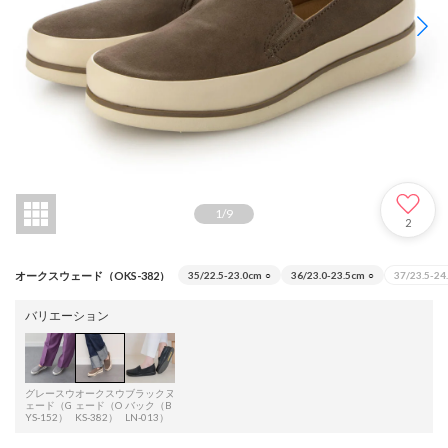
1
/
9
2
オークスウェード（OKS-382）
35/22.5-23.0cm
○
36/23.0-23.5cm
○
37/23.5-24
バリエーション
グレースウ
オークスウ
ブラックヌ
ェード（G
ェード（O
バック（B
YS-152）
KS-382）
LN-013）