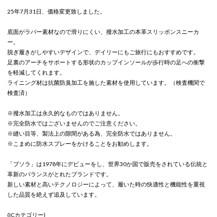
25年7月31日、価格変更致しました。
底面がラバー素材なので滑りにくい、撥水加工の本革スリッポンスニーカ
ー。
脱ぎ履きがしやすいデザインで、デイリーにもご旅行にもおすすめです。
足裏のアーチをサポートする形状のカップインソールが歩行時の足への衝撃
を軽減してくれます。
ライニング材は抗菌防臭加工を施した素材を使用しています。（検査機関で
検査済）
※撥水加工は永久的なものではありません。
※完全防水ではございませんのでご注意ください。
※縫い目等、製法上の隙間がある為、完全防水ではありません。
※こまめに防水スプレーをかけることをお勧めします。
「ブソラ」は1978年にデビューをし、世界30か国で販売をされている伝統と
革新のバランスがとれたブランドです。
新しい素材と高いテクノロジーによって、履いた時の快適性と機能性を重視
した品質を絶えず追及しています。
(ICカテゴリー)