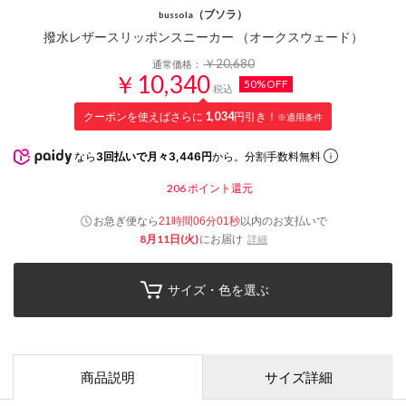
（ブソラ）
bussola
撥水レザースリッポンスニーカー （オークスウェード）
￥20,680
通常価格：
￥10,340
50%OFF
税込
クーポンを使えばさらに
1,034
円引き！
※適用条件
なら
3回払いで月々3,446円
から。分割手数料無料
206
ポイント還元
お急ぎ便なら
以内
のお支払いで
21時間06分01秒
8月11日(火)
にお届け
詳細
サイズ・色を選ぶ
商品説明
サイズ詳細