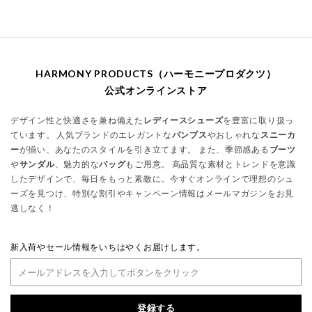
HARMONY PRODUCTS（ハーモニープロダクツ）
公式オンラインストア
デザイン性と快適さを兼ね備えた
レディースシューズ
を豊富に取り扱っ
ています。 人気ブランドのエレガントな
パンプス
やおしゃれな
スニーカ
ー
が揃い、あなたのスタイルを引き立てます。 また、季節感ある
ブーツ
や
サンダル
、魅力的な
バッグ
もご用意。 高品質な素材とトレンドを意識
したデザインで、毎日をもっと素敵に。今すぐオンラインで理想のシュ
ーズを見つけ、特別な割引やキャンペーン情報はメールマガジンをお見
逃しなく！
新入荷やセール情報をいちはやくお届けします。
登録する