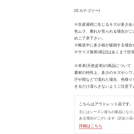
(ICカテゴリー)
※生産過程に生じるキズが多少あ
色ムラ、擦れが見られる場合がご
めご了承下さい。
※輸送中に多少箱が破損する場合
※サイズ換算(表記)はあくまで目
※本革(天然皮革)の商品について
素材の特性上、多少のキズやシワ
汗や雨などで濡れた場合、色移り
きるだけ濡らさないようご注意下
こちらはアウトレット品です。
主にはシーズン落ちの新品になり
ある場合がございます（訳あり品
詳細はこちら