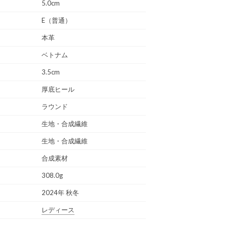
5.0cm
E（普通）
本革
ベトナム
3.5cm
厚底ヒール
ラウンド
生地・合成繊維
生地・合成繊維
合成素材
308.0g
2024年 秋冬
レディース