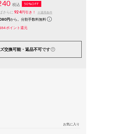
240
50%OFF
税込
924
ばさらに
円引き！
※適用条件
080円
から。分割手数料無料
184
ポイント還元
ズ交換可能・返品不可
です
お気に入り