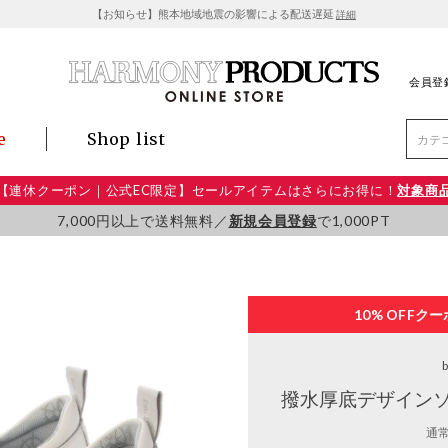
【お知らせ】熊本地域地震の影響による配送遅延
詳細
会員登
e
Shop list
【連休クーポン｜公式EC限定】セールアイテムはさらにお得に！
対象商
7,000円以上で送料無料／
新規会員登録
で1,000PT
10% OFF
クー
b
撥水厚底デザインソ
通