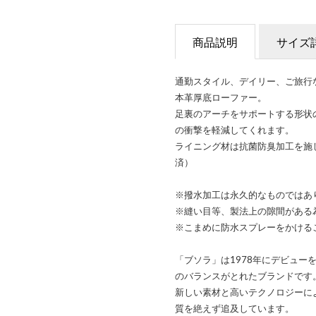
商品説明
サイズ
通勤スタイル、デイリー、ご旅行
本革厚底ローファー。
足裏のアーチをサポートする形状
の衝撃を軽減してくれます。
ライニング材は抗菌防臭加工を施
済）
※撥水加工は永久的なものではあ
※縫い目等、製法上の隙間がある
※こまめに防水スプレーをかける
「ブソラ」は1978年にデビュー
のバランスがとれたブランドです
新しい素材と高いテクノロジーに
質を絶えず追及しています。