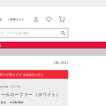
録
ご利用ガイド
品
[ 前に戻る ]
ポン
が使えます
利用条件を見る
ussola
（ブソラ）
ールローファー （ホワイト）
￥18,480
常価格：