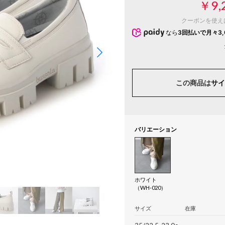
￥9,
クーポンを使え
なら
3回払いで月々3,
この商品は
サイ
バリエーション
ホワイト
（WH-020）
サイズ
在庫