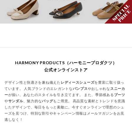
HARMONY PRODUCTS（ハーモニープロダクツ）
公式オンラインストア
デザイン性と快適さを兼ね備えた
レディースシューズ
を豊富に取り扱っ
ています。 人気ブランドのエレガントな
パンプス
やおしゃれな
スニーカ
ー
が揃い、あなたのスタイルを引き立てます。 また、季節感ある
ブーツ
や
サンダル
、魅力的な
バッグ
もご用意。 高品質な素材とトレンドを意識
したデザインで、毎日をもっと素敵に。今すぐオンラインで理想のシュ
ーズを見つけ、特別な割引やキャンペーン情報はメールマガジンをお見
逃しなく！