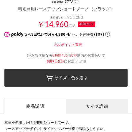
（ブソラ）
bussola
晴雨兼用レースアップショートブーツ （ブラック）
￥25,080
通常価格：
￥14,960
40%OFF
税込
なら
3回払いで月々4,986円
から。分割手数料無料
299
ポイント還元
お急ぎ便なら
以内
のお支払いで
8時間43分29秒
8月9日(日)
にお届け
詳細
サイズ・色を選ぶ
商品説明
サイズ詳細
本革を使用した晴雨兼用ショートブーツ。
レースアップデザインにサイドシッパー仕様で着脱もしやすい。