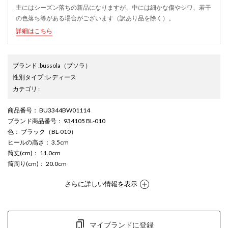
主にはシーズン落ちの新品になりますが、中には細かな傷やシワ、若干
の色落ち等がある場合がございます（訳あり品を除く）。
詳細はこちら
ブランド
:
bussola
（ブソラ）
性別タイプ
:
レディース
カテゴリ
:
商品番号
： BU3344BW01114
ブランド商品番号
： 934105 BL-010
色
： ブラック（BL-010）
ヒールの高さ
： 3.5cm
筒丈(cm)
： 11.0cm
筒周り(cm)
： 20.0cm
さらに詳しい情報を表示
マイブランドに登録