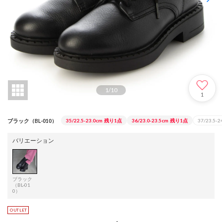
1
/
10
1
ブラック（BL-010）
35/22.5-23.0cm
残り1点
36/23.0-23.5cm
残り1点
37/23.5-2
バリエーション
ブラック
（BL-01
0）