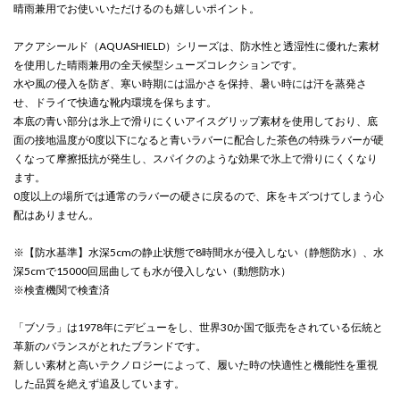
晴雨兼用でお使いいただけるのも嬉しいポイント。
アクアシールド（AQUASHIELD）シリーズは、防水性と透湿性に優れた素材
を使用した晴雨兼用の全天候型シューズコレクションです。
水や風の侵入を防ぎ、寒い時期には温かさを保持、暑い時には汗を蒸発さ
せ、ドライで快適な靴内環境を保ちます。
本底の青い部分は氷上で滑りにくいアイスグリップ素材を使用しており、底
面の接地温度が0度以下になると青いラバーに配合した茶色の特殊ラバーが硬
くなって摩擦抵抗が発生し、スパイクのような効果で氷上で滑りにくくなり
ます。
0度以上の場所では通常のラバーの硬さに戻るので、床をキズつけてしまう心
配はありません。
※【防水基準】水深5cmの静止状態で8時間水が侵入しない（静態防水）、水
深5cmで15000回屈曲しても水が侵入しない（動態防水）
※検査機関で検査済
「ブソラ」は1978年にデビューをし、世界30か国で販売をされている伝統と
革新のバランスがとれたブランドです。
新しい素材と高いテクノロジーによって、履いた時の快適性と機能性を重視
した品質を絶えず追及しています。