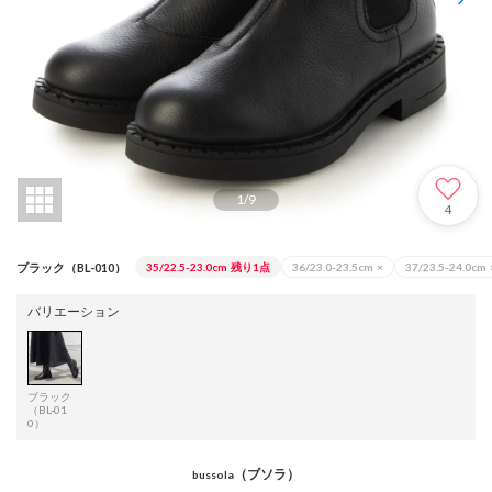
1
/
9
4
ブラック（BL-010）
35/22.5-23.0cm
残り1点
36/23.0-23.5cm
×
37/23.5-24.0cm
バリエーション
ブラック
（BL-01
0）
（ブソラ）
bussola