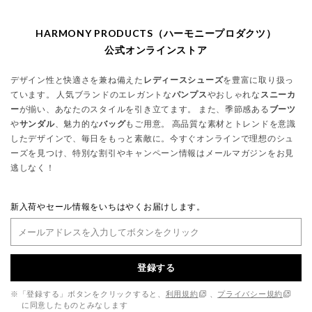
HARMONY PRODUCTS（ハーモニープロダクツ）
公式オンラインストア
デザイン性と快適さを兼ね備えた
レディースシューズ
を豊富に取り扱っ
ています。 人気ブランドのエレガントな
パンプス
やおしゃれな
スニーカ
ー
が揃い、あなたのスタイルを引き立てます。 また、季節感ある
ブーツ
や
サンダル
、魅力的な
バッグ
もご用意。 高品質な素材とトレンドを意識
したデザインで、毎日をもっと素敵に。今すぐオンラインで理想のシュ
ーズを見つけ、特別な割引やキャンペーン情報はメールマガジンをお見
逃しなく！
新入荷やセール情報をいちはやくお届けします。
登録する
※「登録する」ボタンをクリックすると、
利用規約
、
プライバシー規約
に同意したものとみなします