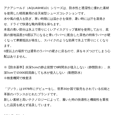
アクアシールド（AQUASHIELD）シリーズは、防水性と透湿性に優れた素材
を使用した晴雨兼用の全天候型シューズコレクションです。
水や風の侵入を防ぎ、寒い時期には温かさを保持、暑い時には汗を蒸発さ
せ、ドライで快適な靴内環境を保ちます。
本底の青い部分は氷上で滑りにくいアイスグリップ素材を使用しており、底
面の接地温度が0度以下になると青いラバーに配合した茶色の特殊ラバーが硬
くなって摩擦抵抗が発生し、スパイクのような効果で氷上で滑りにくくなり
ます。
0度以上の場所では通常のラバーの硬さに戻るので、床をキズつけてしまう心
配はありません。
※【防水基準】水深5cmの静止状態で8時間水が侵入しない（静態防水）、水
深5cmで15000回屈曲しても水が侵入しない（動態防水）
※検査機関で検査済
「ブソラ」は1978年にデビューをし、世界30か国で販売をされている伝統と
革新のバランスがとれたブランドです。
新しい素材と高いテクノロジーによって、履いた時の快適性と機能性を重視
した品質を絶えず追及しています。