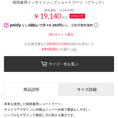
晴雨兼用インサイドジップショートブーツ （ブラック）
￥23,980
通常価格：
￥19,140
20%OFF
税込
なら
3回払いで月々6,380円
から。分割手数料無料
382
ポイント還元
お急ぎ便なら
以内
のお支払いで
8時間42分49秒
8月9日(日)
にお届け
詳細
サイズ・色を選ぶ
商品説明
サイズ詳細
本革を使用した晴雨兼用ショートブーツ。
サイドゴアデザインに内側はジッパー仕様で着脱もしやすい。
シンプルなデザインで着回し力の高さも魅力です。