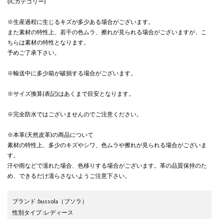
(ICカテゴリー)
※生産過程に生じるキズが多少ある場合がございます。
また素材の特性上、若干の色ムラ、擦れが見られる場合がございますが、こ
ちらは素材の特性となります。
予めご了承下さい。
※輸送中に多少箱が破損する場合がございます。
※サイズ換算(表記)はあくまで目安となります。
※完全防水ではございませんのでご注意ください。
※本革(天然皮革)の商品について
素材の特性上、多少のキズやシワ、色ムラや擦れが見られる場合がございま
す。
汗や雨などで濡れた場合、色移りする場合がございます。革の品質保持のた
め、できるだけ濡らさないようご注意下さい。
ブランド
:
bussola
（ブソラ）
性別タイプ
:
レディース