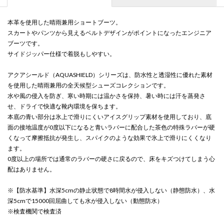
本革を使用した晴雨兼用ショートブーツ。
スカートやパンツから見えるベルトデザインがポイントになったエンジニア
ブーツです。
サイドジッパー仕様で着脱もしやすい。
アクアシールド（AQUASHIELD）シリーズは、防水性と透湿性に優れた素材
を使用した晴雨兼用の全天候型シューズコレクションです。
水や風の侵入を防ぎ、寒い時期には温かさを保持、暑い時には汗を蒸発さ
せ、ドライで快適な靴内環境を保ちます。
本底の青い部分は氷上で滑りにくいアイスグリップ素材を使用しており、底
面の接地温度が0度以下になると青いラバーに配合した茶色の特殊ラバーが硬
くなって摩擦抵抗が発生し、スパイクのような効果で氷上で滑りにくくなり
ます。
0度以上の場所では通常のラバーの硬さに戻るので、床をキズつけてしまう心
配はありません。
※【防水基準】水深5cmの静止状態で8時間水が侵入しない（静態防水）、水
深5cmで15000回屈曲しても水が侵入しない（動態防水）
※検査機関で検査済