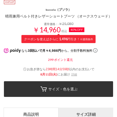
（ブソラ）
bussola
晴雨兼用ベルト付きレザーショートブーツ （オークスウェード）
￥25,080
通常価格：
￥14,960
40%OFF
税込
クーポンを使えばさらに
1,496
円引き！
※適用条件
なら
3回払いで月々4,986円
から。分割手数料無料
299
ポイント還元
お急ぎ便なら
以内
のお支払いで
23時間14分58秒
8月11日(火)
にお届け
詳細
サイズ・色を選ぶ
商品説明
サイズ詳細