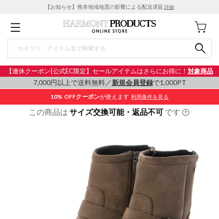
【お知らせ】熊本地域地震の影響による配送遅延
詳細
【連休クーポン|公式EC限定】セールアイテムはさらにお得に！
対象商品
7,000円以上で送料無料／
新規会員登録
で1,000PT
10% OFF
クーポン
が使えます
利用条件を見る
この商品は
サイズ交換可能・返品不可
です