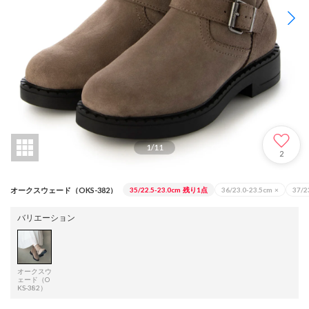
1
/
11
2
オークスウェード（OKS-382）
35/22.5-23.0cm
残り1点
36/23.0-23.5cm
×
37/2
バリエーション
オークスウ
ェード（O
KS-382）