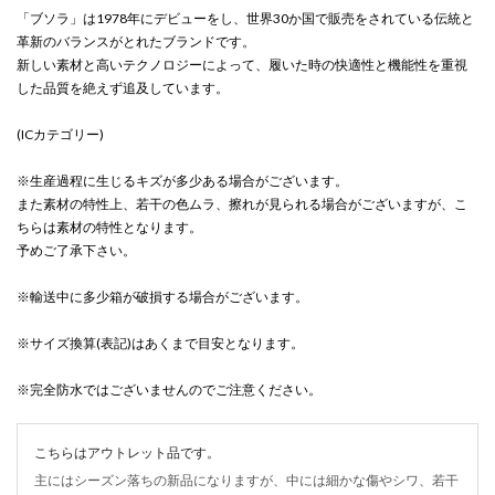
「ブソラ」は1978年にデビューをし、世界30か国で販売をされている伝統と
革新のバランスがとれたブランドです。
新しい素材と高いテクノロジーによって、履いた時の快適性と機能性を重視
した品質を絶えず追及しています。
(ICカテゴリー)
※生産過程に生じるキズが多少ある場合がございます。
また素材の特性上、若干の色ムラ、擦れが見られる場合がございますが、こ
ちらは素材の特性となります。
予めご了承下さい。
※輸送中に多少箱が破損する場合がございます。
※サイズ換算(表記)はあくまで目安となります。
※完全防水ではございませんのでご注意ください。
こちらはアウトレット品です。
主にはシーズン落ちの新品になりますが、中には細かな傷やシワ、若干