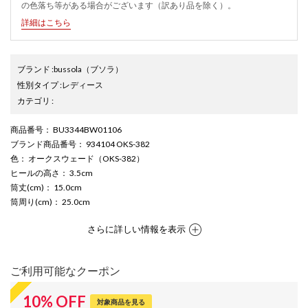
の色落ち等がある場合がございます（訳あり品を除く）。
詳細はこちら
ブランド
:
bussola
（ブソラ）
性別タイプ
:
レディース
カテゴリ
:
商品番号
： BU3344BW01106
ブランド商品番号
： 934104 OKS-382
色
： オークスウェード（OKS-382）
ヒールの高さ
： 3.5cm
筒丈(cm)
： 15.0cm
筒周り(cm)
： 25.0cm
さらに詳しい情報を表示
ご利用可能なクーポン
10
%
OFF
対象商品を見る