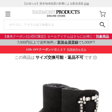
【お知らせ】熊本地域地震の影響による配送遅延
詳細
【連休クーポン|公式EC限定】セールアイテムはさらにお得に！
対象商品
7,000円以上で送料無料／
新規会員登録
で1,000PT
10% OFF
クーポン
が使えます
利用条件を見る
この商品は
サイズ交換可能・返品不可
です