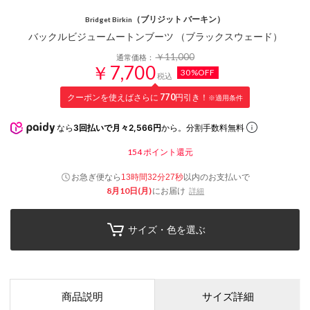
（ブリジット バーキン）
Bridget Birkin
バックルビジュームートンブーツ （ブラックスウェード）
￥11,000
通常価格：
￥7,700
30%OFF
税込
クーポンを使えばさらに
770
円引き！
※適用条件
なら
3回払いで月々2,566円
から。分割手数料無料
154
ポイント還元
お急ぎ便なら
以内
のお支払いで
13時間32分26秒
8月10日(月)
にお届け
詳細
サイズ・色を選ぶ
商品説明
サイズ詳細