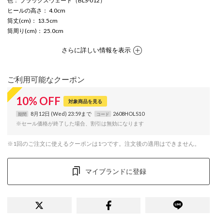
色
： ブラックスウェード（BLS-012）
ヒールの高さ
： 4.0cm
筒丈(cm)
： 13.5cm
筒周り(cm)
： 25.0cm
さらに詳しい情報を表示
ご利用可能なクーポン
10
%
OFF
対象商品を見る
8月12日 (Wed) 23:59まで
2608HOLS10
期間
コード
※セール価格が終了した場合、割引は無効になります
※1回のご注文に使えるクーポンは1つです。注文後の適用はできません。
マイブランドに登録