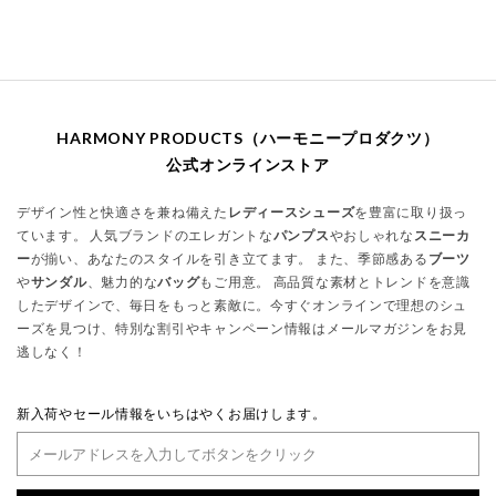
HARMONY PRODUCTS（ハーモニープロダクツ）
公式オンラインストア
デザイン性と快適さを兼ね備えた
レディースシューズ
を豊富に取り扱っ
ています。 人気ブランドのエレガントな
パンプス
やおしゃれな
スニーカ
ー
が揃い、あなたのスタイルを引き立てます。 また、季節感ある
ブーツ
や
サンダル
、魅力的な
バッグ
もご用意。 高品質な素材とトレンドを意識
したデザインで、毎日をもっと素敵に。今すぐオンラインで理想のシュ
ーズを見つけ、特別な割引やキャンペーン情報はメールマガジンをお見
逃しなく！
新入荷やセール情報をいちはやくお届けします。