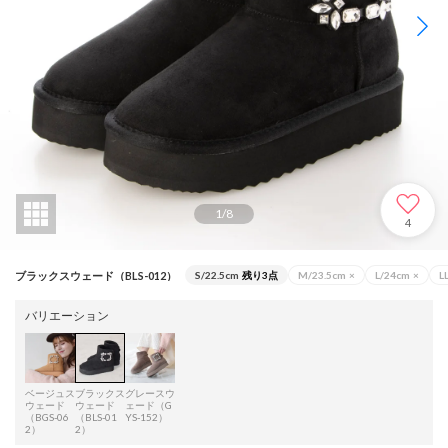
1
/
8
4
ブラックスウェード（BLS-012）
S/22.5cm
残り3点
M/23.5cm
×
L/24cm
×
L
バリエーション
ベージュス
ブラックス
グレースウ
ウェード
ウェード
ェード（G
（BGS-06
（BLS-01
YS-152）
2）
2）