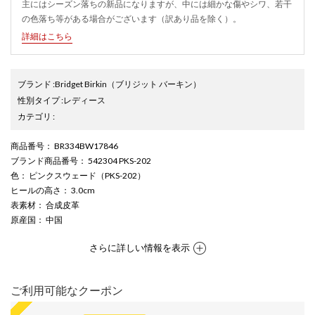
主にはシーズン落ちの新品になりますが、中には細かな傷やシワ、若干
の色落ち等がある場合がございます（訳あり品を除く）。
詳細はこちら
ブランド
:
Bridget Birkin
（ブリジット バーキン）
性別タイプ
:
レディース
カテゴリ
:
商品番号
： BR334BW17846
ブランド商品番号
： 542304 PKS-202
色
： ピンクスウェード（PKS-202）
ヒールの高さ
： 3.0cm
表素材
： 合成皮革
原産国
： 中国
さらに詳しい情報を表示
ご利用可能なクーポン