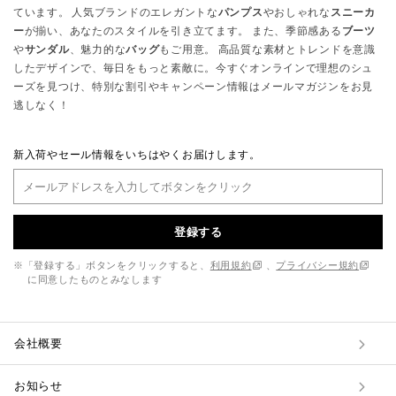
ています。 人気ブランドのエレガントな
パンプス
やおしゃれな
スニーカ
ー
が揃い、あなたのスタイルを引き立てます。 また、季節感ある
ブーツ
や
サンダル
、魅力的な
バッグ
もご用意。 高品質な素材とトレンドを意識
したデザインで、毎日をもっと素敵に。今すぐオンラインで理想のシュ
ーズを見つけ、特別な割引やキャンペーン情報はメールマガジンをお見
逃しなく！
新入荷やセール情報をいちはやくお届けします。
登録する
※「登録する」ボタンをクリックすると、
利用規約
、
プライバシー規約
に同意したものとみなします
会社概要
お知らせ