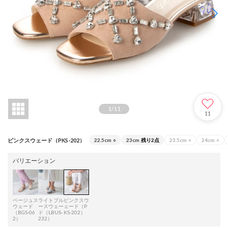
1
/
11
11
ピンクスウェード（PKS-202）
22.5cm
○
23cm
残り2点
23.5cm
×
24cm
×
バリエーション
ベージュス
ライトブル
ピンクスウ
ウェード
ースウェー
ェード（P
（BGS-06
ド（LBUS-
KS-202）
2）
232）