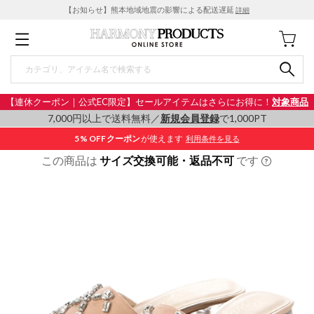
【お知らせ】熊本地域地震の影響による配送遅延
詳細
【連休クーポン｜公式EC限定】セールアイテムはさらにお得に！
対象商品
7,000円以上で送料無料／
新規会員登録
で1,000PT
5% OFF
クーポン
が使えます
利用条件を見る
この商品は
サイズ交換可能・返品不可
です