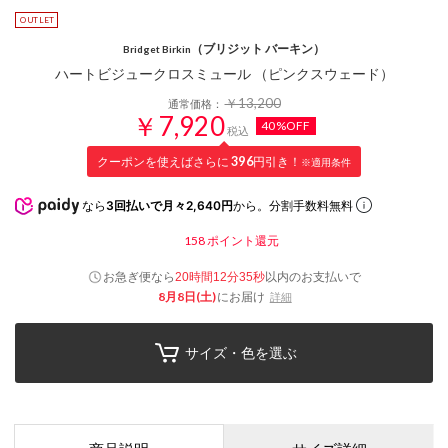
（ブリジット バーキン）
Bridget Birkin
ハートビジュークロスミュール （ピンクスウェード）
￥13,200
通常価格：
￥7,920
40%OFF
税込
クーポンを使えばさらに
396
円引き！
※適用条件
なら
3回払いで月々2,640円
から。分割手数料無料
158
ポイント還元
お急ぎ便なら
以内
のお支払いで
20時間12分34秒
8月8日(土)
にお届け
詳細
サイズ・色を選ぶ