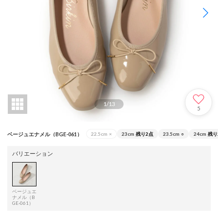
1
/
13
5
ベージュエナメル（BGE-061）
22.5cm
×
23cm
残り2点
23.5cm
○
24cm
残り
バリエーション
ベージュエ
ナメル（B
GE-061）