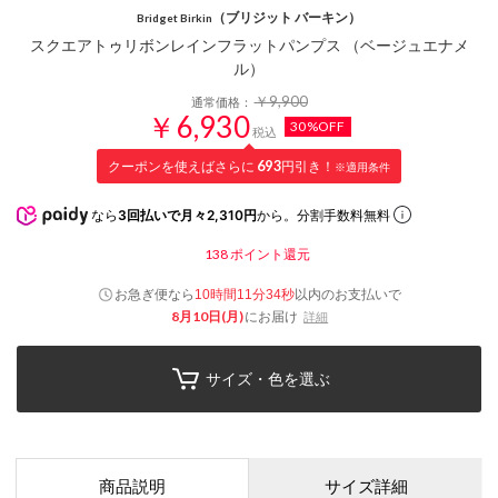
（ブリジット バーキン）
Bridget Birkin
スクエアトゥリボンレインフラットパンプス （ベージュエナメ
ル）
￥9,900
通常価格：
￥6,930
30%OFF
税込
クーポンを使えばさらに
693
円引き！
※適用条件
なら
3回払いで月々2,310円
から。分割手数料無料
138
ポイント還元
お急ぎ便なら
以内
のお支払いで
10時間11分34秒
8月10日(月)
にお届け
詳細
サイズ・色を選ぶ
商品説明
サイズ詳細