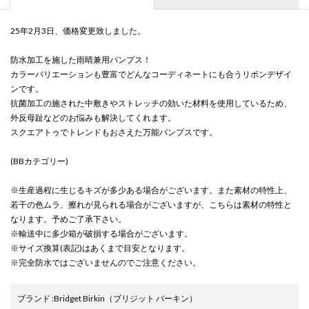
25年2月3日、価格変更致しました。
防水加工を施した雨晴兼用パンプス！
カラーバリエーションも豊富でどんなコーディネートにも合うリボンデザイ
ンです。
抗菌加工の施された中敷きやストレッチの効いた材料を使用しているため、
外反母趾などのお悩みも解決してくれます。
スクエアトゥでトレンドもおさえた万能パンプスです。
(BBカテゴリー)
※生産過程に生じるキズが多少ある場合がございます。また素材の特性上、
若干の色ムラ、擦れが見られる場合がございますが、こちらは素材の特性と
なります。予めご了承下さい。
※輸送中に多少箱が破損する場合がございます。
※サイズ換算(表記)はあくまで目安となります。
※完全防水ではございませんのでご注意ください。
ブランド
:
Bridget Birkin
（ブリジット バーキン）