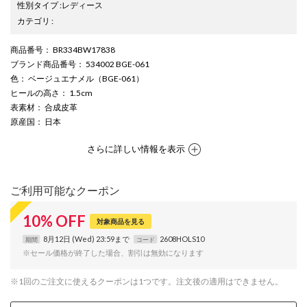
性別タイプ
:
レディース
カテゴリ
:
商品番号
： BR334BW17838
ブランド商品番号
： 534002 BGE-061
色
： ベージュエナメル（BGE-061）
ヒールの高さ
： 1.5cm
表素材
： 合成皮革
原産国
： 日本
さらに詳しい情報を表示
ご利用可能なクーポン
10
%
OFF
対象商品を見る
8月12日 (Wed) 23:59まで
2608HOLS10
期間
コード
※セール価格が終了した場合、割引は無効になります
※1回のご注文に使えるクーポンは1つです。注文後の適用はできません。