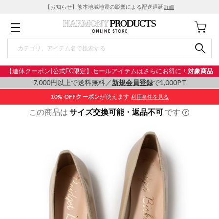
【お知らせ】熊本地域地震の影響による配送遅延
詳細
【連休クーポン|公式EC限定】セールアイテムはさらにお得に！
対象商品
7,000円以上で送料無料／
新規会員登録
で1,000PT
10% OFF
クーポン
が使えます
利用条件を見る
この商品は
サイズ交換可能・返品不可
です