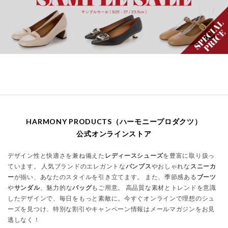
HARMONY PRODUCTS（ハーモニープロダクツ）
公式オンラインストア
デザイン性と快適さを兼ね備えた
レディースシューズ
を豊富に取り扱っ
ています。 人気ブランドのエレガントな
パンプス
やおしゃれな
スニーカ
ー
が揃い、あなたのスタイルを引き立てます。 また、季節感ある
ブーツ
や
サンダル
、魅力的な
バッグ
もご用意。 高品質な素材とトレンドを意識
したデザインで、毎日をもっと素敵に。今すぐオンラインで理想のシュ
ーズを見つけ、特別な割引やキャンペーン情報はメールマガジンをお見
逃しなく！