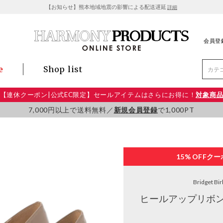
【お知らせ】熊本地域地震の影響による配送遅延
詳細
会員登
e
Shop list
【連休クーポン|公式EC限定】セールアイテムはさらにお得に！
対象商
7,000円以上で送料無料／
新規会員登録
で1,000PT
15% OFF
クー
Bridget Bir
ヒールアップリボン