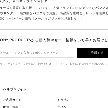
プロダクツ）公式オンラインストア
ューズ
を豊富に取り扱っています。 人気ブランドのエレガントな
パンプ
ツ
や
サンダル
、魅力的な
バッグ
もご用意。 高品質な素材とトレンドを意識
引やキャンペーン情報はメールマガジンをお見逃しなく！
MONY PRODUCTSから新入荷やセール情報をいち早くお届け
登録する
する」ボタンをクリックすると、
利用規約
、
プライバシー規約
に同意したものとみなし
ヘルプ&ガイド
ご利用ガイド
お支払い
配送・送料
ポイント