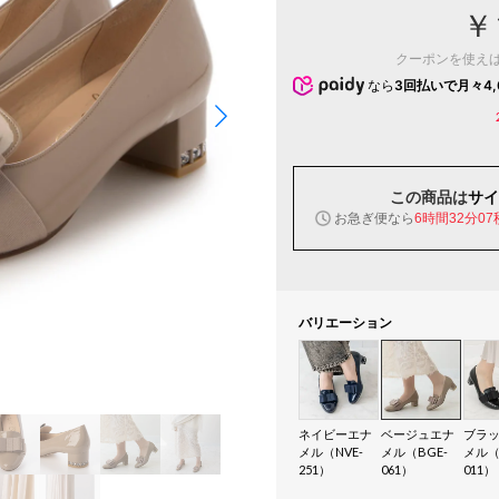
￥
クーポンを使え
なら
3回払いで月々4,
この商品は
サイ
お急ぎ便なら
6時間32分06
バリエーション
ネイビーエナ
ベージュエナ
ブラ
メル（NVE-
メル（BGE-
メル（
251）
061）
011）