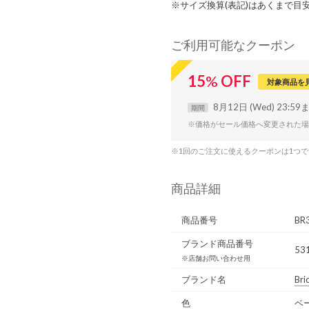
※サイズ換算(表記)はあくまで目
ご利用可能なクーポン
15
%
OFF
対象商品を
8月12日 (Wed) 23:59
期間
※価格がセール価格へ変更された場
※1回のご注文に使えるクーポンは1つ
商品詳細
商品番号
BR
ブランド商品番号
53
※店舗お問い合わせ用
ブランド名
Bri
色
ベ