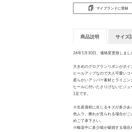
マイブランドに登録
商品説明
サイズ
26年1月30日、価格変更致しまし
大きめのグログランリボンがポイ
ヒールアップなので大人可愛いコ
柔らかいアッパー素材とライニン
ヒールに付いたさりげないビジュ
1足です。
※生産過程に生じるキズが多少あ
色ムラ、擦れが見られる場合がご
めご了承下さい。
※輸送中に多少箱が破損する場合