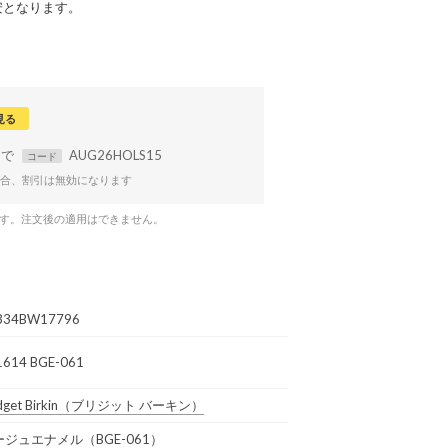
安となります。
見る
まで
AUG26HOLS15
コード
合、割引は無効になります
です。注文後の適用はできません。
334BW17796
1614 BGE-061
dget Birkin
（ブリジット バーキン）
ージュエナメル（BGE-061）