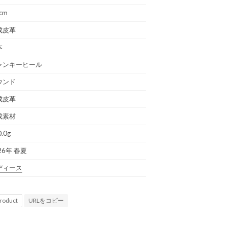
0cm
成皮革
本
ャンキーヒール
ウンド
成皮革
成素材
.0g
26年 春夏
ディース
URLをコピー