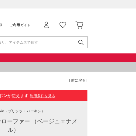
録
ご利用ガイド
品
[ 前に戻る ]
ポン
が使えます
利用条件を見る
kin
（ブリジット バーキン）
ローファー （ベージュエナメ
ル）