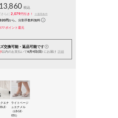
13,860
税込
2,079
ばさらに
円引き！
※適用条件
620円
から。分割手数料無料
277
ポイント還元
ズ交換可能・返品可能
です
以内
のお支払いで
8月9日(日)
にお届け
詳細
秒
ックエナ
ライトベージ
BLE-
ュエナメル
（LBGE-
051）