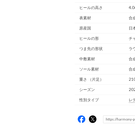
ヒールの高さ
4.
表素材
合
原産国
日
ヒールの形
チ
つま先の形状
ラ
中敷素材
合
ソール素材
合
重さ
（片足）
210
シーズン
20
性別タイプ
レ