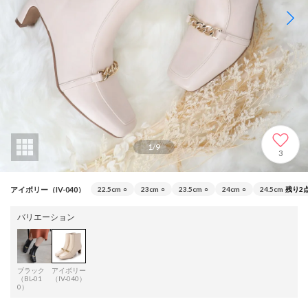
1
/
9
3
アイボリー（IV-040）
22.5cm
○
23cm
○
23.5cm
○
24cm
○
24.5cm
残り2
バリエーション
ブラック
アイボリー
（BL-01
（IV-040）
0）