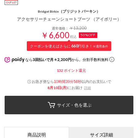
（ブリジット バーキン）
Bridget Birkin
アクセサリーチェーンショートブーツ （アイボリー）
￥13,200
通常価格：
￥6,600
50%OFF
税込
クーポンを使えばさらに
660
円引き！
※適用条件
なら
3回払いで月々2,200円
から。分割手数料無料
132
ポイント還元
お急ぎ便なら
以内
のお支払いで
10時間39分57秒
8月10日(月)
にお届け
詳細
サイズ・色を選ぶ
商品説明
サイズ詳細