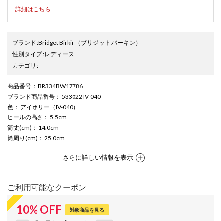
詳細はこちら
ブランド
:
Bridget Birkin
（ブリジット バーキン）
性別タイプ
:
レディース
カテゴリ
:
商品番号
： BR334BW17786
ブランド商品番号
： 533022 IV-040
色
： アイボリー（IV-040）
ヒールの高さ
： 5.5cm
筒丈(cm)
： 14.0cm
筒周り(cm)
： 25.0cm
さらに詳しい情報を表示
ご利用可能なクーポン
10
%
OFF
対象商品を見る