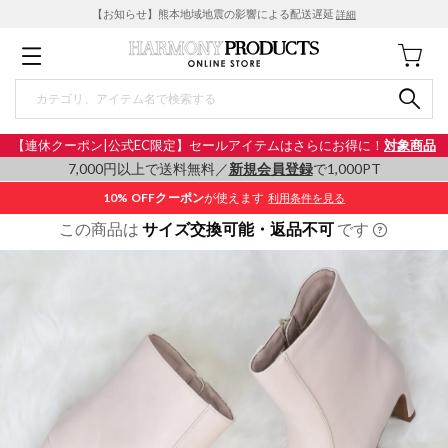
【お知らせ】熊本地域地震の影響による配送遅延
詳細
【連休クーポン|公式EC限定】セールアイテムはさらにお得に！
対象商品
7,000円以上で送料無料／
新規会員登録
で1,000PT
10% OFF
クーポン
が使えます
利用条件を見る
この商品は
サイズ交換可能・返品不可
です