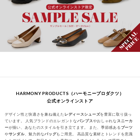
HARMONY PRODUCTS（ハーモニープロダクツ）
公式オンラインストア
デザイン性と快適さを兼ね備えた
レディースシューズ
を豊富に取り扱っ
ています。 人気ブランドのエレガントな
パンプス
やおしゃれな
スニーカ
ー
が揃い、あなたのスタイルを引き立てます。 また、季節感ある
ブーツ
や
サンダル
、魅力的な
バッグ
もご用意。 高品質な素材とトレンドを意識