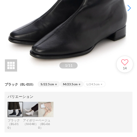
1
/
11
14
ブラック（BL-010）
S/22.5cm
○
M/23.5cm
○
L/24.5cm
×
バリエーション
ブラック
アイボリー
ベージュ
（BL-01
（IV-040）
（BG-06
0）
0）