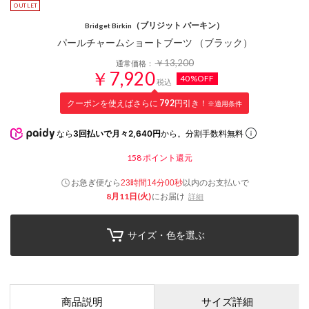
（ブリジット バーキン）
Bridget Birkin
パールチャームショートブーツ （ブラック）
￥13,200
通常価格：
￥7,920
40%OFF
税込
クーポンを使えばさらに
792
円引き！
※適用条件
なら
3回払いで月々2,640円
から。分割手数料無料
158
ポイント還元
お急ぎ便なら
以内
のお支払いで
23時間13分59秒
8月11日(火)
にお届け
詳細
サイズ・色を選ぶ
商品説明
サイズ詳細