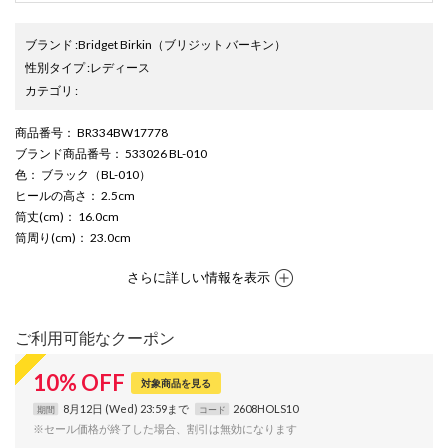
ブランド
:
Bridget Birkin
（ブリジット バーキン）
性別タイプ
:
レディース
カテゴリ
:
商品番号
： BR334BW17778
ブランド商品番号
： 533026 BL-010
色
： ブラック（BL-010）
ヒールの高さ
： 2.5cm
筒丈(cm)
： 16.0cm
筒周り(cm)
： 23.0cm
さらに詳しい情報を表示
ご利用可能なクーポン
10
%
OFF
対象商品を見る
8月12日 (Wed) 23:59まで
2608HOLS10
期間
コード
※セール価格が終了した場合、割引は無効になります