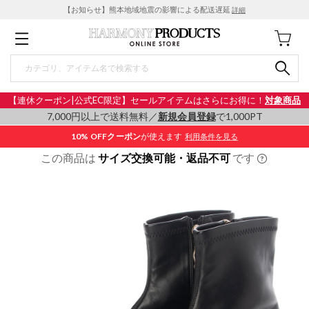
【お知らせ】熊本地域地震の影響による配送遅延
詳細
【連休クーポン|公式EC限定】セールアイテムはさらにお得に！
対象商品
7,000円以上で送料無料／
新規会員登録
で1,000PT
10% OFF
クーポン
が使えます
利用条件を見る
この商品は
サイズ交換可能・返品不可
です