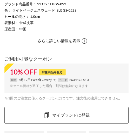
ブランド商品番号
： 521525 LBGS-052
色
： ライトベージュスウェード（LBGS-052）
ヒールの高さ
： 1.0cm
表素材
： 合成皮革
原産国
： 中国
さらに詳しい情報を表示
ご利用可能なクーポン
10
%
OFF
対象商品を見る
8月12日 (Wed) 23:59まで
2608HOLS10
期間
コード
※セール価格が終了した場合、割引は無効になります
※1回のご注文に使えるクーポンは1つです。注文後の適用はできません。
マイブランドに登録