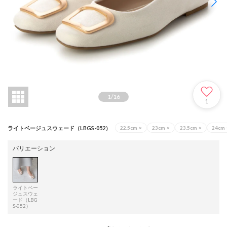
1
/
16
1
ライトベージュスウェード（LBGS-052）
22.5cm
×
23cm
×
23.5cm
×
24cm
バリエーション
ライトベー
ジュスウェ
ード（LBG
S-052）