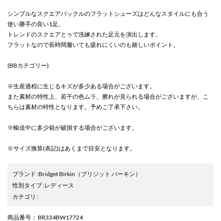
シンプルなスクエアバックルのフラットシューズはどんなスタイルにも合う
使い勝手の良い1足。
トレンドのスクエアとゥで洗練された足元を演出します。
フラットなので長時間履いても疲れにくいのも嬉しいポイント。
(BBカテゴリー)
※生産過程に生じるキズが多少ある場合がございます。
また素材の特性上、若干の色ムラ、擦れが見られる場合がございますが、こ
ちらは素材の特性となります。予めご了承下さい。
※輸送中に多少箱が破損する場合がございます。
※サイズ換算(表記)はあくまで目安となります。
ブランド
:
Bridget Birkin
（ブリジット バーキン）
性別タイプ
:
レディース
カテゴリ
:
商品番号
： BR334BW17724