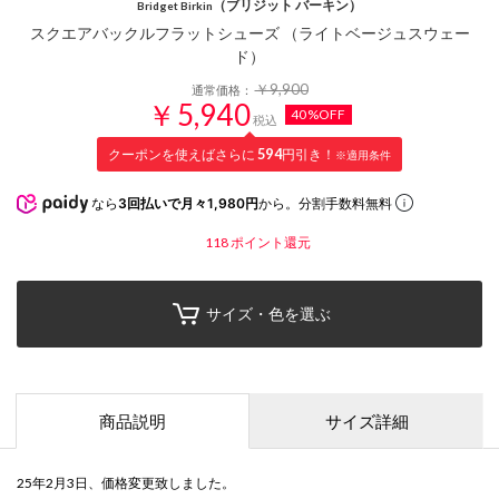
（ブリジット バーキン）
Bridget Birkin
スクエアバックルフラットシューズ （ライトベージュスウェー
ド）
￥9,900
通常価格：
￥5,940
40%OFF
税込
クーポンを使えばさらに
594
円引き！
※適用条件
なら
3回払いで月々1,980円
から。分割手数料無料
118
ポイント還元
サイズ・色を選ぶ
商品説明
サイズ詳細
25年2月3日、価格変更致しました。