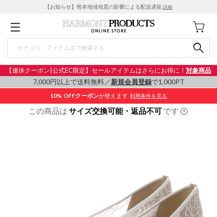
【お知らせ】熊本地域地震の影響による配送遅延
詳細
【連休クーポン|公式EC限定】セールアイテムはさらにお得に！
対象商品
7,000円以上で送料無料／
新規会員登録
で1,000PT
10% OFF
クーポン
が使えます
利用条件を見る
この商品は
サイズ交換可能・返品不可
です