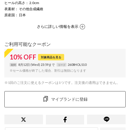
ヒールの高さ
： 2.0cm
表素材
： その他合成繊維
原産国
： 日本
さらに詳しい情報を表示
ご利用可能なクーポン
10
%
OFF
対象商品を見る
8月12日 (Wed) 23:59まで
2608HOLS10
期間
コード
※セール価格が終了した場合、割引は無効になります
※1回のご注文に使えるクーポンは1つです。注文後の適用はできません。
マイブランドに登録