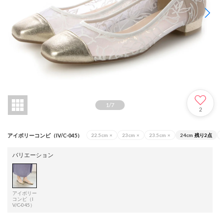
1
/
7
2
アイボリーコンビ（IV/C-045）
22.5cm
×
23cm
×
23.5cm
×
24cm
残り2点
バリエーション
アイボリー
コンビ（I
V/C-045）