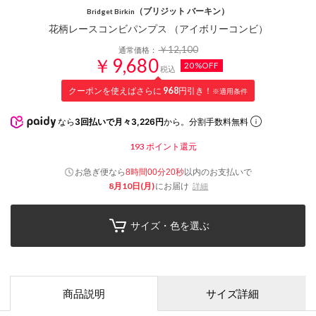
（ブリジット バーキン）
Bridget Birkin
花柄レースコンビパンプス （アイボリーコンビ）
￥12,100
通常価格：
￥9,680
20%OFF
税込
クーポンを使えばさらに
968
円引き！
※適用条件
なら
3回払いで月々3,226円
から。分割手数料無料
193
ポイント還元
お急ぎ便なら
以内
のお支払いで
8時間00分20秒
8月10日(月)
にお届け
詳細
サイズ・色を選ぶ
商品説明
サイズ詳細