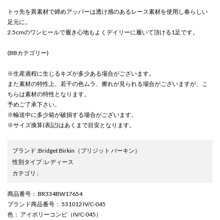
トゥ先を異素材で締めアッパーは透け感のあるレース素材を使用し春らしい
足元に。
2.5cmのワンヒールで履き心地もよくデイリーに履いて頂ける1足です。
(BBカテゴリー)
※生産過程に生じるキズが多少ある場合がございます。
また素材の特性上、若干の色ムラ、擦れが見られる場合がございますが、こ
ちらは素材の特性となります。
予めご了承下さい。
※輸送中に多少箱が破損する場合がございます。
※サイズ換算(表記)はあくまで目安となります。
ブランド
:
Bridget Birkin
（ブリジット バーキン）
性別タイプ
:
レディース
カテゴリ
:
商品番号
： BR334BW17654
ブランド商品番号
： 531012 IV/C-045
色
： アイボリーコンビ（IV/C-045）