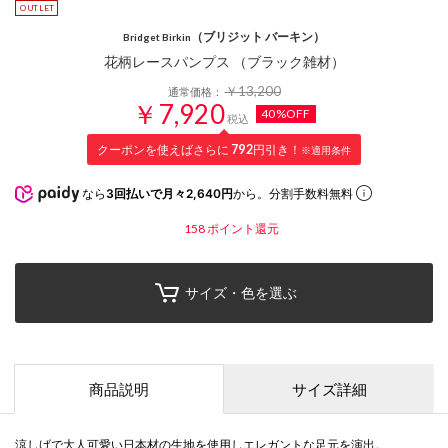
（ブリジット バーキン）
Bridget Birkin
花柄レースパンプス （ブラック雑材）
￥13,200
通常価格：
￥7,920
40%OFF
税込
クーポンを使えばさらに
792
円引き！
※適用条件
なら
3回払いで月々2,640円
から。分割手数料無料
158
ポイント還元
サイズ・色を選ぶ
商品説明
サイズ詳細
涼しげで大人可愛い日本材の生地を使用しエレガントな足元を演出。