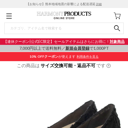
【お知らせ】熊本地域地震の影響による配送遅延
詳細
【連休クーポン|公式EC限定】セールアイテムはさらにお得に！
対象商品
7,000円以上で送料無料／
新規会員登録
で1,000PT
10% OFF
クーポン
が使えます
利用条件を見る
この商品は
サイズ交換可能・返品不可
です