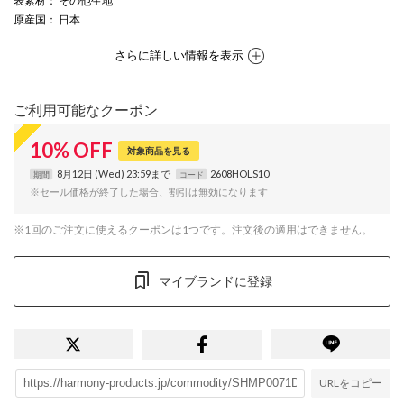
表素材
： その他生地
原産国
： 日本
さらに詳しい情報を表示
ご利用可能なクーポン
10
%
OFF
対象商品を見る
8月12日 (Wed) 23:59まで
2608HOLS10
期間
コード
※セール価格が終了した場合、割引は無効になります
※1回のご注文に使えるクーポンは1つです。注文後の適用はできません。
マイブランドに登録
URLをコピー