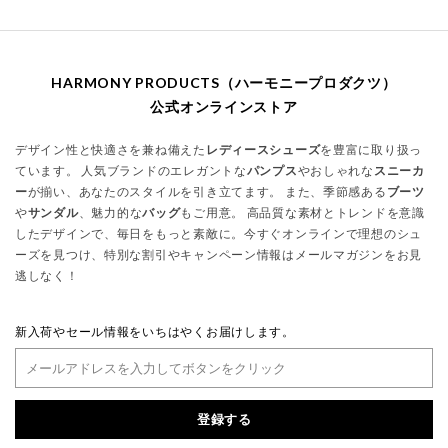
HARMONY PRODUCTS（ハーモニープロダクツ）
公式オンラインストア
デザイン性と快適さを兼ね備えた
レディースシューズ
を豊富に取り扱っ
ています。 人気ブランドのエレガントな
パンプス
やおしゃれな
スニーカ
ー
が揃い、あなたのスタイルを引き立てます。 また、季節感ある
ブーツ
や
サンダル
、魅力的な
バッグ
もご用意。 高品質な素材とトレンドを意識
したデザインで、毎日をもっと素敵に。今すぐオンラインで理想のシュ
ーズを見つけ、特別な割引やキャンペーン情報はメールマガジンをお見
逃しなく！
新入荷やセール情報をいちはやくお届けします。
登録する