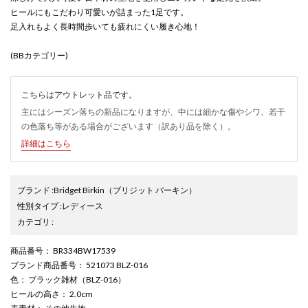
ヒールにもこだわり可愛いが詰まった1足です。
足入れもよく長時間歩いても疲れにくい履き心地！
(BBカテゴリー)
こちらはアウトレット品です。
主にはシーズン落ちの新品になりますが、中には細かな傷やシワ、若干
の色落ち等がある場合がございます（訳あり品を除く）。
詳細はこちら
ブランド
:
Bridget Birkin
（ブリジット バーキン）
性別タイプ
:
レディース
カテゴリ
:
商品番号
： BR334BW17539
ブランド商品番号
： 521073 BLZ-016
色
： ブラック雑材（BLZ-016）
ヒールの高さ
： 2.0cm