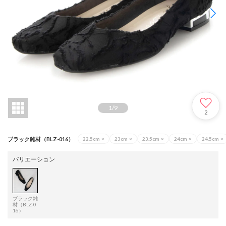
1
/
9
2
ブラック雑材（BLZ-016）
22.5cm
×
23cm
×
23.5cm
×
24cm
×
24.5cm
×
バリエーション
ブラック雑
材（BLZ-0
16）