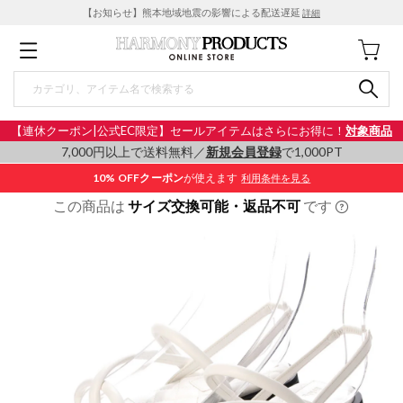
【お知らせ】熊本地域地震の影響による配送遅延
詳細
【連休クーポン|公式EC限定】セールアイテムはさらにお得に！
対象商品
7,000円以上で送料無料／
新規会員登録
で1,000PT
10% OFF
クーポン
が使えます
利用条件を見る
この商品は
サイズ交換可能・返品不可
です