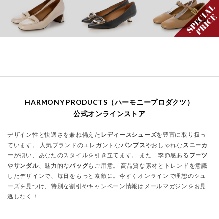
HARMONY PRODUCTS（ハーモニープロダクツ）
公式オンラインストア
デザイン性と快適さを兼ね備えた
レディースシューズ
を豊富に取り扱っ
ています。 人気ブランドのエレガントな
パンプス
やおしゃれな
スニーカ
ー
が揃い、あなたのスタイルを引き立てます。 また、季節感ある
ブーツ
や
サンダル
、魅力的な
バッグ
もご用意。 高品質な素材とトレンドを意識
したデザインで、毎日をもっと素敵に。今すぐオンラインで理想のシュ
ーズを見つけ、特別な割引やキャンペーン情報はメールマガジンをお見
逃しなく！