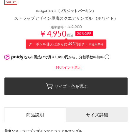
（ブリジット バーキン）
Bridget Birkin
ストラップデザイン厚底スクエアサンダル （ホワイト）
￥9,900
通常価格：
￥4,950
50%OFF
税込
クーポンを使えばさらに
495
円引き！
※適用条件
なら
3回払いで月々1,650円
から。分割手数料無料
99
ポイント還元
サイズ・色を選ぶ
商品説明
サイズ詳細
華奢なストラップデザインのカジュアルサンダル。