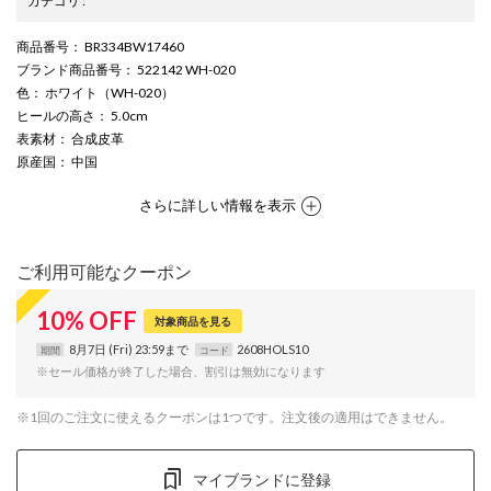
カテゴリ
:
商品番号
： BR334BW17460
ブランド商品番号
： 522142 WH-020
色
： ホワイト（WH-020）
ヒールの高さ
： 5.0cm
表素材
： 合成皮革
原産国
： 中国
さらに詳しい情報を表示
ご利用可能なクーポン
10
%
OFF
対象商品を見る
8月7日 (Fri) 23:59まで
2608HOLS10
期間
コード
※セール価格が終了した場合、割引は無効になります
※1回のご注文に使えるクーポンは1つです。注文後の適用はできません。
マイブランドに登録