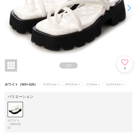
1
/
7
4
ホワイト（WH-020）
S/22.5cm
×
M/23cm
×
L/24cm
×
LL/24.5cm
×
バリエーション
ホワイト
（WH-02
0）