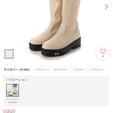
1
/
9
4
アイボリー（IV-040）
S/22.5cm
×
M/23.5cm
×
L/24cm
×
LL/24.5cm
×
バリエーション
アイボリー
（IV-040）