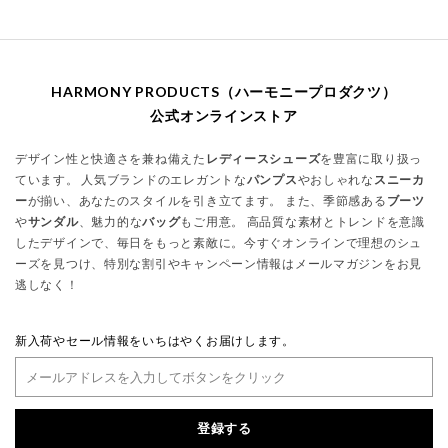
HARMONY PRODUCTS（ハーモニープロダクツ）
公式オンラインストア
デザイン性と快適さを兼ね備えた
レディースシューズ
を豊富に取り扱っ
ています。 人気ブランドのエレガントな
パンプス
やおしゃれな
スニーカ
ー
が揃い、あなたのスタイルを引き立てます。 また、季節感ある
ブーツ
や
サンダル
、魅力的な
バッグ
もご用意。 高品質な素材とトレンドを意識
したデザインで、毎日をもっと素敵に。今すぐオンラインで理想のシュ
ーズを見つけ、特別な割引やキャンペーン情報はメールマガジンをお見
逃しなく！
新入荷やセール情報をいちはやくお届けします。
登録する