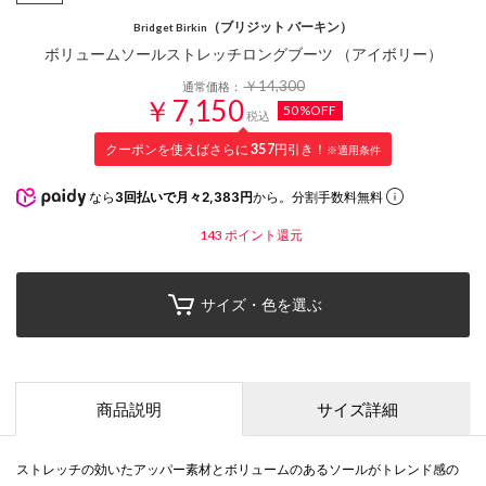
（ブリジット バーキン）
Bridget Birkin
ボリュームソールストレッチロングブーツ （アイボリー）
￥14,300
通常価格：
￥7,150
50%OFF
税込
クーポンを使えばさらに
357
円引き！
※適用条件
なら
3回払いで月々2,383円
から。分割手数料無料
143
ポイント還元
サイズ・色を選ぶ
商品説明
サイズ詳細
ストレッチの効いたアッパー素材とボリュームのあるソールがトレンド感の