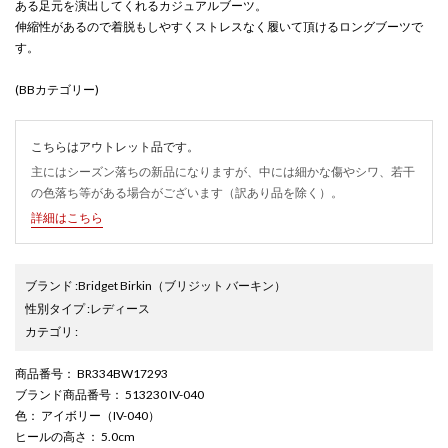
ある足元を演出してくれるカジュアルブーツ。
伸縮性があるので着脱もしやすくストレスなく履いて頂けるロングブーツで
す。
(BBカテゴリー)
こちらはアウトレット品です。
主にはシーズン落ちの新品になりますが、中には細かな傷やシワ、若干
の色落ち等がある場合がございます（訳あり品を除く）。
詳細はこちら
ブランド
:
Bridget Birkin
（ブリジット バーキン）
性別タイプ
:
レディース
カテゴリ
:
商品番号
： BR334BW17293
ブランド商品番号
： 513230 IV-040
色
： アイボリー（IV-040）
ヒールの高さ
： 5.0cm