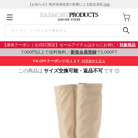
【お知らせ】熊本地域地震の影響による配送遅延
詳細
【連休クーポン｜公式EC限定】セールアイテムはさらにお得に！
対象商品
7,000円以上で送料無料／
新規会員登録
で1,000PT
5% OFF
クーポン
が使えます
利用条件を見る
この商品は
サイズ交換可能・返品不可
です