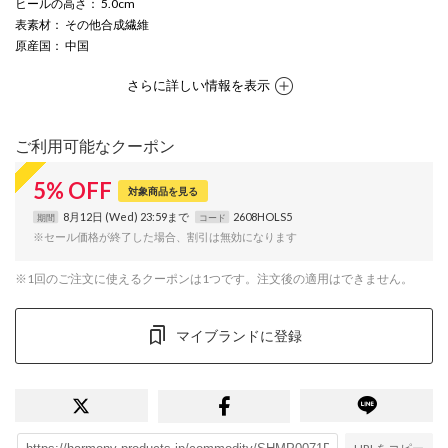
ヒールの高さ
： 5.0cm
表素材
： その他合成繊維
原産国
： 中国
さらに詳しい情報を表示
ご利用可能なクーポン
5
%
OFF
対象商品を見る
8月12日 (Wed) 23:59まで
2608HOLS5
期間
コード
※セール価格が終了した場合、割引は無効になります
※1回のご注文に使えるクーポンは1つです。注文後の適用はできません。
マイブランドに登録