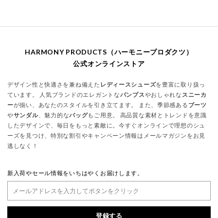
HARMONY PRODUCTS（ハーモニープロダクツ）
公式オンラインストア
デザイン性と快適さを兼ね備えた
レディースシューズ
を豊富に取り扱っ
ています。 人気ブランドのエレガントな
パンプス
やおしゃれな
スニーカ
ー
が揃い、あなたのスタイルを引き立てます。 また、季節感ある
ブーツ
や
サンダル
、魅力的な
バッグ
もご用意。 高品質な素材とトレンドを意識
したデザインで、毎日をもっと素敵に。今すぐオンラインで理想のシュ
ーズを見つけ、特別な割引やキャンペーン情報はメールマガジンをお見
逃しなく！
新入荷やセール情報をいちはやくお届けします。
登録する