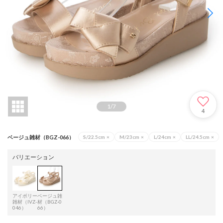
1
/
7
4
ベージュ雑材（BGZ-066）
S/22.5cm
×
M/23cm
×
L/24cm
×
LL/24.5cm
×
バリエーション
アイボリー
ベージュ雑
雑材（IVZ-
材（BGZ-0
046）
66）