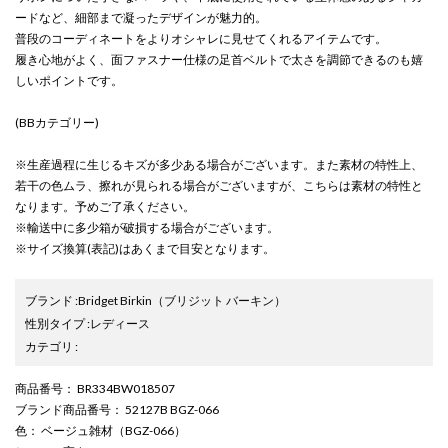
ードなど、細部まで凝ったデザインが魅力的。
普段のコーディネートをよりオシャレに見せてくれるアイテムです。
履き心地がよく、面ファスナー仕様の足首ベルトで太さを調節できるのも嬉
しいポイントです。
(BBカテゴリー)
※生産過程に生じるキズが多少ある場合がございます。また素材の特性上、
若干の色ムラ、擦れが見られる場合がございますが、こちらは素材の特性と
なります。予めご了承ください。
※輸送中に多少箱が破損する場合がございます。
※サイズ換算(表記)はあくまで目安となります。
ブランド
:
Bridget Birkin
（ブリジット バーキン）
性別タイプ
:
レディース
カテゴリ
:
商品番号
： BR334BW018507
ブランド商品番号
： 52127B BGZ-066
色
： ベージュ雑材（BGZ-066）