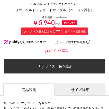
（ブリジット バーキン）
Bridget Birkin
リボンベルトジャガードサンダル （ベージュ雑材）
￥8,580
通常価格：
￥5,940
30%OFF
税込
クーポンを使えばさらに
297
円引き！
※適用条件
なら
3回払いで月々1,980円
から。分割手数料無料
118
ポイント還元
サイズ・色を選ぶ
商品説明
サイズ詳細
リボンのパーツがガーリーなサンダル。
リボンについた小さなパーツや、中底に使用されている立体感のあるジャガ