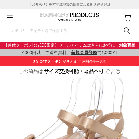
【お知らせ】熊本地域地震の影響による配送遅延
詳細
【連休クーポン|公式EC限定】セールアイテムはさらにお得に！
対象商品
7,000円以上で送料無料／
新規会員登録
で1,000PT
5% OFF
クーポン
が使えます
利用条件を見る
この商品は
サイズ交換可能・返品不可
です