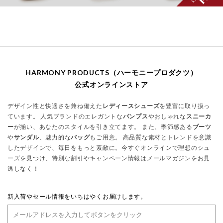
HARMONY PRODUCTS（ハーモニープロダクツ）
公式オンラインストア
デザイン性と快適さを兼ね備えた
レディースシューズ
を豊富に取り扱っ
ています。 人気ブランドのエレガントな
パンプス
やおしゃれな
スニーカ
ー
が揃い、あなたのスタイルを引き立てます。 また、季節感ある
ブーツ
や
サンダル
、魅力的な
バッグ
もご用意。 高品質な素材とトレンドを意識
したデザインで、毎日をもっと素敵に。今すぐオンラインで理想のシュ
ーズを見つけ、特別な割引やキャンペーン情報はメールマガジンをお見
逃しなく！
新入荷やセール情報をいちはやくお届けします。