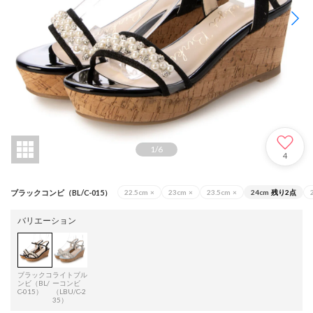
1
/
6
4
ブラックコンビ（BL/C-015）
22.5cm
×
23cm
×
23.5cm
×
24cm
残り2点
バリエーション
ブラックコ
ライトブル
ンビ（BL/
ーコンビ
C-015）
（LBU/C-2
35）