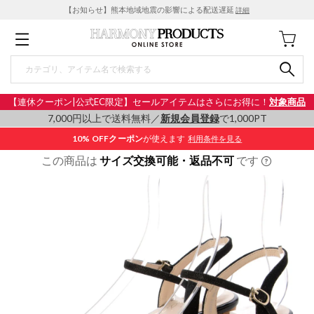
【お知らせ】熊本地域地震の影響による配送遅延
詳細
【連休クーポン|公式EC限定】セールアイテムはさらにお得に！
対象商品
7,000円以上で送料無料／
新規会員登録
で1,000PT
10% OFF
クーポン
が使えます
利用条件を見る
この商品は
サイズ交換可能・返品不可
です