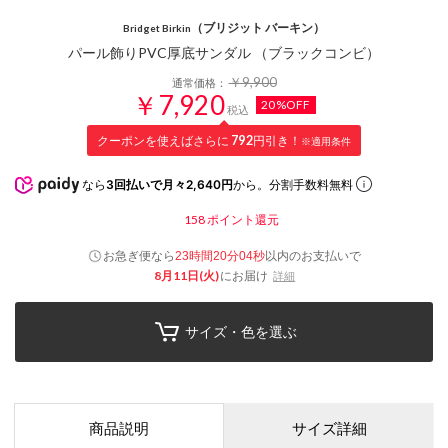
（ブリジット バーキン）
Bridget Birkin
パール飾りPVC厚底サンダル （ブラックコンビ）
￥9,900
通常価格：
￥7,920
20%OFF
税込
クーポンを使えばさらに
792
円引き！
※適用条件
なら
3回払いで月々2,640円
から。分割手数料無料
158
ポイント還元
お急ぎ便なら
以内
のお支払いで
23時間20分03秒
8月11日(火)
にお届け
詳細
サイズ・色を選ぶ
商品説明
サイズ詳細