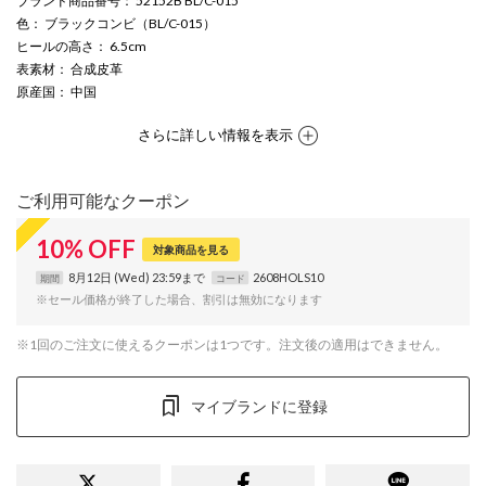
ブランド商品番号
： 52152B BL/C-015
色
： ブラックコンビ（BL/C-015）
ヒールの高さ
： 6.5cm
表素材
： 合成皮革
原産国
： 中国
さらに詳しい情報を表示
ご利用可能なクーポン
10
%
OFF
対象商品を見る
8月12日 (Wed) 23:59まで
2608HOLS10
期間
コード
※セール価格が終了した場合、割引は無効になります
※1回のご注文に使えるクーポンは1つです。注文後の適用はできません。
マイブランドに登録