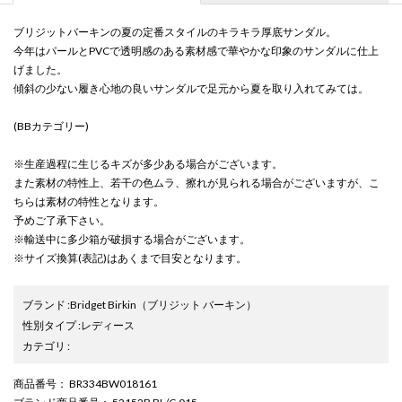
ブリジットバーキンの夏の定番スタイルのキラキラ厚底サンダル。
今年はパールとPVCで透明感のある素材感で華やかな印象のサンダルに仕上
げました。
傾斜の少ない履き心地の良いサンダルで足元から夏を取り入れてみては。
(BBカテゴリー)
※生産過程に生じるキズが多少ある場合がございます。
また素材の特性上、若干の色ムラ、擦れが見られる場合がございますが、こ
ちらは素材の特性となります。
予めご了承下さい。
※輸送中に多少箱が破損する場合がございます。
※サイズ換算(表記)はあくまで目安となります。
ブランド
:
Bridget Birkin
（ブリジット バーキン）
性別タイプ
:
レディース
カテゴリ
:
商品番号
： BR334BW018161