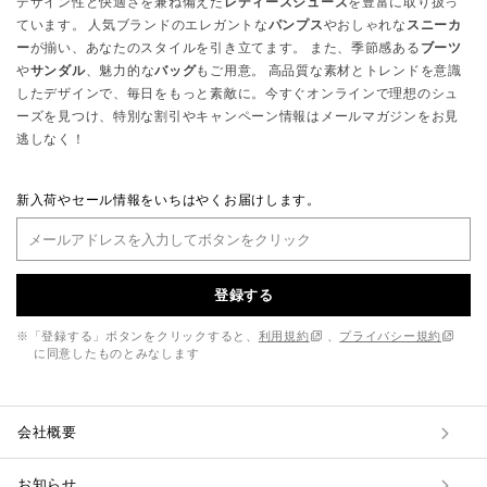
デザイン性と快適さを兼ね備えた
レディースシューズ
を豊富に取り扱っ
ています。 人気ブランドのエレガントな
パンプス
やおしゃれな
スニーカ
ー
が揃い、あなたのスタイルを引き立てます。 また、季節感ある
ブーツ
や
サンダル
、魅力的な
バッグ
もご用意。 高品質な素材とトレンドを意識
したデザインで、毎日をもっと素敵に。今すぐオンラインで理想のシュ
ーズを見つけ、特別な割引やキャンペーン情報はメールマガジンをお見
逃しなく！
新入荷やセール情報をいちはやくお届けします。
登録する
※「登録する」ボタンをクリックすると、
利用規約
、
プライバシー規約
に同意したものとみなします
会社概要
お知らせ