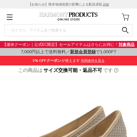
【お知らせ】熊本地域地震の影響による配送遅延
詳細
【連休クーポン｜公式EC限定】セールアイテムはさらにお得に！
対象商品
7,000円以上で送料無料／
新規会員登録
で1,000PT
5% OFF
クーポン
が使えます
利用条件を見る
この商品は
サイズ交換可能・返品不可
です