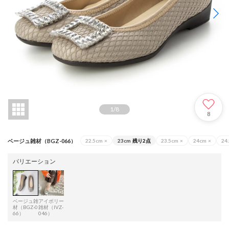
1
/
8
8
ベージュ雑材（BGZ-066）
22.5cm
×
23cm
残り2点
23.5cm
×
24cm
×
24
バリエーション
ベージュ雑
アイボリー
材（BGZ-0
雑材（IVZ-
66）
046）