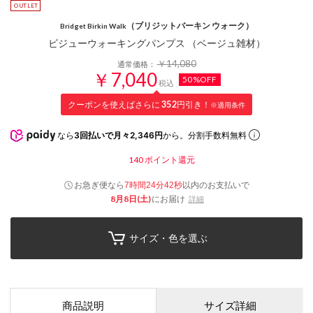
（ブリジットバーキン ウォーク）
Bridget Birkin Walk
ビジューウォーキングパンプス （ベージュ雑材）
￥14,080
通常価格：
￥7,040
50%OFF
税込
クーポンを使えばさらに
352
円引き！
※適用条件
なら
3回払いで月々2,346円
から。分割手数料無料
140
ポイント還元
お急ぎ便なら
以内
のお支払いで
7時間24分42秒
8月8日(土)
にお届け
詳細
サイズ・色を選ぶ
商品説明
サイズ詳細