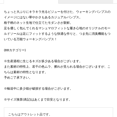
ちょっと大ぶりにキラキラ光るビジューを付けた、ウォーキングパンプスの
イメージにはない華やかさもあるカジュアルパンプス。
格子柄のネット生地で仕立てたモダンさが新鮮。
足を優しく包んでくれるマシュマロフィットな履き心地のオリジナルのモー
ルドソールは足にフィットするような快適な作りと、つま先に消臭機能もつ
いている万能ウォーキングパンプス！
(BBカテゴリー)
※生産過程に生じるキズが多少ある場合がございます。
また素材の特性上、若干の色ムラ、擦れが見られる場合がございますが、こ
ちらは素材の特性となります。
予めご了承下さい。
※輸送中に多少箱が破損する場合がございます。
※サイズ換算(表記)はあくまで目安となります。
こちらはアウトレット品です。