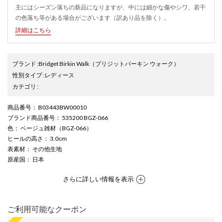
主にはシーズン落ちの新品になりますが、中には細かな傷やシワ、若干
の色落ち等がある場合がございます（訳あり品を除く）。
詳細はこちら
ブランド
:
Bridget Birkin Walk
（ブリジットバーキン ウォーク）
性別タイプ
:
レディース
カテゴリ
:
商品番号
： B03443BW00010
ブランド商品番号
： 535200 BGZ-066
色
： ベージュ雑材（BGZ-066）
ヒールの高さ
： 3.0cm
表素材
： その他生地
原産国
： 日本
さらに詳しい情報を表示
ご利用可能なクーポン