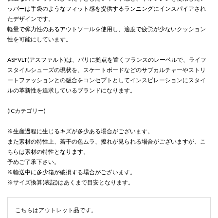
ッパーは手袋のようなフィット感を提供するランニングにインスパイアされ
たデザインです。
軽量で弾力性のあるアウトソールを使用し、適度で疲労が少ないクッション
性を可能にしています。
ASFVLT(アスファルト)は、パリに拠点を置くフランスのレーベルで、ライフ
スタイルシューズの現状を、スケートボードなどのサブカルチャーやストリ
ートファッションとの融合をコンセプトとしてインスピレーションにスタイ
ルの革新性を追求しているブランドになります。
(ICカテゴリー)
※生産過程に生じるキズが多少ある場合がございます。
また素材の特性上、若干の色ムラ、擦れが見られる場合がございますが、こ
ちらは素材の特性となります。
予めご了承下さい。
※輸送中に多少箱が破損する場合がございます。
※サイズ換算(表記)はあくまで目安となります。
こちらはアウトレット品です。