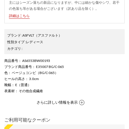
主にはシーズン落ちの新品になりますが、中には細かな傷やシワ、若干
の色落ち等がある場合がございます（訳あり品を除く）。
詳細はこちら
ブランド
:
ASFVLT
（アスファルト）
性別タイプ
:
レディース
カテゴリ
:
商品番号
： AS6553BW00193
ブランド商品番号
： E35007 BG/C-065
色
： ベージュコンビ（BG/C-065）
ヒールの高さ
： 3.0cm
靴幅
： E（普通）
表素材
： その他合成繊維
さらに詳しい情報を表示
ご利用可能なクーポン