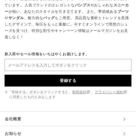
ています。 人気ブランドのエレガントな
パンプス
やおしゃれな
スニーカ
ー
が揃い、あなたのスタイルを引き立てます。 また、季節感ある
ブーツ
や
サンダル
、魅力的な
バッグ
もご用意。 高品質な素材とトレンドを意識
したデザインで、毎日をもっと素敵に。今すぐオンラインで理想のシュ
ーズを見つけ、特別な割引やキャンペーン情報はメールマガジンをお見
逃しなく！
新入荷やセール情報をいちはやくお届けします。
登録する
※「登録する」ボタンをクリックすると、
利用規約
、
プライバシー規約
に同意したものとみなします
会社概要
お知らせ