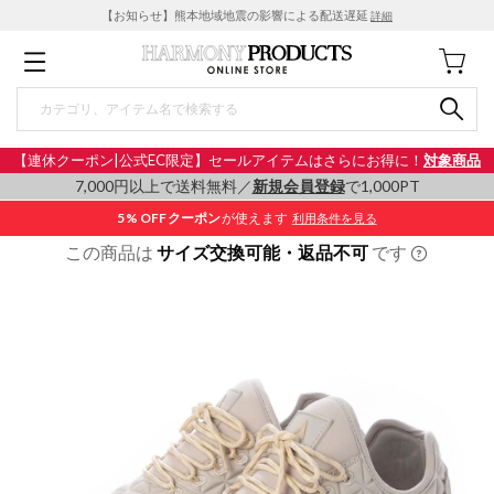
【お知らせ】熊本地域地震の影響による配送遅延
詳細
【連休クーポン|公式EC限定】セールアイテムはさらにお得に！
対象商品
7,000円以上で送料無料／
新規会員登録
で1,000PT
5% OFF
クーポン
が使えます
利用条件を見る
この商品は
サイズ交換可能・返品不可
です