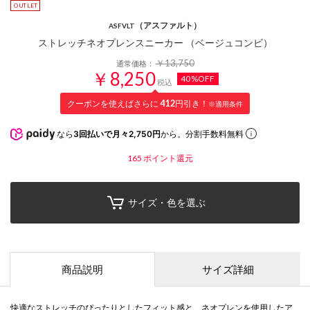
（アスファルト）
ASFVLT
ストレッチネオプレンスニーカー （ベージュコンビ）
￥13,750
通常価格：
￥8,250
40%OFF
税込
クーポンを使えばさらに
412
円引き！
※適用条件
なら
3回払いで月々2,750円
から。分割手数料無料
165
ポイント還元
サイズ・色を選ぶ
商品説明
サイズ詳細
快適なストレッチのぴったりとしたフィット感と、ネオプレンを使用したア