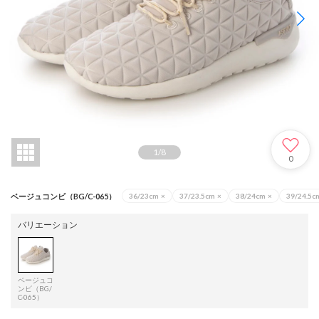
1
/
8
0
ベージュコンビ（BG/C-065）
36/23cm
×
37/23.5cm
×
38/24cm
×
39/24.5c
バリエーション
ベージュコ
ンビ（BG/
C-065）