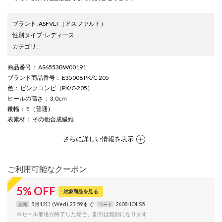
ブランド
:
ASFVLT
（アスファルト）
性別タイプ
:
レディース
カテゴリ
:
商品番号
： AS6553BW00191
ブランド商品番号
： E35008 PK/C-205
色
： ピンクコンビ（PK/C-205）
ヒールの高さ
： 3.0cm
靴幅
： E（普通）
表素材
： その他合成繊維
さらに詳しい情報を表示
ご利用可能なクーポン
5
%
OFF
対象商品を見る
8月12日 (Wed) 23:59まで
2608HOLS5
期間
コード
※セール価格が終了した場合、割引は無効になります