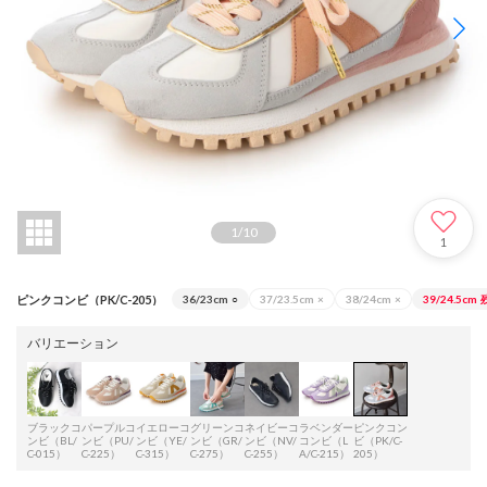
1
/
10
1
ピンクコンビ（PK/C-205）
36/23cm
○
37/23.5cm
×
38/24cm
×
39/24.5cm
バリエーション
ブラックコ
パープルコ
イエローコ
グリーンコ
ネイビーコ
ラベンダー
ピンクコン
ンビ（BL/
ンビ（PU/
ンビ（YE/
ンビ（GR/
ンビ（NV/
コンビ（L
ビ（PK/C-
C-015）
C-225）
C-315）
C-275）
C-255）
A/C-215）
205）