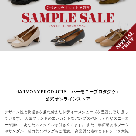
HARMONY PRODUCTS（ハーモニープロダクツ）
公式オンラインストア
デザイン性と快適さを兼ね備えた
レディースシューズ
を豊富に取り扱っ
ています。 人気ブランドのエレガントな
パンプス
やおしゃれな
スニーカ
ー
が揃い、あなたのスタイルを引き立てます。 また、季節感ある
ブーツ
や
サンダル
、魅力的な
バッグ
もご用意。 高品質な素材とトレンドを意識