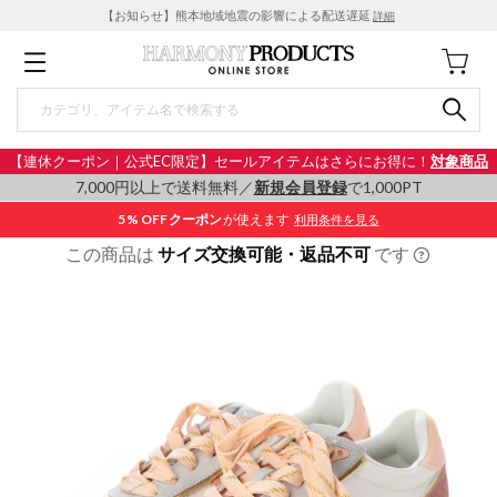
【お知らせ】熊本地域地震の影響による配送遅延
詳細
【連休クーポン｜公式EC限定】セールアイテムはさらにお得に！
対象商品
7,000円以上で送料無料／
新規会員登録
で1,000PT
5% OFF
クーポン
が使えます
利用条件を見る
この商品は
サイズ交換可能・返品不可
です