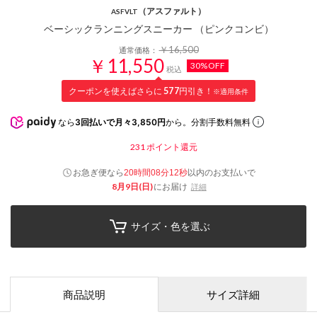
（アスファルト）
ASFVLT
ベーシックランニングスニーカー （ピンクコンビ）
￥16,500
通常価格：
￥11,550
30%OFF
税込
クーポンを使えばさらに
577
円引き！
※適用条件
なら
3回払いで月々3,850円
から。分割手数料無料
231
ポイント還元
お急ぎ便なら
以内
のお支払いで
20時間08分11秒
8月9日(日)
にお届け
詳細
サイズ・色を選ぶ
商品説明
サイズ詳細