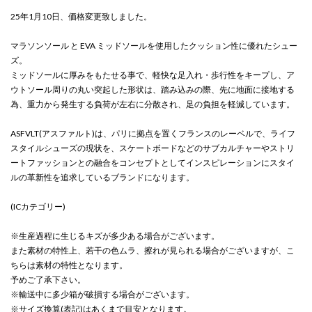
25年1月10日、価格変更致しました。
マラソンソール と EVA ミッドソールを使用したクッション性に優れたシュー
ズ。
ミッドソールに厚みをもたせる事で、軽快な足入れ・歩行性をキープし、ア
ウトソール周りの丸い突起した形状は、踏み込みの際、先に地面に接地する
為、重力から発生する負荷が左右に分散され、足の負担を軽減しています。
ASFVLT(アスファルト)は、パリに拠点を置くフランスのレーベルで、ライフ
スタイルシューズの現状を、スケートボードなどのサブカルチャーやストリ
ートファッションとの融合をコンセプトとしてインスピレーションにスタイ
ルの革新性を追求しているブランドになります。
(ICカテゴリー)
※生産過程に生じるキズが多少ある場合がございます。
また素材の特性上、若干の色ムラ、擦れが見られる場合がございますが、こ
ちらは素材の特性となります。
予めご了承下さい。
※輸送中に多少箱が破損する場合がございます。
※サイズ換算(表記)はあくまで目安となります。