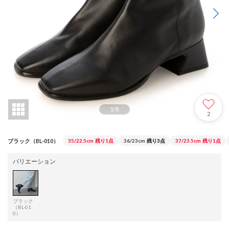
1
/
8
2
ブラック（BL-010）
35/22.5cm
残り1点
36/23cm
残り3点
37/23.5cm
残り1点
バリエーション
ブラック
（BL-01
0）