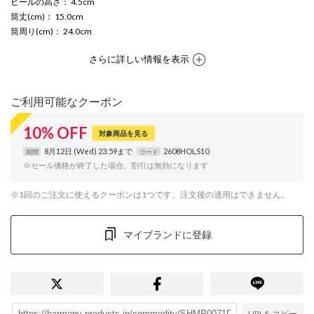
ヒールの高さ
： 4.5cm
筒丈(cm)
： 15.0cm
筒周り(cm)
： 24.0cm
さらに詳しい情報を表示
ご利用可能なクーポン
10
%
OFF
対象商品を見る
8月12日 (Wed) 23:59まで
2608HOLS10
期間
コード
※セール価格が終了した場合、割引は無効になります
※1回のご注文に使えるクーポンは1つです。注文後の適用はできません。
マイブランドに登録
URLをコピー