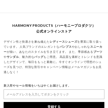
HARMONY PRODUCTS（ハーモニープロダクツ）
公式オンラインストア
デザイン性と快適さを兼ね備えた
レディースシューズ
を豊富に取り扱っ
ています。 人気ブランドのエレガントな
パンプス
やおしゃれな
スニーカ
ー
が揃い、あなたのスタイルを引き立てます。 また、季節感ある
ブーツ
や
サンダル
、魅力的な
バッグ
もご用意。 高品質な素材とトレンドを意識
したデザインで、毎日をもっと素敵に。今すぐオンラインで理想のシュ
ーズを見つけ、特別な割引やキャンペーン情報はメールマガジンをお見
逃しなく！
新入荷やセール情報をいちはやくお届けします。
登録する