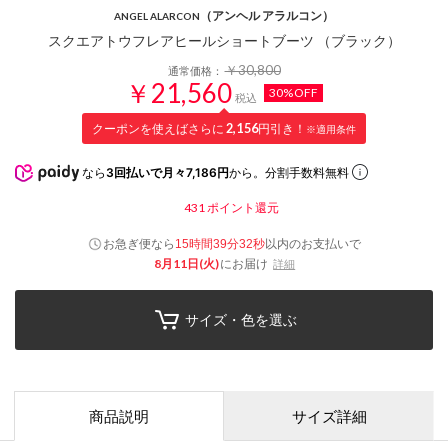
（アンヘル アラルコン）
ANGEL ALARCON
スクエアトウフレアヒールショートブーツ （ブラック）
￥30,800
通常価格：
￥21,560
30%OFF
税込
クーポンを使えばさらに
2,156
円引き！
※適用条件
なら
3回払いで月々7,186円
から。分割手数料無料
431
ポイント還元
お急ぎ便なら
以内
のお支払いで
15時間39分31秒
8月11日(火)
にお届け
詳細
サイズ・色を選ぶ
商品説明
サイズ詳細