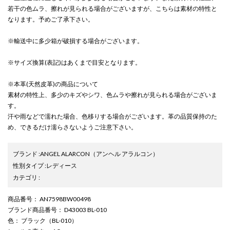
若干の色ムラ、擦れが見られる場合がございますが、こちらは素材の特性と
なります。予めご了承下さい。
※輸送中に多少箱が破損する場合がございます。
※サイズ換算(表記)はあくまで目安となります。
※本革(天然皮革)の商品について
素材の特性上、多少のキズやシワ、色ムラや擦れが見られる場合がございま
す。
汗や雨などで濡れた場合、色移りする場合がございます。革の品質保持のた
め、できるだけ濡らさないようご注意下さい。
ブランド
:
ANGEL ALARCON
（アンヘル アラルコン）
性別タイプ
:
レディース
カテゴリ
:
商品番号
： AN7598BW00498
ブランド商品番号
： D43003 BL-010
色
： ブラック（BL-010）