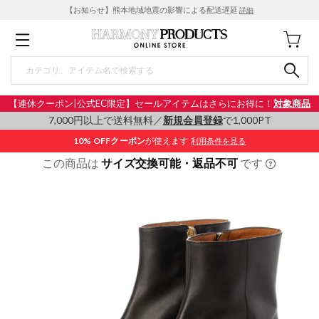
【お知らせ】熊本地域地震の影響による配送遅延
詳細
【連休クーポン|公式EC限定】セールアイテムはさらにお得に！
対象商品
7,000円以上で送料無料／
新規会員登録
で1,000PT
10% OFF
クーポン
が使えます
利用条件を見る
この商品は
サイズ交換可能・返品不可
です