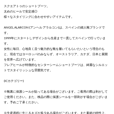
スクエアトゥのショートブーツ。
太めのヒールで安定感◎
様々なスタイリングに合わせやすいアイテムです。
ANGEL ALARCON (アンヘル アラルコン)は、スペインの婦人靴ブランドで
す。
1999年にスタートしデザインから生産まで一貫してスペインで行っていま
す。
女性に毎日、心地良く且つ魅力的な靴を履いてもらいたいという理念のも
と、現在ではヨーロッパのみならず、オーストラリア、カナダ、日本と展開
を世界へ広げています。
フレアヒールが特徴的なセンターシームショートブーツは、綺麗なシルエッ
トでスタイリッシュな雰囲気です。
(ICカテゴリー)
※靴裏に保護シールが貼ってある場合がございます。ご着用の際は剥がして
ご使用ください。また、検品の際に保護シールを一部剥がす場合がございま
す。予めご了承ください。
※生産過程に生じるキズが多少ある場合がございます。また素材の特性上、