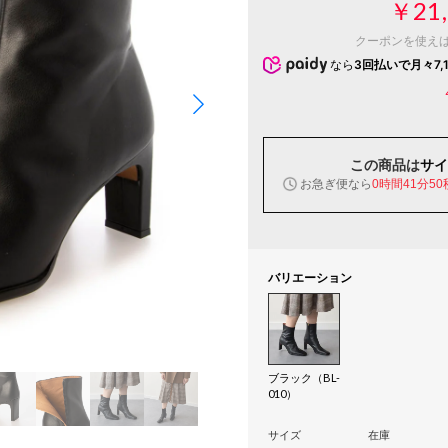
￥21,
クーポンを使え
なら
3回払いで月々7,
この商品は
サイ
お急ぎ便なら
0時間41分49
バリエーション
ブラック（BL-
010）
サイズ
在庫