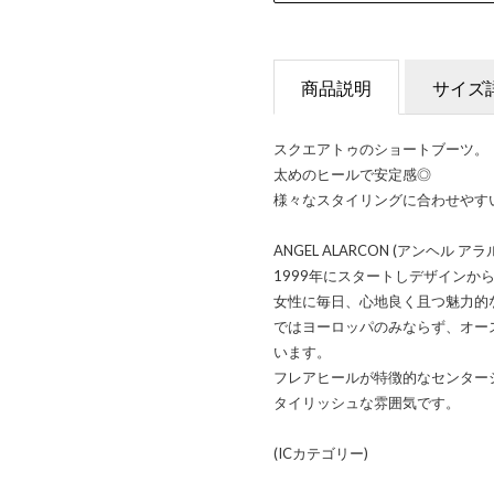
商品説明
サイズ
スクエアトゥのショートブーツ。
太めのヒールで安定感◎
様々なスタイリングに合わせやす
ANGEL ALARCON (アンヘ
1999年にスタートしデザインか
女性に毎日、心地良く且つ魅力的
ではヨーロッパのみならず、オー
います。
フレアヒールが特徴的なセンター
タイリッシュな雰囲気です。
(ICカテゴリー)