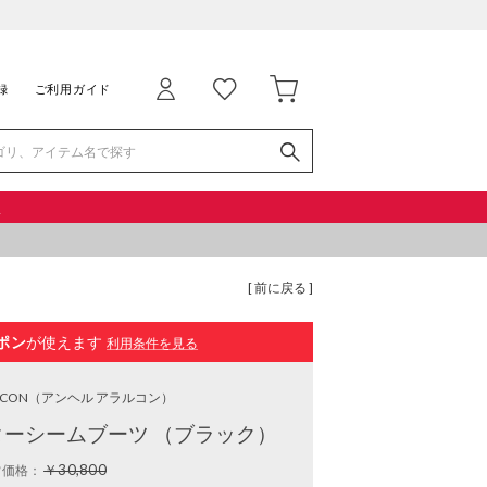
録
ご利用ガイド
品
[ 前に戻る ]
ポン
が使えます
利用条件を見る
RCON
（アンヘル アラルコン）
ーシームブーツ （ブラック）
￥30,800
常価格：