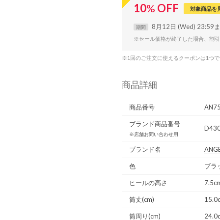
10
%
OFF
対象商品を
8月12日 (Wed) 23:59
期間
※セール価格が終了した場合、割引
※1回のご注文に使えるクーポンは1つ
商品詳細
商品番号
AN7
ブランド商品番号
D430
※店舗お問い合わせ用
ブランド名
ANG
色
ブラッ
ヒールの高さ
7.5c
筒丈(cm)
15.0
筒周り(cm)
24.0