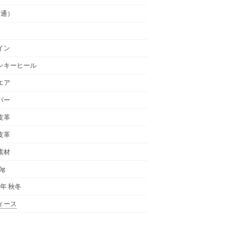
普通）
イン
ンキーヒール
エア
パー
皮革
皮革
素材
0g
4年 秋冬
ィース