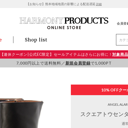
【お知らせ】熊本地域地震の影響による配送遅延
詳細
会員登
e
Shop list
【連休クーポン|公式EC限定】セールアイテムはさらにお得に！
対象商
7,000円以上で送料無料／
新規会員登録
で1,000PT
10% OFF
クー
ANGEL ALA
スクエアトウセンタ
通