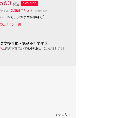
560
30%OFF
税込
2,156
ばさらに
円引き！
※適用条件
186円
から。分割手数料無料
431
ポイント還元
ズ交換可能・返品不可
です
以内
のお支払いで
8月9日(日)
にお届け
詳細
秒
お気に入り