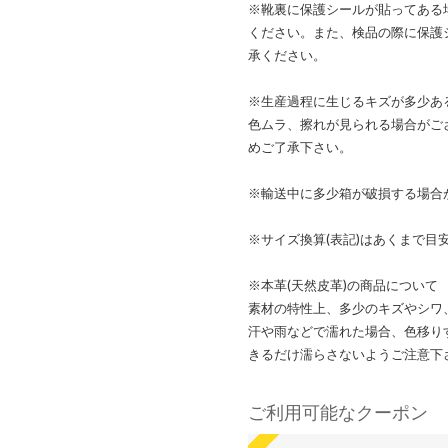
※靴裏に保護シールが貼ってある
ください。また、検品の際に保護
承ください。
※生産過程に生じるキズが多少あ
色ムラ、擦れが見られる場合がご
めご了承下さい。
※輸送中に多少箱が破損する場合
※サイズ換算(表記)はあくまで目
※本革(天然皮革)の商品について
素材の特性上、多少のキズやシワ
汗や雨などで濡れた場合、色移り
きるだけ濡らさないようご注意下
ご利用可能なクーポン