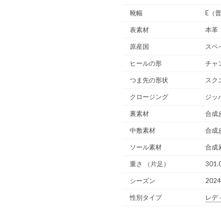
靴幅
E（
表素材
本革
原産国
スペ
ヒールの形
チャ
つま先の形状
スク
クロージング
ジッ
裏素材
合成
中敷素材
合成
ソール素材
合成
重さ
（片足）
301.
シーズン
202
性別タイプ
レデ