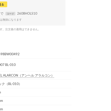
見る
まで
2608HOLS10
コード
は無効になります
です。注文後の適用はできません。
598BW00492
07 BL-010
EL ALARCON
（アンヘル アラルコン）
ク（BL-010）
m
cm
cm