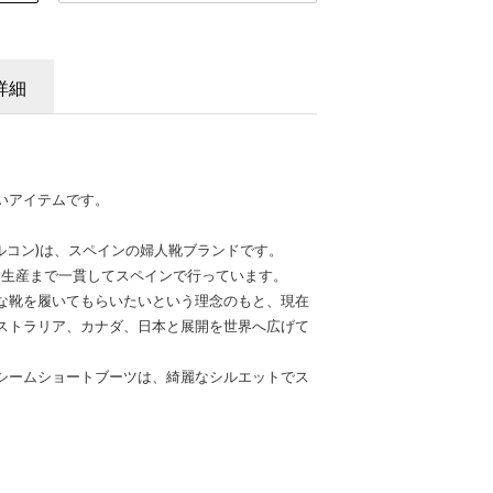
詳細
いアイテムです。
ル アラルコン)は、スペインの婦人靴ブランドです。
ら生産まで一貫してスペインで行っています。
な靴を履いてもらいたいという理念のもと、現在
ストラリア、カナダ、日本と展開を世界へ広げて
シームショートブーツは、綺麗なシルエットでス