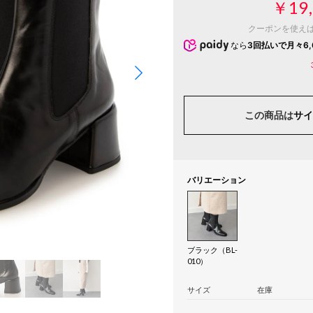
￥19,
クーポンを使え
なら
3回払いで月々6,
この商品は
サイ
バリエーション
ブラック（BL-
010）
サイズ
在庫