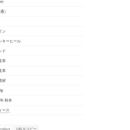
cm
普通）
イン
ンキーヒール
ンド
皮革
皮革
素材
0g
4年 秋冬
ィース
URLをコピー