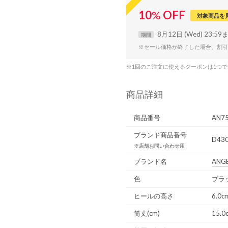
10
%
OFF
対象商品を
8月12日 (Wed) 23:59
期間
※セール価格が終了した場合、割引
※1回のご注文に使えるクーポンは1つ
商品詳細
商品番号
AN7
ブランド商品番号
D430
※店舗お問い合わせ用
ブランド名
ANG
色
ブラッ
ヒールの高さ
6.0c
筒丈(cm)
15.0