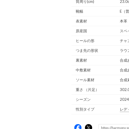
筒周り(cm)
23.0
靴幅
E（
表素材
本革
原産国
スペ
ヒールの形
チャ
つま先の形状
ラウ
裏素材
合成
中敷素材
合成
ソール素材
合成
重さ
（片足）
302.
シーズン
202
性別タイプ
レデ