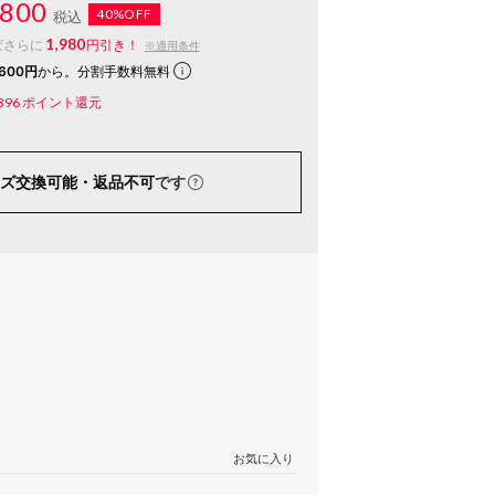
800
40%OFF
税込
1,980
ばさらに
円引き！
※適用条件
600円
から。分割手数料無料
396
ポイント還元
ズ交換可能・返品不可
です
お気に入り