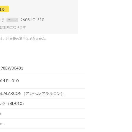
見る
まで
2608HOLS10
コード
は無効になります
です。注文後の適用はできません。
598BW00481
14 BL-010
EL ALARCON
（アンヘル アラルコン）
ク（BL-010）
m
cm