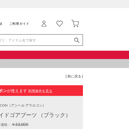
録
ご利用ガイド
品
[ 前に戻る ]
ポン
が使えます
利用条件を見る
RCON
（アンヘル アラルコン）
イドゴアブーツ （ブラック）
￥33,000
常価格：