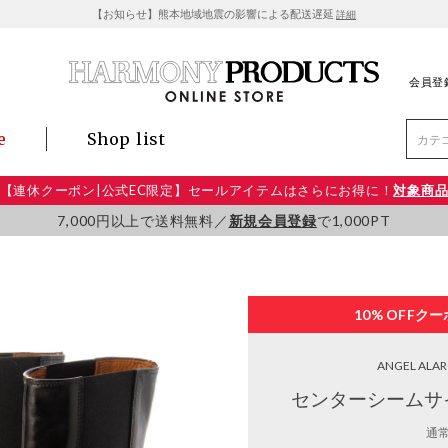
【お知らせ】熊本地域地震の影響による配送遅延
詳細
会員登
e
Shop list
【連休クーポン|公式EC限定】セールアイテムはさらにお得に！
対象商
7,000円以上で送料無料／
新規会員登録
で1,000PT
10% OFF
クー
ANGEL ALA
センターシームサ
通