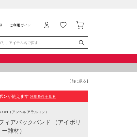
録
ご利用ガイド
品
[ 前に戻る ]
ポン
が使えます
利用条件を見る
RCON
（アンヘル アラルコン）
フィアバックバンド （アイボリ
ー雑材）