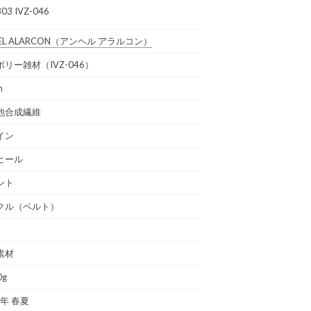
03 IVZ-046
EL ALARCON
（アンヘル アラルコン）
リー雑材（IVZ-046）
m
他合成繊維
イン
ヒール
ント
クル（ベルト）
素材
0g
3年 春夏