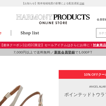
【お知らせ】熊本地域地震の影響による配送遅延
詳細
会員登
e
Shop list
【連休クーポン|公式EC限定】セールアイテムはさらにお得に！
対象商
7,000円以上で送料無料／
新規会員登録
で1,000PT
10% OFF
クー
ANGEL ALA
ポインテッドトウラ