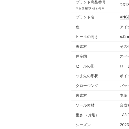
ブランド商品番号
D313
※店舗お問い合わせ用
ブランド名
ANG
色
アイボ
ヒールの高さ
6.0c
表素材
その
原産国
スペ
ヒールの形
ロー
つま先の形状
ポイ
クロージング
バッ
裏素材
本革
ソール素材
合成
重さ
（片足）
163.
シーズン
202