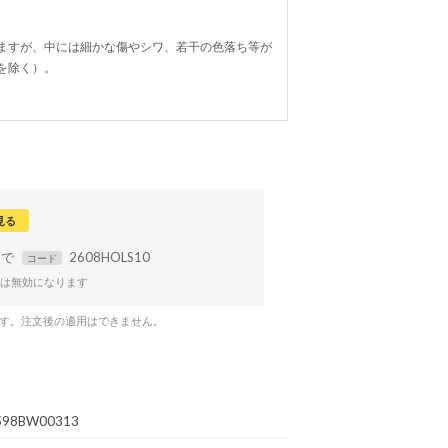
ますが、中には細かな傷やシワ、若干の色落ち等が
を除く）。
見る
まで
2608HOLS10
コード
は無効になります
です。注文後の適用はできません。
598BW00313