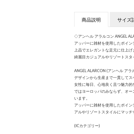
商品説明
サイズ
◇アンヘル アラルコン ANGEL 
アッパーに雑材を使用したポイン
上品でエレガントな足元に仕上げ
綺麗目カジュアルやリゾートスタ
ANGEL ALARCON (アンヘ
デザインから生産まで一貫してス
女性に毎日、心地良く且つ魅力的
ではヨーロッパのみならず、オー
います。
アッパーに雑材を使用したポイン
アルやリゾートスタイルにマッチ
(ICカテゴリー)