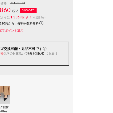
￥19,800
常価格：
860
30%OFF
税込
1,386
ばさらに
円引き！
※適用条件
620円
から。分割手数料無料
277
ポイント還元
ズ交換可能・返品不可
です
以内
のお支払いで
8月10日(月)
にお届け
9秒
ック雑材
-016）