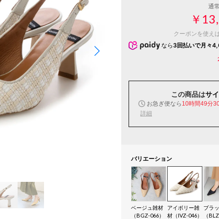
通
￥13,
クーポンを使え
なら
3回払いで月々4,
この商品は
サイ
お急ぎ便なら
10時間49分2
詳細
バリエーション
ベージュ雑材
アイボリー雑
ブラ
（BGZ-066）
材（IVZ-046）
（BLZ