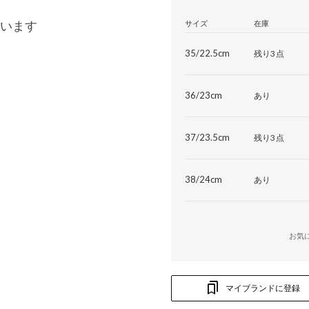
います
サイズ
在庫
35/22.5cm
残り3点
36/23cm
あり
37/23.5cm
残り3点
38/24cm
あり
お気
マイブランドに登録