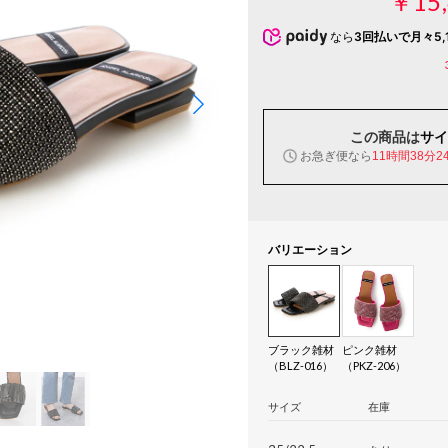
￥15,
なら
3回払いで月々5,
この商品は
サイ
お急ぎ便なら
11時間38分2
バリエーション
ブラック雑材
ピンク雑材
（BLZ-016）
（PKZ-206）
サイズ
在庫