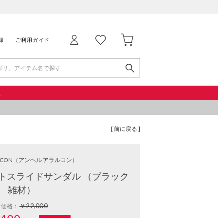
録
ご利用ガイド
品
[ 前に戻る ]
RCON
（アンヘル アラルコン）
トスライドサンダル （ブラック
雑材）
￥22,000
常価格：