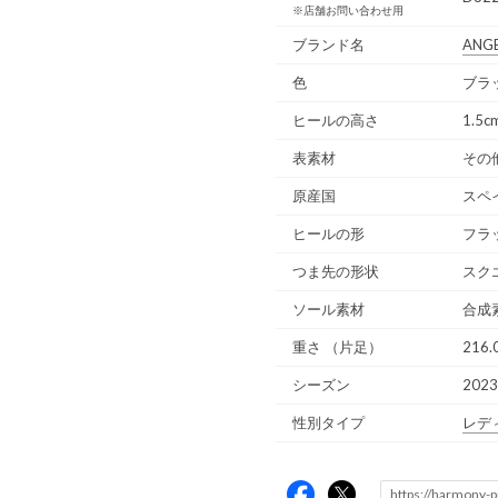
※店舗お問い合わせ用
ブランド名
ANG
色
ブラッ
ヒールの高さ
1.5c
表素材
その
原産国
スペ
ヒールの形
フラ
つま先の形状
スク
ソール素材
合成
重さ
（片足）
216.
シーズン
202
性別タイプ
レデ