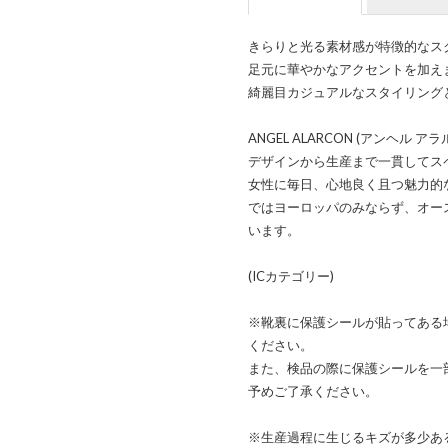
きらりと光る素材感が特徴的なス
足元に華やかなアクセントを加え
綺麗目カジュアルなスタイリング
ANGEL ALARCON (アンヘ
デザインから生産まで一貫してス
女性に毎日、心地良く且つ魅力的
ではヨーロッパのみならず、オー
います。
(ICカテゴリー)
※靴裏に保護シールが貼ってある
ください。
また、検品の際に保護シールを一
予めご了承ください。
※生産過程に生じるキズが多少あ