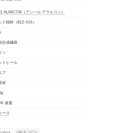
EL ALARCON
（アンヘル アラルコン）
ク雑材（BLZ-016）
m
他合成繊維
イン
ットヒール
エア
素材
0g
3年 春夏
ィース
URLをコピー