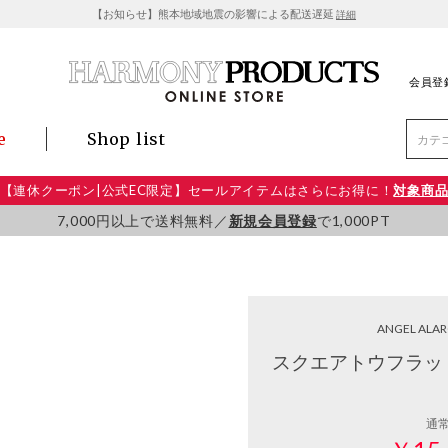
【お知らせ】熊本地域地震の影響による配送遅延
詳細
会員登
e
Shop list
【連休クーポン|公式EC限定】セールアイテムはさらにお得に！
対象商
7,000円以上で送料無料／
新規会員登録
で1,000PT
ANGEL ALA
スクエアトウフラッ
通