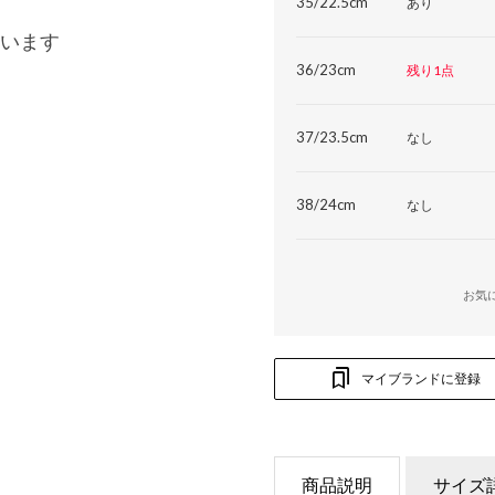
35/22.5cm
あり
います
36/23cm
残り1点
37/23.5cm
なし
38/24cm
なし
お気
マイブランドに登録
商品説明
サイズ