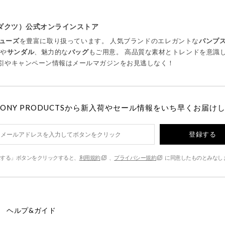
プロダクツ）公式オンラインストア
ューズ
を豊富に取り扱っています。 人気ブランドのエレガントな
パンプ
ツ
や
サンダル
、魅力的な
バッグ
もご用意。 高品質な素材とトレンドを意識
引やキャンペーン情報はメールマガジンをお見逃しなく！
MONY PRODUCTSから新入荷やセール情報をいち早くお届け
登録する
する」ボタンをクリックすると、
利用規約
、
プライバシー規約
に同意したものとみなし
ヘルプ&ガイド