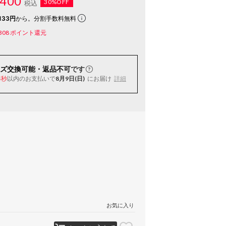
400
30%OFF
税込
133円
から。分割手数料無料
308
ポイント還元
ズ交換可能・返品不可
です
以内
のお支払いで
8月9日(日)
にお届け
詳細
3秒
お気に入り