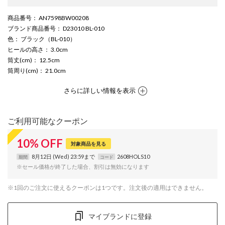
商品番号
： AN7598BW00208
ブランド商品番号
： D23010 BL-010
色
： ブラック（BL-010）
ヒールの高さ
： 3.0cm
筒丈(cm)
： 12.5cm
筒周り(cm)
： 21.0cm
さらに詳しい情報を表示
ご利用可能なクーポン
10
%
OFF
対象商品を見る
8月12日 (Wed) 23:59まで
2608HOLS10
期間
コード
※セール価格が終了した場合、割引は無効になります
※1回のご注文に使えるクーポンは1つです。注文後の適用はできません。
マイブランドに登録