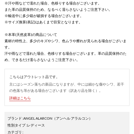
※汗や雨などで濡れた場合、色移りする場合がございます。
また革の品質保持のため、なるべく濡らさないようご注意下さい。
※輸送中に多少箱が破損する場合がございます。
※サイズ換算(表記)はあくまで目安となります。
※本革(天然皮革)の商品について
素材の特性上、多少のキズやシワ、色ムラや擦れが見られる場合がございま
す。
汗や雨などで濡れた場合、色移りする場合がございます。革の品質保持のた
め、できるだけ濡らさないようご注意下さい。
こちらはアウトレット品です。
主にはシーズン落ちの新品になりますが、中には細かな傷やシワ、若干
の色落ち等がある場合がございます（訳あり品を除く）。
詳細はこちら
ブランド
:
ANGEL ALARCON
（アンヘル アラルコン）
性別タイプ
:
レディース
カテゴリ
: