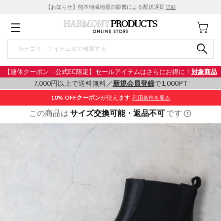
【お知らせ】熊本地域地震の影響による配送遅延
詳細
【連休クーポン｜公式EC限定】セールアイテムはさらにお得に！
対象商品
7,000円以上で送料無料／
新規会員登録
で1,000PT
10% OFF
クーポン
が使えます
利用条件を見る
この商品は
サイズ交換可能・返品不可
です