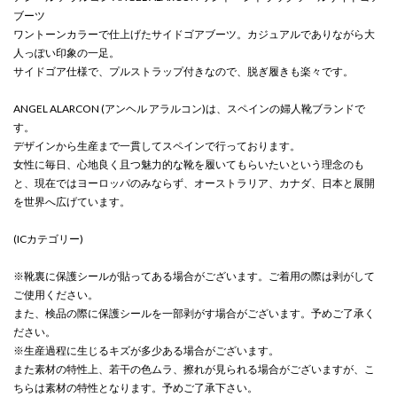
ブーツ
ワントーンカラーで仕上げたサイドゴアブーツ。カジュアルでありながら大
人っぽい印象の一足。
サイドゴア仕様で、プルストラップ付きなので、脱ぎ履きも楽々です。
ANGEL ALARCON (アンヘル アラルコン)は、スペインの婦人靴ブランドで
す。
デザインから生産まで一貫してスペインで行っております。
女性に毎日、心地良く且つ魅力的な靴を履いてもらいたいという理念のも
と、現在ではヨーロッパのみならず、オーストラリア、カナダ、日本と展開
を世界へ広げています。
(ICカテゴリー)
※靴裏に保護シールが貼ってある場合がございます。ご着用の際は剥がして
ご使用ください。
また、検品の際に保護シールを一部剥がす場合がございます。予めご了承く
ださい。
※生産過程に生じるキズが多少ある場合がございます。
また素材の特性上、若干の色ムラ、擦れが見られる場合がございますが、こ
ちらは素材の特性となります。予めご了承下さい。