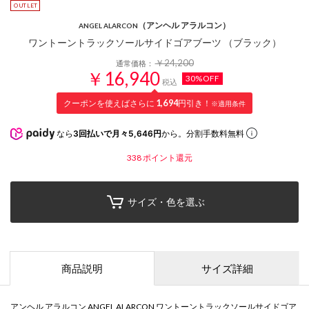
（アンヘル アラルコン）
ANGEL ALARCON
ワントーントラックソールサイドゴアブーツ （ブラック）
￥24,200
通常価格：
￥16,940
30%OFF
税込
クーポンを使えばさらに
1,694
円引き！
※適用条件
なら
3回払いで月々5,646円
から。分割手数料無料
338
ポイント還元
サイズ・色を選ぶ
商品説明
サイズ詳細
アンヘル アラルコン ANGEL ALARCON ワントーントラックソールサイドゴア