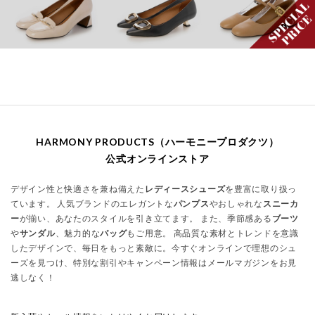
HARMONY PRODUCTS（ハーモニープロダクツ）
公式オンラインストア
デザイン性と快適さを兼ね備えた
レディースシューズ
を豊富に取り扱っ
ています。 人気ブランドのエレガントな
パンプス
やおしゃれな
スニーカ
ー
が揃い、あなたのスタイルを引き立てます。 また、季節感ある
ブーツ
や
サンダル
、魅力的な
バッグ
もご用意。 高品質な素材とトレンドを意識
したデザインで、毎日をもっと素敵に。今すぐオンラインで理想のシュ
ーズを見つけ、特別な割引やキャンペーン情報はメールマガジンをお見
逃しなく！