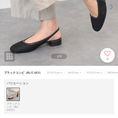
1
/
9
0
ブラックコンビ（BL/C-015）
35/22.5cm
×
36/23cm
×
37/23.5cm
×
38/24c
バリエーション
ブラックコ
ンビ（BL/
C-015）