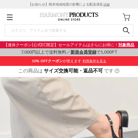
【お知らせ】熊本地域地震の影響による配送遅延
詳細
【連休クーポン|公式EC限定】セールアイテムはさらにお得に！
対象商品
7,000円以上で送料無料／
新規会員登録
で1,000PT
10% OFF
クーポン
が使えます
利用条件を見る
この商品は
サイズ交換可能・返品不可
です