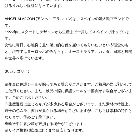
けるうれしい設計になっています。
ANGEL ALARCON (アンヘル アラルコン)は、スペインの婦人靴ブランドで
す。
1999年にスタートしデザインから生産まで一貫してスペインで行っていま
す。
女性に毎日、心地良く且つ魅力的な靴を履いてもらいたいという理念のも
と、現在ではヨーロッパのみならず、オーストラリア、カナダ、日本と展開
を世界へ広げています。
(ICカテゴリー)
※靴裏に保護シールが貼ってある場合がございます。ご着用の際は剥がして
ご使用ください。また、検品の際に保護シールを一部剥がす場合がございま
す。予めご了承ください。
※生産過程に生じるキズが多少ある場合がございます。また素材の特性上、
若干の色ムラ、擦れが見られる場合がございますが、こちらは素材の特性と
なります。予めご了承下さい。
※輸送中に多少箱が破損する場合がございます。
※サイズ換算(表記)はあくまで目安となります。