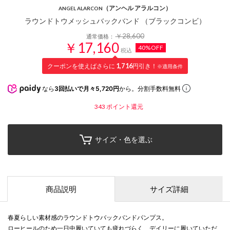
（アンヘル アラルコン）
ANGEL ALARCON
ラウンドトウメッシュバックバンド （ブラックコンビ）
￥28,600
通常価格：
￥17,160
40%OFF
税込
クーポンを使えばさらに
1,716
円引き！
※適用条件
なら
3回払いで月々5,720円
から。分割手数料無料
343
ポイント還元
サイズ・色を選ぶ
商品説明
サイズ詳細
春夏らしい素材感のラウンドトウバックバンドパンプス。
ローヒールのため一日中履いていても疲れづらく、デイリーに履いていただ