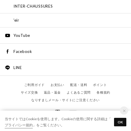
INTER-CHAUSSURES
'eir
YouTube
Facebook
LINE
ご利用ガイド
お支払い
配送・送料
ポイント
サイズ交換
返品・返金
よくあるご質問
各種規約
なりすましメール・サイトにご注意ください
当サイトではCookieを使用します。Cookieの使用に関する詳細は「
OK
プライバシー規約
」をご覧ください。
©
HARMONY PRODUCTS
All Rights Reserved.