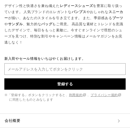
デザイン性と快適さを兼ね備えた
レディースシューズ
を豊富に取り扱っ
ています。 人気ブランドのエレガントな
パンプス
やおしゃれな
スニーカ
ー
が揃い、あなたのスタイルを引き立てます。 また、季節感ある
ブーツ
や
サンダル
、魅力的な
バッグ
もご用意。 高品質な素材とトレンドを意識
したデザインで、毎日をもっと素敵に。今すぐオンラインで理想のシュ
ーズを見つけ、特別な割引やキャンペーン情報はメールマガジンをお見
逃しなく！
新入荷やセール情報をいちはやくお届けします。
登録する
※「登録する」ボタンをクリックすると、
利用規約
、
プライバシー規約
に同意したものとみなします
会社概要