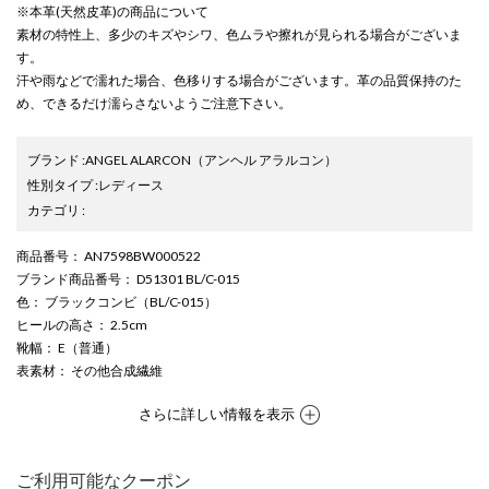
※本革(天然皮革)の商品について
素材の特性上、多少のキズやシワ、色ムラや擦れが見られる場合がございま
す。
汗や雨などで濡れた場合、色移りする場合がございます。革の品質保持のた
め、できるだけ濡らさないようご注意下さい。
ブランド
:
ANGEL ALARCON
（アンヘル アラルコン）
性別タイプ
:
レディース
カテゴリ
:
商品番号
： AN7598BW000522
ブランド商品番号
： D51301 BL/C-015
色
： ブラックコンビ（BL/C-015）
ヒールの高さ
： 2.5cm
靴幅
： E（普通）
表素材
： その他合成繊維
さらに詳しい情報を表示
ご利用可能なクーポン