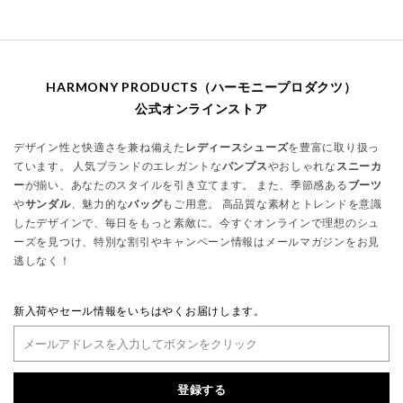
HARMONY PRODUCTS（ハーモニープロダクツ）
公式オンラインストア
デザイン性と快適さを兼ね備えた
レディースシューズ
を豊富に取り扱っ
ています。 人気ブランドのエレガントな
パンプス
やおしゃれな
スニーカ
ー
が揃い、あなたのスタイルを引き立てます。 また、季節感ある
ブーツ
や
サンダル
、魅力的な
バッグ
もご用意。 高品質な素材とトレンドを意識
したデザインで、毎日をもっと素敵に。今すぐオンラインで理想のシュ
ーズを見つけ、特別な割引やキャンペーン情報はメールマガジンをお見
逃しなく！
新入荷やセール情報をいちはやくお届けします。
登録する