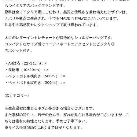
もつイタリアのバッグブランドです。
原料は全てイタリア産にこだわり、品質と優雅さを兼ね備えたデザインは、
ナポリを拠点に生産され、今でもMADE IN ITALYにこだわっています。
世界中の高感度セレクトショップで取り扱われています。
太目のレザーイントレチャートが特徴的なショルダーバッグです。
コンパクトなサイズ感でコーディネートのアクセントにピッタリ◎
内ポケット付き。
・A4対応（22×31cm)：×
・長財布（10×20cm）：×
・ペットボトル横向き（500ml）：×
・ペットボトル縦向き（500ml）：×
(ICカテゴリー)
※生産過程に生じるキズが多少ある場合がございます。
また素材の特性上、若干の色ムラ、擦れが見られる場合がございますが、こ
ちらは素材の特性となります。予めご了承下さい。
※サイズ換算(表記)はあくまで目安となります。