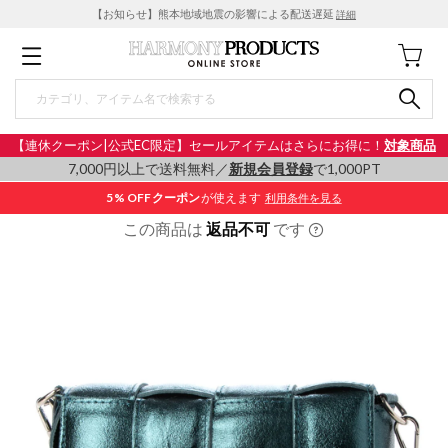
【お知らせ】熊本地域地震の影響による配送遅延
詳細
【連休クーポン|公式EC限定】セールアイテムはさらにお得に！
対象商品
7,000円以上で送料無料／
新規会員登録
で1,000PT
5% OFF
クーポン
が使えます
利用条件を見る
この商品は
返品不可
です