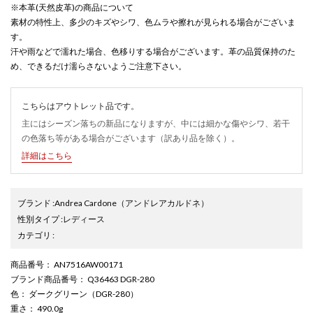
※本革(天然皮革)の商品について
素材の特性上、多少のキズやシワ、色ムラや擦れが見られる場合がございま
す。
汗や雨などで濡れた場合、色移りする場合がございます。革の品質保持のた
め、できるだけ濡らさないようご注意下さい。
こちらはアウトレット品です。
主にはシーズン落ちの新品になりますが、中には細かな傷やシワ、若干
の色落ち等がある場合がございます（訳あり品を除く）。
詳細はこちら
ブランド
:
Andrea Cardone
（アンドレアカルドネ）
性別タイプ
:
レディース
カテゴリ
:
商品番号
： AN7516AW00171
ブランド商品番号
： Q36463 DGR-280
色
： ダークグリーン（DGR-280）
重さ
： 490.0g