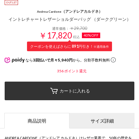
（アンドレアカルドネ）
Andrea Cardone
イントレチャートレザーショルダーバッグ （ダークグリーン）
￥29,700
通常価格：
￥17,820
40%OFF
税込
クーポンを使えばさらに
891
円引き！
※適用条件
なら
3回払いで月々5,940円
から。分割手数料無料
356
ポイント還元
カートに入れる
商品説明
サイズ詳細
ANDREA CARDONE（アンドレア カルドネ）はレザー業界で、50年の歴史を