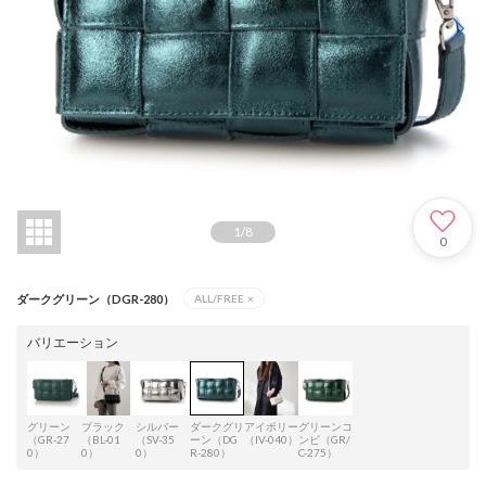
1
/
8
0
ダークグリーン（DGR-280）
ALL/FREE
×
バリエーション
グリーン
ブラック
シルバー
ダークグリ
アイボリー
グリーンコ
（GR-27
（BL-01
（SV-35
ーン（DG
（IV-040）
ンビ（GR/
0）
0）
0）
R-280）
C-275）