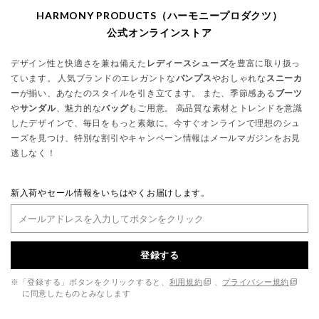
HARMONY PRODUCTS（ハーモニープロダクツ）
公式オンラインストア
デザイン性と快適さを兼ね備えた
レディースシューズ
を豊富に取り扱っ
ています。 人気ブランドのエレガントな
パンプス
やおしゃれな
スニーカ
ー
が揃い、あなたのスタイルを引き立てます。 また、季節感ある
ブーツ
や
サンダル
、魅力的な
バッグ
もご用意。 高品質な素材とトレンドを意識
したデザインで、毎日をもっと素敵に。今すぐオンラインで理想のシュ
ーズを見つけ、特別な割引やキャンペーン情報はメールマガジンをお見
逃しなく！
新入荷やセール情報をいちはやくお届けします。
登録する
※「登録する」ボタンをクリックすると、
利用規約
、
プライバシー規約
に同意したものとみなします