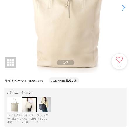
1
/
7
0
ライトベージュ（LBG-050）
ALL/FREE
残り2点
バリエーション
ライトグレ
ライトベー
ブラック
ー（LGY-1
ジュ（LBG
（BL-01
40）
-050）
0）