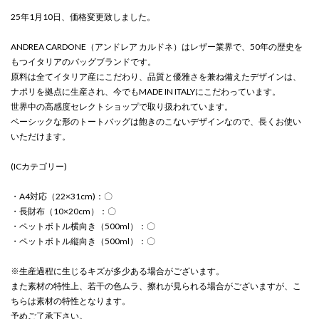
25年1月10日、価格変更致しました。
ANDREA CARDONE（アンドレア カルドネ）はレザー業界で、50年の歴史を
もつイタリアのバッグブランドです。
原料は全てイタリア産にこだわり、品質と優雅さを兼ね備えたデザインは、
ナポリを拠点に生産され、今でもMADE IN ITALYにこだわっています。
世界中の高感度セレクトショップで取り扱われています。
ベーシックな形のトートバッグは飽きのこないデザインなので、長くお使い
いただけます。
(ICカテゴリー)
・A4対応（22×31cm)：〇
・長財布（10×20cm）：〇
・ペットボトル横向き（500ml）：〇
・ペットボトル縦向き（500ml）：〇
※生産過程に生じるキズが多少ある場合がございます。
また素材の特性上、若干の色ムラ、擦れが見られる場合がございますが、こ
ちらは素材の特性となります。
予めご了承下さい。