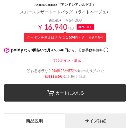
（アンドレアカルドネ）
Andrea Cardone
スムースレザートートバッグ （ライトベージュ）
￥24,200
通常価格：
￥16,940
30%OFF
税込
クーポンを使えばさらに
1,694
円引き！
※適用条件
なら
3回払いで月々5,646円
から。分割手数料無料
338
ポイント還元
お急ぎ便なら
以内
のお支払いで
0時間23分57秒
8月11日(火)
にお届け
詳細
カートに入れる
商品説明
サイズ詳細