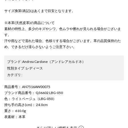
サイズ換算(表記)はあくまで目安となります。
※本革(天然皮革)の商品について
素材の特性上、多少のキズやシワ、色ムラや擦れが見られる場合がございま
す。
汗や雨などで濡れた場合、色移りする場合がございます。革の品質保持のた
め、できるだけ濡らさないようご注意下さい。
ブランド
:
Andrea Cardone
（アンドレアカルドネ）
性別タイプ
:
レディース
カテゴリ
:
商品番号
： AN7516AW00075
ブランド商品番号
： Q36602 LBG-050
色
： ライトベージュ（LBG-050）
持ち手の高さ(cm)
： 24.0cm
重さ
： 610.0g
表素材
： 本革