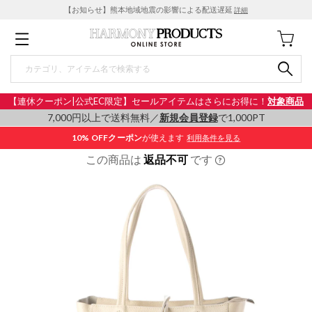
【お知らせ】熊本地域地震の影響による配送遅延
詳細
【連休クーポン|公式EC限定】セールアイテムはさらにお得に！
対象商品
7,000円以上で送料無料／
新規会員登録
で1,000PT
10% OFF
クーポン
が使えます
利用条件を見る
この商品は
返品不可
です